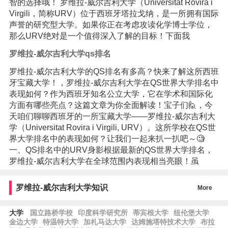
智的选择哦！ 罗维拉-威尔吉利大学（Universitat Rovira i
Virgili，简称URV）位于西班牙塔拉戈纳，是一所拥有国际
声誉的研究型大学。如果你正在考虑攻读化学博士学位，
那么URV绝对是一个值得深入了解的目标！下面我
罗维拉-威尔吉利大学qs排名
罗维拉-威尔吉利大学的QS排名有多高？快来了解这所西班
牙宝藏大学！，罗维拉-威尔吉利大学在QS世界大学排名中
表现如何？作为西班牙知名公立大学，它在学术和国际化
方面有哪些亮点？这篇文章为你全面解读！宝子们🙋，今
天咱们聊聊西班牙的一所宝藏大学——罗维拉-威尔吉利大
学（Universitat Rovira i Virgili, URV）。这所学校在QS世
界大学排名中的表现如何？让我们一起来扒一扒吧～🧐
一、QS排名中的URV身影根据最新的QS世界大学排名，
罗维拉-威尔吉利大学在全球范围内表现相当亮眼！虽
罗维拉-威尔吉利大学知识
More
大学
国立路桥学校
印度科学研究所
蒂宾根大学
纽伦堡大学
金边大学
特温特大学
加札马达大学
达姆施塔特技术大学
布拉