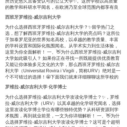
所历史悠久且备受认可的公立大学✨。这所学校以高质量
的教学和科研水平闻名，在欧洲乃至全球范围内都享有良
西班牙罗维拉-威尔吉利大学
为什么选择西班牙罗维拉-威尔吉利大学？✨留学热门之
选，想了解西班牙罗维拉-威尔吉利大学的亮点吗？这所位
于加泰罗尼亚的世界知名高校，以卓越的教学质量、丰富
的学科设置和国际化氛围闻名。从学术实力到生活体验，
这里为你全面解析！ 一、👋为什么西班牙罗维拉-威尔吉利
大学如此吸引人？ 如果你正在寻找一所既能提供优质教育
又能让你体验多元文化的大学，那么西班牙罗维拉-威尔吉
利大学（Universitat Rovira i Virgili，简称URV）绝对是一
个不可错过的选择！🤩下面我们就来详细聊聊这所学校的
罗维拉-威尔吉利大学 化学博士
为什么选择罗维拉-威尔吉利大学攻读化学博士？✨，罗维
拉-威尔吉利大学（URV）以其卓越的化学研究闻名，选择
这里攻读化学博士学位有哪些独特优势？从科研资源到学
术氛围，再到就业前景，一文为你详细解析！ 一、👋为什
么选择罗维拉-威尔吉利大学攻读化学博士？这可是个超明