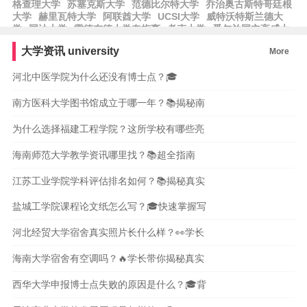
格查理大学
苏塞克斯大学
范德比尔特大学
乔治奥古斯特哥廷根
大学
赫里瓦特大学
阿联酋大学
UCSI大学
威特沃特斯兰德大
学
国油大学
雷德布德大学奈梅亨
考克大学
爱尔兰国立高威大
学
马萨诸塞大学
布鲁塞尔大学
蔚山国立科学技术院
希伯来大
大学资讯
university
More
学
思克莱德大学
中东技术大学
马德里大学
卡洛斯三世大学
斯温本科技大学
斯马尼亚大学
河北中医学院为什么还没有博士点？🎓
南方医科大学图书馆成立于哪一年？📚揭秘南
为什么选择福建工程学院？这所学校有哪些亮
海南师范大学教学资讯哪里找？📚超全指南
江苏工业学院学科评估排名如何？📚揭秘真实
盐城工学院课程论文纸怎么写？🎓快速掌握写
河北经贸大学宿舍真实照片长什么样？👀学长
海南大学宿舍有空调吗？🔥学长带你揭秘真实
西华大学申报博士点失败的原因是什么？🎓背