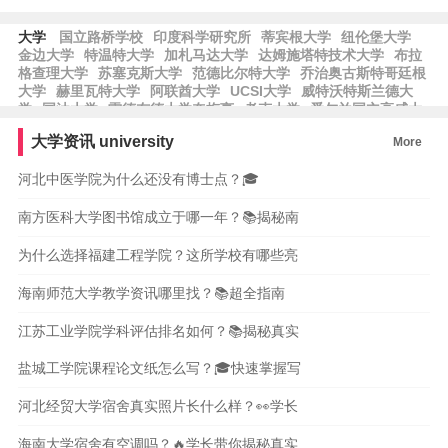
大学
国立路桥学校
印度科学研究所
蒂宾根大学
纽伦堡大学
金边大学
特温特大学
加札马达大学
达姆施塔特技术大学
布拉
格查理大学
苏塞克斯大学
范德比尔特大学
乔治奥古斯特哥廷根
大学
赫里瓦特大学
阿联酋大学
UCSI大学
威特沃特斯兰德大
学
国油大学
雷德布德大学奈梅亨
考克大学
爱尔兰国立高威大
学
马萨诸塞大学
布鲁塞尔大学
蔚山国立科学技术院
希伯来大
大学资讯
university
More
学
思克莱德大学
中东技术大学
马德里大学
卡洛斯三世大学
斯温本科技大学
斯马尼亚大学
河北中医学院为什么还没有博士点？🎓
南方医科大学图书馆成立于哪一年？📚揭秘南
为什么选择福建工程学院？这所学校有哪些亮
海南师范大学教学资讯哪里找？📚超全指南
江苏工业学院学科评估排名如何？📚揭秘真实
盐城工学院课程论文纸怎么写？🎓快速掌握写
河北经贸大学宿舍真实照片长什么样？👀学长
海南大学宿舍有空调吗？🔥学长带你揭秘真实