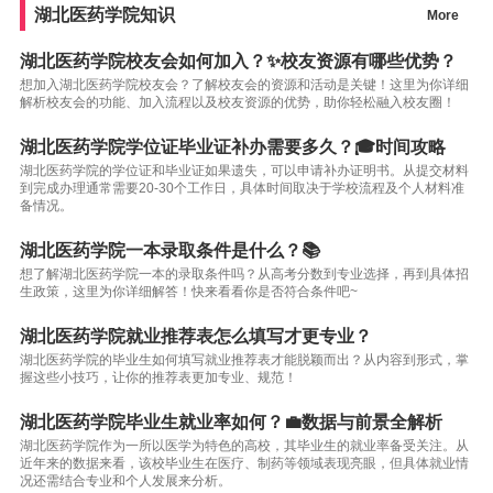
湖北医药学院知识
More
湖北医药学院校友会如何加入？✨校友资源有哪些优势？
想加入湖北医药学院校友会？了解校友会的资源和活动是关键！这里为你详细
解析校友会的功能、加入流程以及校友资源的优势，助你轻松融入校友圈！
湖北医药学院学位证毕业证补办需要多久？🎓时间攻略
湖北医药学院的学位证和毕业证如果遗失，可以申请补办证明书。从提交材料
到完成办理通常需要20-30个工作日，具体时间取决于学校流程及个人材料准
备情况。
湖北医药学院一本录取条件是什么？📚
想了解湖北医药学院一本的录取条件吗？从高考分数到专业选择，再到具体招
生政策，这里为你详细解答！快来看看你是否符合条件吧~
湖北医药学院就业推荐表怎么填写才更专业？
湖北医药学院的毕业生如何填写就业推荐表才能脱颖而出？从内容到形式，掌
握这些小技巧，让你的推荐表更加专业、规范！
湖北医药学院毕业生就业率如何？💼数据与前景全解析
湖北医药学院作为一所以医学为特色的高校，其毕业生的就业率备受关注。从
近年来的数据来看，该校毕业生在医疗、制药等领域表现亮眼，但具体就业情
况还需结合专业和个人发展来分析。