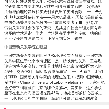
研究方向涉及劳动关系、社会政策与社会治理等领域。她
的研究成果在学术界和实践中都具有重要影响，为推动相
关领域的理论发展和实践创新做出了突出贡献。 一、👋先
来聊聊这位神秘的学者——周絮琪是谁？ 周絮琪是目前在
中国劳动关系学院任教的一位重量级学者👩‍🏫，她专注于
劳动关系和社会政策的研究，尤其是在社会治理方面有着
深厚的学术造诣。作为一位活跃在学术界的专家，她的研
究不仅停留在理论层面，还深入到实际问题中，
中国劳动关系学院在哪里
中国劳动关系学院在哪里？📚地理位置全解析，中国劳动
关系学院位于北京市海淀区，是一所以劳动关系、工会理
论等为特色的高校。学校具体地址在北京市海淀区增光路
45号，交通便利，周边教育资源丰富。 一、👋首先，我们
来聊聊中国劳动关系学院的地理位置吧！ 提到中国劳动关
系学院（China University of Labor Relations），大家可能
会好奇它到底藏在北京的哪个角落🧐。其实呀，这所学校
坐落在北京市海淀区增光路45号，地处首都的核心区域之
一，地理位置相当优越哦！海淀区可是北京著名的教育