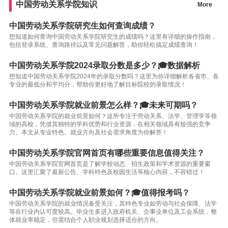
中国劳动关系学院知识
More
中国劳动关系学院研究生如何查询成绩？
想知道如何查询中国劳动关系学院研究生的成绩吗？这里有详细的操作指南，
包括登录系统、查询路径以及常见问题解答，助你轻松搞定成绩查询！
中国劳动关系学院2024录取分数是多少？🎓数据解析
想知道中国劳动关系学院2024年的录取分数吗？这里为你详细解析各省市、各
专业的最低分和平均分，帮助你更好地了解目标院校的录取情况！
中国劳动关系学院就业前景怎么样？🎓未来可期吗？
中国劳动关系学院的就业前景如何？这所专注于劳动关系、法学、管理学等领
域的高校，凭借其独特的学科优势和行业资源，在相关领域具有较强的竞争
力。本文从专业特色、就业方向及社会需求角度为你解答！
中国劳动关系学院官网首页有哪些重要信息值得关注？
中国劳动关系学院官网首页是了解学校动态、招生政策和学术资源的重要窗
口。这里汇聚了最新公告、学科特色及校园生活等核心内容，不容错过！
中国劳动关系学院就业前景如何？🎓值得报考吗？
中国劳动关系学院的就业情况备受关注，其特色专业如劳动与社会保障、法学
等在行业内认可度较高。毕业生多进入政府机关、企事业单位及工会系统，整
体就业率稳定，但需结合个人职业规划选择适合的方向。