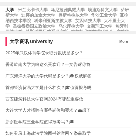
大学
米兰比卡卡大学
马尼拉雅典耀大学
埃迪斯科文大学
萨班
斯大学
迪拜的加拿大大学
奥斯特拉尔大学
华沙工业大学
瓦拉
纳西技术学院
科米利亚斯主教大学
艾因科技大学
大不里士大
学
圣彼得堡国立政治大学
乌尔库拉大学
文莱理工大学
匈牙利
罗兰大学
莫斯科国际关系研究所
布拉格化学技术研究所
塞格德
大学
托木斯克理工大学
南十字大学
阿道夫·伊瓦涅斯大学
尼赫
大学资讯
university
More
鲁大学
泗水理工学院
舒利尼生物技术和管理大学
艾因·沙姆斯
大学
圣彼得堡国立信息技术大学
泰国法政大学
威尼斯大学
伊
2025年武汉体育学院录取分数线是多少？
利诺伊理工大学
金斯顿大学
香港岭南大学为啥这么受欢迎？一文告诉你答
广东海洋大学的大学代码是多少？🎓权威解答
首都经济贸易大学是什么档次？🎓值得报考吗
西安建筑科技大学官网2024有哪些重要信
大连大学人才招聘有哪些岗位和要求？💼想了
新乡医学院三全学院值得报考吗？🎓
如何登录上海政法学院图书馆官网？📚获取学