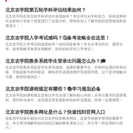
北京农学院第五轮学科评估结果如何？
北京农学院在第五轮学科评估中表现如何？本次评估从学科实力、科研成果和
社会影响力等多个维度进行了全面分析，帮助你深入了解学校的优势领域和发
展潜力！
北京农学院入学考试难吗？🤔备考攻略全在这里！
北京农学院入学考试的难度如何？如何高效备考？本文从考试科目、题型分
布、备考策略等角度全面解析，助你轻松应对入学考试！
北京农学院教务系统学生登录出问题怎么办？🎓
北京农学院教务系统是学生查询成绩、选课的重要平台，但有时会遇到登录问
题。可能是账号密码错误、网络异常或系统维护等原因导致。以下是详细解决
方案，助你快速搞定！
北京农学院课程规定有哪些？📚学习规划必备
北京农学院的课程规定是每位学生必须了解的核心内容！从学分要求到选课规
则，再到毕业条件，这些规定将直接影响你的学业规划。快来一起看看吧！
北京农学院教务网址是什么？快速找到官网入口
很多同学和家长都在问北京农学院的教务网址，这是学校教学管理的重要平
台。本文将详细解答如何找到正确的教务系统入口，并分享一些实用的小技
巧！