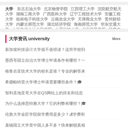
大学
东北石油大学
北京物资学院
江西理工大学
沈阳航空航天
大学
湖南工商大学
广西医科大学
辽宁工程技术大学
安徽工程
大学
桂林电子科技大学
云南农业大学
天津商业大学
贵州财经
大学
内蒙古师范大学
湖北经济学院
海南师范大学
华东交通大
学
上海立信会计金融学院
太原科技大学
北京服装学院
甘肃农
业大学
湖南理工学院
西南民族大学
河北地质大学
东北农业大
大学资讯
university
More
学
北京石油化工学院
西藏大学
辽宁中医药大学
安徽中医药大
学
山东建筑大学
齐鲁师范学院
新加坡科技设计大学值不值得读？这所学校到
墨西哥国立自治大学博士申请条件有哪些？一
格鲁吉亚技术大学的校长是谁？专业的解答来
希腊帕特雷大学博士申请需要哪些条件？🎓
智利圣地亚哥大学在QS网站上的排名和信息
为什么选择思特雅大学？它的利弊有哪些？🎓
伦敦大学金匠学院留学费用是多少？💰学费和
基辅国立大学里中国人多不多？快来解锁真相