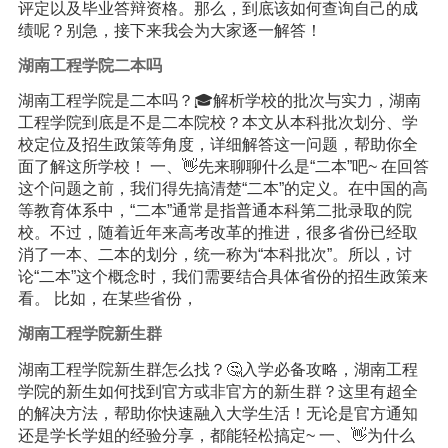
评定以及毕业答辩资格。那么，到底该如何查询自己的成
绩呢？别急，接下来我会为大家逐一解答！
湖南工程学院二本吗
湖南工程学院是二本吗？🎓解析学校的批次与实力，湖南
工程学院到底是不是二本院校？本文从本科批次划分、学
校定位及招生政策等角度，详细解答这一问题，帮助你全
面了解这所学校！ 一、👋先来聊聊什么是“二本”吧~ 在回答
这个问题之前，我们得先搞清楚“二本”的定义。在中国的高
等教育体系中，“二本”通常是指普通本科第二批录取的院
校。不过，随着近年来高考改革的推进，很多省份已经取
消了一本、二本的划分，统一称为“本科批次”。所以，讨
论“二本”这个概念时，我们需要结合具体省份的招生政策来
看。 比如，在某些省份，
湖南工程学院新生群
湖南工程学院新生群怎么找？🤔入学必备攻略，湖南工程
学院的新生如何找到官方或非官方的新生群？这里有超全
的解决方法，帮助你快速融入大学生活！无论是官方通知
还是学长学姐的经验分享，都能轻松搞定~ 一、👋为什么