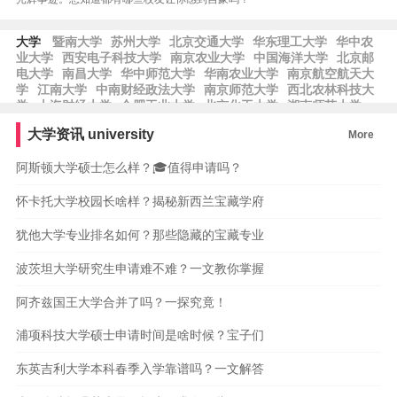
大学
暨南大学
苏州大学
北京交通大学
华东理工大学
华中农
业大学
西安电子科技大学
南京农业大学
中国海洋大学
北京邮
电大学
南昌大学
华中师范大学
华南农业大学
南京航空航天大
学
江南大学
中南财经政法大学
南京师范大学
西北农林科技大
学
上海财经大学
合肥工业大学
北京化工大学
湖南师范大学
南方科技大学
西南交通大学
西安建筑科技大学
河南大学
中国
大学资讯
university
More
地质大学
陕西师范大学
福州大学
浙江工业大学
首都师范大
学
阿斯顿大学硕士怎么样？🎓值得申请吗？
怀卡托大学校园长啥样？揭秘新西兰宝藏学府
犹他大学专业排名如何？那些隐藏的宝藏专业
波茨坦大学研究生申请难不难？一文教你掌握
阿齐兹国王大学合并了吗？一探究竟！
浦项科技大学硕士申请时间是啥时候？宝子们
东英吉利大学本科春季入学靠谱吗？一文解答