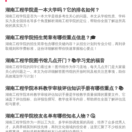
湖南工程学院是一本大学吗？它的排名如何？
湖南工程学院是否为一本大学是很多考生关心的问题。本文从学校性质、学科
实力及全国排名等多个角度解析湖南工程学院的定位，帮助你全面了解这所高
校的真实实力！
湖南工程学院招生简章有哪些重点信息？🎓
湖南工程学院的招生简章包含哪些关键内容？从招生计划到专业介绍，再到录
取规则和学费标准，这份详细解析帮你快速掌握核心要点！
湖南工程学院图书馆几点开门？📚学习党的福音
湖南工程学院的同学们看过来！图书馆作为学习圣地，每天几点开门是大家最
关心的问题之一。本文为你详细解答图书馆的开放时间及相关注意事项，助你
高效规划学习计划！
湖南工程学院本科教学审核评估知识手册有哪些重点？📚
湖南工程学院本科教学审核评估知识手册是学校教学质量保障的重要文件。它
涵盖了评估指标、自评报告撰写、教学改革等内容，帮助师生全面了解评估流
程与要求。
湖南工程学院校友名单有哪些知名人物？🤔
湖南工程学院作为一所以工为主、多学科协调发展的高校，培养了众多优秀人
才。从商界精英到科技先锋，再到文化领域的佼佼者，这里汇聚了不少校友的
光辉事迹。想知道都有哪些校友让你感到自豪吗？