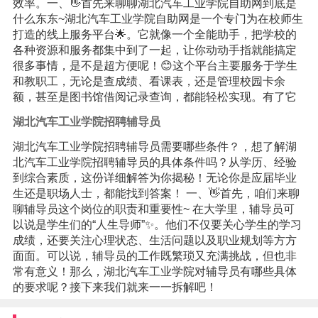
效率。一、👋首先来聊聊湖北汽车工业学院自助网到底是
什么东东~湖北汽车工业学院自助网是一个专门为在校师生
打造的线上服务平台🌟。它就像一个全能助手，把学校的
各种资源和服务都集中到了一起，让你动动手指就能搞定
很多事情，是不是超方便呢！😊这个平台主要服务于学生
和教职工，无论是查成绩、看课表，还是管理校园卡余
额，甚至是图书馆借阅记录查询，都能轻松实现。有了它
湖北汽车工业学院招聘辅导员
湖北汽车工业学院招聘辅导员需要哪些条件？，想了解湖
北汽车工业学院招聘辅导员的具体条件吗？从学历、经验
到综合素质，这份详细解答为你揭秘！无论你是应届毕业
生还是职场人士，都能找到答案！ 一、👋首先，咱们来聊
聊辅导员这个岗位的职责和重要性~ 在大学里，辅导员可
以说是学生们的“人生导师”✨。他们不仅要关心学生的学习
成绩，还要关注心理状态、生活问题以及职业规划等方方
面面。可以说，辅导员的工作既繁琐又充满挑战，但也非
常有意义！那么，湖北汽车工业学院对辅导员有哪些具体
的要求呢？接下来我们就来一一拆解吧！