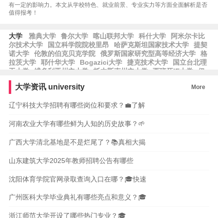
有一定的影响力。本文从学校特色、就业前景、专业实力等方面全面解析是否
值得报考！
大学
雅典大学
鲁尔大学
喀山联邦大学
科什大学
阿米尔卡比
尔技术大学
国立科学院院校里昂
哈萨克斯坦国家技术大学
提契
诺大学
伦敦的伯克贝克学院
俄罗斯国家研究型高等经济大学
格
拉茨大学
耶什华大学
Bogazici大学
捷克技术大学
国立台北理
工大学
维多利亚州立大学
托木斯克州立大学
西班牙IE大学
伊
朗科学技术大学
瓦伦西亚政治大学
新西伯利亚州立大学
意大利
大学资讯
university
More
天主教圣心大学
台湾师范大学
乌梅大学
石溪大学
智利圣地亚
哥大学
拉曼·鲁尔大学
本·古里安大学
埃克塞斯大学
阿治曼科
辽宁科技大学招聘有哪些岗位和要求？💼了解
技大学
河南农业大学有哪些鲜为人知的历史故事？🌱
广西大学清北基地是不是烂尾了？📚真相大揭
山东建筑大学2025年教师招聘公告有哪些
沈阳体育学院官网录取查询入口在哪？🎓快速
广州医科大学毕业典礼有哪些亮点和意义？🎓
浙江师范大学开设了哪些热门专业？🎓