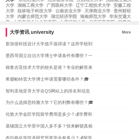
大学
湖南工商大学
广西医科大学
辽宁工程技术大学
安徽工程
大学
桂林电子科技大学
云南农业大学
天津商业大学
贵州财经
大学
内蒙古师范大学
湖北经济学院
海南师范大学
华东交通大
学
上海立信会计金融学院
太原科技大学
北京服装学院
甘肃农
业大学
湖南理工学院
西南民族大学
河北地质大学
东北农业大
大学资讯
university
More
学
北京石油化工学院
西藏大学
辽宁中医药大学
安徽中医药大
学
山东建筑大学
齐鲁师范学院
新加坡科技设计大学值不值得读？这所学校到
墨西哥国立自治大学博士申请条件有哪些？一
格鲁吉亚技术大学的校长是谁？专业的解答来
希腊帕特雷大学博士申请需要哪些条件？🎓
智利圣地亚哥大学在QS网站上的排名和信息
为什么选择思特雅大学？它的利弊有哪些？🎓
伦敦大学金匠学院留学费用是多少？💰学费和
基辅国立大学里中国人多不多？快来解锁真相
布拉格化学技术研究所奖学金有多少？💰留学