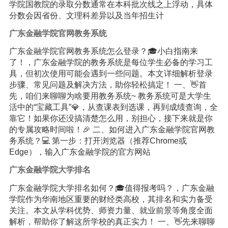
学院国教院的录取分数通常在本科批次线之上浮动，具体
分数会因省份、文理科差异以及当年招生计
广东金融学院官网教务系统
广东金融学院官网教务系统怎么登录？🎓小白指南来
了！，广东金融学院的教务系统是每位学生必备的学习工
具，但初次使用可能会遇到一些问题。本文详细解析登录
步骤、常见问题及解决方法，助你轻松搞定！ 一、👋首
先，咱们来聊聊为啥要用教务系统~ 教务系统可是大学生
活中的“宝藏工具”💎，从查课表到选课，再到成绩查询，全
靠它！如果你还没搞清楚怎么用，别担心，接下来就是你
的专属攻略时间啦！🎉 二、如何进入广东金融学院官网教
务系统？💻 第一步：打开浏览器（推荐Chrome或
Edge），输入广东金融学院的官方网站
广东金融学院大学排名
广东金融学院大学排名如何？🎓值得报考吗？，广东金融
学院作为华南地区重要的财经类高校，其排名和实力备受
关注。本文从学科优势、师资力量、就业前景等角度全面
解析，帮助你了解这所学校的真正实力！ 一、👋先来聊聊