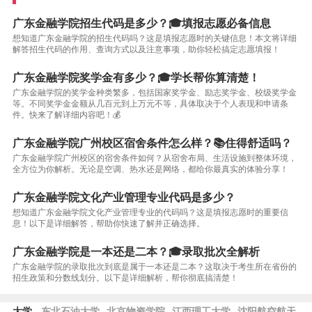
广东金融学院招生代码是多少？🎓填报志愿必备信息
想知道广东金融学院的招生代码吗？这是填报志愿时的关键信息！本文将详细
解答招生代码的作用、查询方式以及注意事项，助你轻松搞定志愿填报！
广东金融学院奖学金有多少？🎓学长帮你算清楚！
广东金融学院的奖学金种类繁多，包括国家奖学金、励志奖学金、校级奖学金
等。不同奖学金金额从几百元到上万元不等，具体取决于个人表现和申请条
件。快来了解详细内容吧！💰
广东金融学院广州校区宿舍条件怎么样？📚住得舒适吗？
广东金融学院广州校区的宿舍条件如何？从宿舍布局、生活设施到整体环境，
全方位为你解析。无论是空调、热水还是网络，都给你最真实的体验分享！
广东金融学院文化产业管理专业代码是多少？
想知道广东金融学院文化产业管理专业的代码吗？这是填报志愿时的重要信
息！以下是详细解答，帮助你快速了解并正确选择。
广东金融学院是一本还是二本？🎓录取批次全解析
广东金融学院的录取批次到底是属于一本还是二本？这取决于考生所在省份的
招生政策和分数线划分。以下是详细解析，帮你彻底搞清楚！
大学
东北石油大学
北京物资学院
江西理工大学
沈阳航空航天