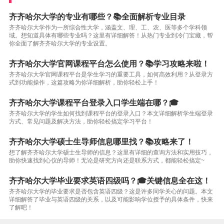
齐齐哈尔大学的专业有哪些？📚全面解析专业目录
齐齐哈尔大学作为一所综合性大学，涵盖文、理、工、农、医等多个学科领
域。想知道具体有哪些专业吗？这里有详细解答！从热门专业到冷门宝藏，帮
你全面了解齐齐哈尔大学的专业设置。
齐齐哈尔大学官网课程平台怎么使用？📚学习攻略来啦！
齐齐哈尔大学官网课程平台是学生学习的重要工具，如何高效利用？从登录方
式到功能操作，这篇攻略为你详细解析，助你轻松上手！
齐齐哈尔大学课程平台登录入口学生端在哪？🎓
齐齐哈尔大学的学生如何找到课程平台的登录入口？本文详细解析学生端登录
方式、常见问题及解决方法，助你轻松搞定学习平台！
齐齐哈尔大学硕士生导师信息哪里找？📚攻略来了！
想了解齐齐哈尔大学硕士生导师的信息？这里有详细的查询方法和实用技巧，
助你快速找到心仪的导师！无论是研究方向还是联系方式，都能轻松搞定~
齐齐哈尔大学毕业要求英语四级吗？🎓关键信息全在这！
齐齐哈尔大学的毕业要求是否包含英语四级？这是许多同学关心的问题。本文
详细解答了毕业与英语四级的关系，以及可能影响学位授予的具体条件，快来
了解吧！