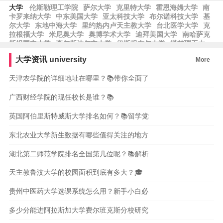
大学
伦斯勒理工学院
萨尔大学
克里特大学
霍恩海姆大学
南
卡罗来纳大学
中东美国大学
亚太科技大学
布尔诺科技大学
基
尔大学
东地中海大学
里约热内卢天主教大学
台北医学大学
克
拉根福大学
米尼奥大学
奥博学术大学
迪拜美国大学
南哈萨克
斯坦国立大学
查尔斯达尔文大学
伊斯坦布尔大学
塔林理工大
学
阿尔卡拉大学
巴勒莫大学
南佛罗里达大学
特罗姆瑟大学
大学资讯
university
More
挪威北极大学
扎耶德大学
波士顿学院
长庚大学
远东联邦大
学
仁荷大学
天津农学院的详细地址在哪里？📚带你全面了
广西财经学院的现任校长是谁？📚
英国阿伯里斯特威斯大学排名如何？📚留学党
东北农业大学新生数据有哪些值得关注的地方
湖北第二师范学院排名全国第几位呢？📚解析
天主教鲁汶大学的校园面积到底有多大？🎓
贵州中医药大学选课系统怎么用？新手小白必
多少分能进阿拉斯加大学费尔班克斯分校研究