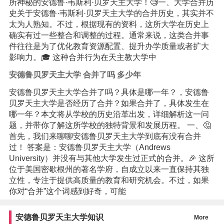
所神秘的安德鲁·韦斯利·贝罗天主大学！🧐一、大学合并历
史关于安德鲁·韦斯利·贝罗天主大学的合并历史，其实并不
太为人熟知。不过，根据现有的资料，这所大学在历史上
确实有过一些整合和调整的过程。通常来说，这类合并事
件往往是为了优化教育资源配置、提升办学质量或者扩大
影响力。🎓 这种合并行为在天主教大学中
安德鲁贝罗天主大学 合并了吗 多少年
安德鲁贝罗天主大学合并了吗？具体是哪一年？，安德鲁
贝罗天主大学是否经历了合并？如果合并了，具体发生在
哪一年？本文将从学校的历史沿革出发，详细解析这一问
题，并带你了解这所学校的独特背景和发展历程。 一、🤔
首先，我们来聊聊安德鲁贝罗天主大学到底有没有合并
过！ 答案是：安德鲁贝罗天主大学（Andrews
University）并没有与其他大学发生过正式的合并。🎉 这所
位于美国密歇根州的著名学府，自成立以来一直保持其独
立性，专注于提供高质量的教育和研究机会。不过，如果
你对“合并”这个词感到好奇，可能
安德鲁贝罗天主大学知识
More