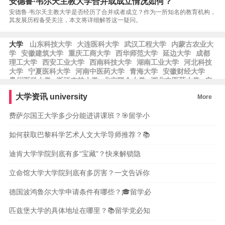
安德鲁·韦尔天主教大学合并或成立情况如何？
安德鲁·韦尔天主教大学是否经历了合并或者成立？作为一所知名的教育机构，
其发展历程备受关注，本文将详细解答这一疑问。
大学
山东科技大学
大连医科大学
武汉工程大学
内蒙古农业大
学
安徽建筑大学
重庆工商大学
西华师范大学
延边大学
成都
理工大学
西安工业大学
西南科技大学
湖南工业大学
河北科技
大学
宁夏医科大学
河南中医药大学
青海大学
安徽财经大学
贵州医科大学
浙江农林大学
北京联合大学
湖北中医药大学
广
东外语外贸大学
常州大学
中国民航大学
集美大学
山东财经大
大学资讯
university
More
学
四川师范大学
黑龙江大学
辽宁师范大学
新疆农业大学
费萨尔国王大学多少分能进讲课班？🎯留学小
如何获取巴黎科学艺术人文大学导师推荐？📚
迪肯大学学院到底有多“宝藏”？快来解锁隐
立命馆大学大学院到底有多厉害？一文告诉你
德国波鸿鲁尔大学申请条件有哪些？🎓留学必
匹兹堡大学的具体地址在哪里？📚留学党必知