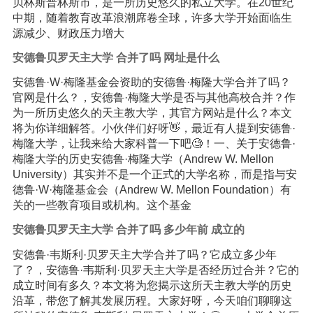
贝林斯普林斯市，是一所历史悠久的私立大学。在20世纪
中期，随着教育改革浪潮席卷全球，许多大学开始面临生
源减少、财政压力增大
安德鲁贝罗天主大学 合并了吗 网址是什么
安德鲁·W·梅隆基金会资助的安德鲁·梅隆大学合并了吗？
官网是什么？，安德鲁·梅隆大学是否与其他高校合并？作
为一所历史悠久的天主教大学，其官方网站是什么？本文
将为你详细解答。小伙伴们好呀👋，最近有人提到安德鲁·
梅隆大学，让我来给大家科普一下吧🧐！一、关于安德鲁·
梅隆大学的历史安德鲁·梅隆大学（Andrew W. Mellon
University）其实并不是一个正式的大学名称，而是指与安
德鲁·W·梅隆基金会（Andrew W. Mellon Foundation）有
关的一些教育项目或机构。这个基金
安德鲁贝罗天主大学 合并了吗 多少年前 成立的
安德鲁·韦斯利·贝罗天主大学合并了吗？它成立多少年
了？，安德鲁·韦斯利·贝罗天主大学是否经历过合并？它的
成立时间有多久？本文将为您揭示这所天主教大学的历史
沿革，带您了解其发展历程。大家好呀，今天咱们聊聊这