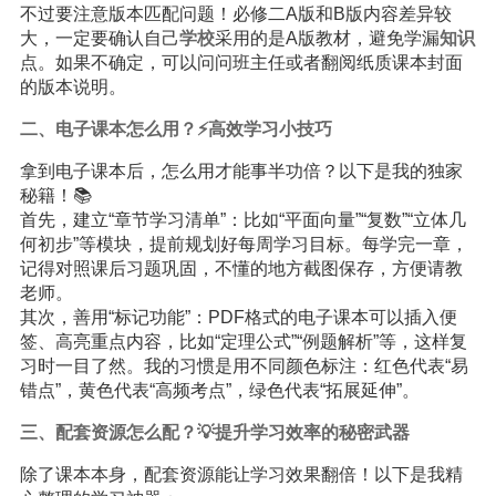
不过要注意版本匹配问题！必修二A版和B版内容差异较
大，一定要确认自己
学校
采用的是A版教材，避免学漏
知识
点。如果不确定，可以问问班主任或者翻阅纸质课本封面
的版本说明。
二、电子课本怎么用？⚡高效学习小技巧
拿到电子课本后，怎么用才能事半功倍？以下是我的独家
秘籍！📚
首先，建立“章节学习清单”：比如“平面向量”“复数”“立体几
何初步”等模块，提前规划好每周学习目标。每学完一章，
记得对照课后习题巩固，不懂的地方截图保存，方便请教
老师。
其次，善用“标记功能”：PDF格式的电子课本可以插入便
签、高亮重点内容，比如“定理公式”“例题解析”等，这样复
习时一目了然。我的习惯是用不同颜色标注：红色代表“易
错点”，黄色代表“高频考点”，绿色代表“拓展延伸”。
三、配套资源怎么配？💡提升学习效率的秘密武器
除了课本本身，配套资源能让学习效果翻倍！以下是我精