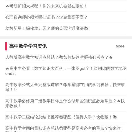
🔥考研扩招大揭秘！你的未来机会就在眼前！
心理咨询师必须考哪些证书？含金量高不高？
幼教新星！揭秘幼儿园老师的英语沟通魔法📚
高中数学学习资讯
More
人教版高中数学知识点总结？📚如何快速掌握核心考点？🔥
🔥高中生必看！数学知识大百科，一张图get全！绘制你的数学地图
endir;
高中数学公式大全完整版讲解？📚学霸都在用的学习神器，快来收
藏！✨
高中数学必修第二册教学目标是什么🧐那些知识点必须掌握？🔥快
来收藏！
高中数学二级结论总结书推荐🧐哪些书值得入手？快收藏！📚
高中数学空间向量知识点总结🧐哪些是高考必考的重点？快来收