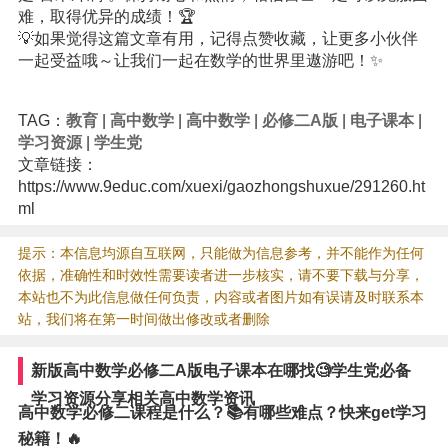
难，取得优异的成绩！🏆
💡如果觉得这篇文章有用，记得点赞收藏，让更多小伙伴
一起受益哦～让我们一起在数学的世界里遨游吧！✨
TAG：
教育
|
高中数学
|
高中数学
|
必修二A版
|
电子课本
|
学习资源
|
学生党
文章链接：
https://www.9educ.com/xuexi/gaozhongshuxue/291260.ht
ml
提示：本信息均源自互联网，只能做为信息参考，并不能作为任何
依据，准确性和时效性需要读者进一步核实，请不要下载与分享，
本站也不为此信息做任何负责，内容或者图片如有误请及时联系本
站，我们将在第一时间做出修改或者删除
新版高中数学必修二A版电子课本在哪找🧐学生党必备
学习资源分享相关高中数学资讯
高中数学必修二课程是什么？📚有哪些难点？快来get学习
秘籍！🔥