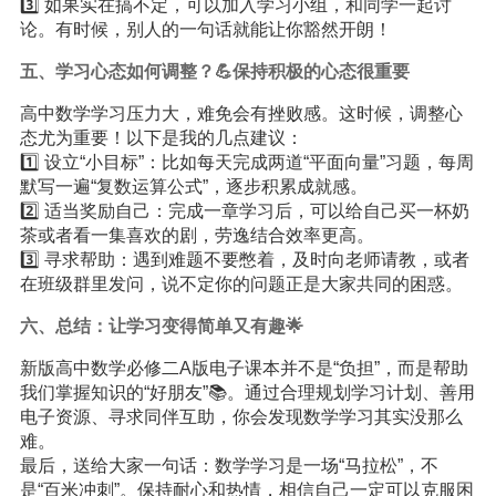
3️⃣ 如果实在搞不定，可以加入学习小组，和同学一起讨
论。有时候，别人的一句话就能让你豁然开朗！
五、学习心态如何调整？💪保持积极的心态很重要
高中数学学习压力大，难免会有挫败感。这时候，调整心
态尤为重要！以下是我的几点建议：
1️⃣ 设立“小目标”：比如每天完成两道“平面向量”习题，每周
默写一遍“复数运算公式”，逐步积累成就感。
2️⃣ 适当奖励自己：完成一章学习后，可以给自己买一杯奶
茶或者看一集喜欢的剧，劳逸结合效率更高。
3️⃣ 寻求帮助：遇到难题不要憋着，及时向老师请教，或者
在班级群里发问，说不定你的问题正是大家共同的困惑。
六、总结：让学习变得简单又有趣🌟
新版高中数学必修二A版电子课本并不是“负担”，而是帮助
我们掌握知识的“好朋友”📚。通过合理规划学习计划、善用
电子资源、寻求同伴互助，你会发现数学学习其实没那么
难。
最后，送给大家一句话：数学学习是一场“马拉松”，不
是“百米冲刺”。保持耐心和热情，相信自己一定可以克服困