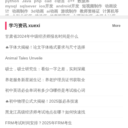
python
Java
php
cad
c语言
c++
数据库
mysql
sqlsever
ios开发
android开发
短视频制作
动画设
计
动画制作
3d动画
ai动画
游戏制作
教师资格证
计算机等
级
金融分析师
建造师
健康管理师
心理咨询师
中级会计师
学习资讯
xuexi
More
甘肃省2024年中级经济师报名时间是什么
🔥字体大揭秘！论文字体格式要求与尺寸选择
Animal Tales Unveile
硕士，硕士研究生：看似一字之差，实则深藏
养老服务新星诞生记：养老护理员证书获取全
初中英语必会单词有多少🧐哪些是考试核心词
🔥初中物理公式大揭秘！2025版必杀技速
黑龙江高级经济师考试地点在哪？如何快速找
FRM考试时间安排？2025年FRM考生