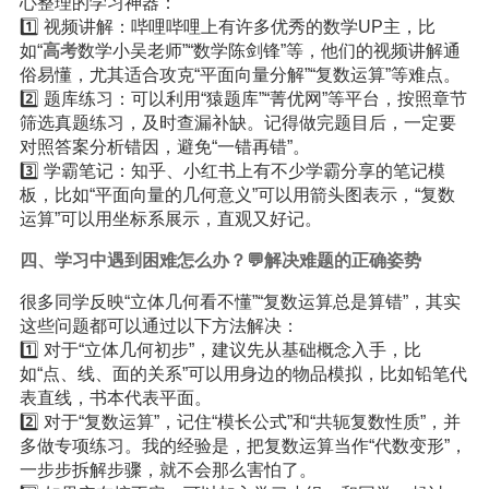
心整理的学习神器：
1️⃣ 视频讲解：哔哩哔哩上有许多优秀的数学UP主，比
如“
高考
数学小吴老师”“数学陈剑锋”等，他们的视频讲解通
俗易懂，尤其适合攻克“平面向量分解”“复数运算”等难点。
2️⃣ 题库练习：可以利用“猿题库”“菁优网”等平台，按照章节
筛选真题练习，及时查漏补缺。记得做完题目后，一定要
对照答案分析错因，避免“一错再错”。
3️⃣ 学霸笔记：知乎、小红书上有不少学霸分享的笔记模
板，比如“平面向量的几何意义”可以用箭头图表示，“复数
运算”可以用坐标系展示，直观又好记。
四、学习中遇到困难怎么办？💬解决难题的正确姿势
很多同学反映“立体几何看不懂”“复数运算总是算错”，其实
这些问题都可以通过以下方法解决：
1️⃣ 对于“立体几何初步”，建议先从基础概念入手，比
如“点、线、面的关系”可以用身边的物品模拟，比如铅笔代
表直线，书本代表平面。
2️⃣ 对于“复数运算”，记住“模长公式”和“共轭复数性质”，并
多做专项练习。我的经验是，把复数运算当作“代数变形”，
一步步拆解步骤，就不会那么害怕了。