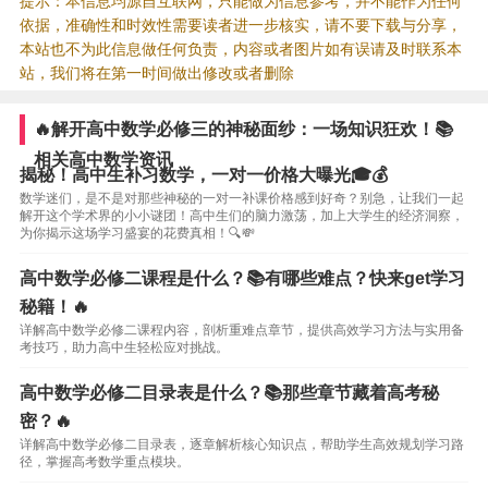
提示：本信息均源自互联网，只能做为信息参考，并不能作为任何
依据，准确性和时效性需要读者进一步核实，请不要下载与分享，
本站也不为此信息做任何负责，内容或者图片如有误请及时联系本
站，我们将在第一时间做出修改或者删除
🔥解开高中数学必修三的神秘面纱：一场知识狂欢！📚
相关高中数学资讯
揭秘！高中生补习数学，一对一价格大曝光🎓💰
数学迷们，是不是对那些神秘的一对一补课价格感到好奇？别急，让我们一起
解开这个学术界的小小谜团！高中生们的脑力激荡，加上大学生的经济洞察，
为你揭示这场学习盛宴的花费真相！🔍💸
高中数学必修二课程是什么？📚有哪些难点？快来get学习
秘籍！🔥
详解高中数学必修二课程内容，剖析重难点章节，提供高效学习方法与实用备
考技巧，助力高中生轻松应对挑战。
高中数学必修二目录表是什么？📚那些章节藏着高考秘
密？🔥
详解高中数学必修二目录表，逐章解析核心知识点，帮助学生高效规划学习路
径，掌握高考数学重点模块。