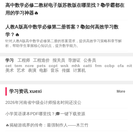
高中数学必修二教材电子版苏教版在哪里找？📚学霸都在
用的学习神器🔥
人教A版高中数学必修第二册答案？📚如何高效学习数
学？🔥
针对人教A版高中数学必修第二册的答案需求，提供高效学习策略和章节解
析，帮助学生掌握核心知识点，提升数学能力。
学习
工程师
工程造价
报关员
导游证
公务员
cet
tem
ncre
pets
ccpt
wsk
mhk
catti
frm
ccbp
cfa
nit
美术
艺术
表演
电影
音乐
传媒
计算机
学习资讯
xuexi
More
2026年河南省中级会计师报名时间还没公
小学英语课本PDF哪里找？🎓一键下载资源
🔥揭秘游戏界的传奇：最强制作人——木兰竹