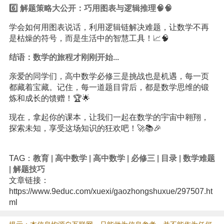
6️⃣ 解题策略大公开：巧用图表与逻辑推理🧠🧠
学会如何用图表说话，利用逻辑链解决难题，让数学不再
是枯燥的符号，而是生活中的智慧工具！📈🧠
结语：数学的旅程才刚刚开始...
亲爱的同学们，高中数学必修三是挑战也是机遇，每一页
都藏着宝藏。记住，每一道题目背后，都是数学思维的锻
炼和成长的馈赠！🏆🌟
现在，拿起你的课本，让我们一起在数学的宇宙中翱翔，
探索未知，享受这场知识的狂欢吧！🚀📚🎉
TAG：
教育
|
高中数学
|
高中数学
|
必修三
|
目录
|
数学难题
|
解题技巧
文章链接：
https://www.9educ.com/xuexi/gaozhongshuxue/297507.ht
ml