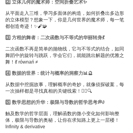
2️⃣ 立体几何的魔术师：空间折叠艺术✨
从平面走入三维，
学习
多面体的构造，如何折叠出多边形
的立体模型？想象一下，你是几何世界的魔术师，每一笔
都创造奇迹！✨🧨🧩
3️⃣ 方程的舞者：二次函数与不等式的华丽转身💃
二次函数不再是简单的抛物线，它与不等式的结合，如同
舞蹈中的旋转与跳跃，学会它们，就能跳出解题的优雅之
舞！💃 równań ≠
4️⃣ 数据的世界：统计与概率的洞察力📊🔮
从数据中挖掘故事，理解概率的奇妙，就像侦探破案，每
一次抽样都是寻找真相的关键线索！🕵️‍♀️🔍
5️⃣ 数学思想的升华：极限与导数的哲学思考💭∂
触及数学的哲学层面，理解函数的微小变化如何影响整
体，极限与导数的奥秘，让你在求知路上更上一层楼！
Infinity & derivative