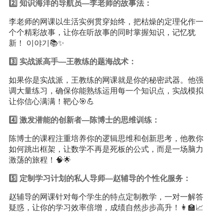
2️⃣
知识
海洋的导航员—李老师的故事法：
李老师的网课以生活实例贯穿始终，把枯燥的定理化作一
个个精彩故事，让你在听故事的同时掌握知识，记忆犹
新！ 이야기📚✨
3️⃣ 实战派高手—王教练的题海战术：
如果你是实战派，王教练的网课就是你的秘密武器。他强
调大量练习，确保你能熟练运用每一个知识点，实战模拟
让你信心满满！靶心🎯💪
4️⃣ 激发潜能的创新者—陈博士的思维训练：
陈博士的课程注重培养你的逻辑思维和创新思考，他教你
如何跳出框架，让数学不再是死板的公式，而是一场脑力
激荡的旅程！🧠🌟
5️⃣ 定制
学习
计划的私人导师—赵辅导的个性化服务：
赵辅导的网课针对每个学生的特点定制教学，一对一解答
疑惑，让你的学习效率倍增，成绩自然步步高升！👩‍🏫📈