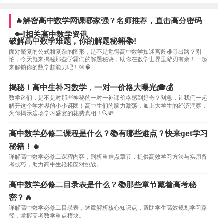
🔥解密高中数学网课哪家强？名师推荐，直击高分密码
🔑!相关高中数学资讯
破解高中数学难题，你的解题秘籍📚!
面对繁复的公式和复杂的图形，是不是觉得高中数学如迷宫般难寻出路？别
怕，今天就来揭秘那些学霸们的解题秘诀，助你在数学世界里游刃有余！一起
来解锁你的数学超能力吧！🎯🧠
揭秘！高中生补习数学，一对一价格大曝光🎓💰
数学迷们，是不是对那些神秘的一对一补课价格感到好奇？别急，让我们一起
解开这个学术界的小小谜团！高中生们的脑力激荡，加上大学生的经济洞察，
为你揭示这场学习盛宴的花费真相！🔍💸
高中数学必修二课程是什么？📚有哪些难点？快来get学习
秘籍！🔥
详解高中数学必修二课程内容，剖析重难点章节，提供高效学习方法与实用备
考技巧，助力高中生轻松应对挑战。
高中数学必修二目录表是什么？📚那些章节藏着高考秘
密？🔥
详解高中数学必修二目录表，逐章解析核心知识点，帮助学生高效规划学习路
径，掌握高考数学重点模块。