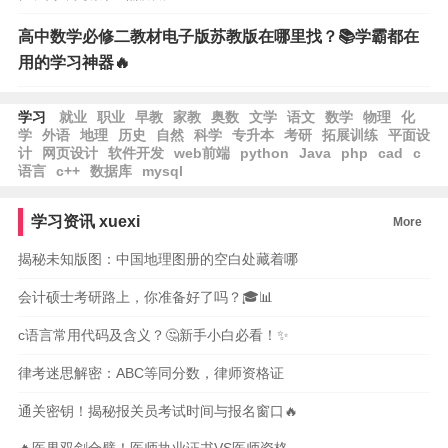
高中数学必修二教材电子版苏教版在哪里找？📚学霸都在
用的学习神器🔥
学习
就业
职业
早教
家教
奥数
文学
语文
数学
物理
化
学
外语
地理
历史
自然
科学
专升本
考研
拓展训练
平面设
计
网页设计
软件开发
web前端
python
Java
php
cad
c
语言
c++
数据库
mysql
学习资讯
xuexi
More
揭秘未知版图：中国地理图册的空白处藏着哪
会计硕士考研路上，你准备好了吗？🎓📊
c语言常用代码及含义？🤔新手小白必看！✨
律考迷思解密：ABC等同分数，律师资格证
通关密钥！揭秘报关员考试时间与报名窗口🔥