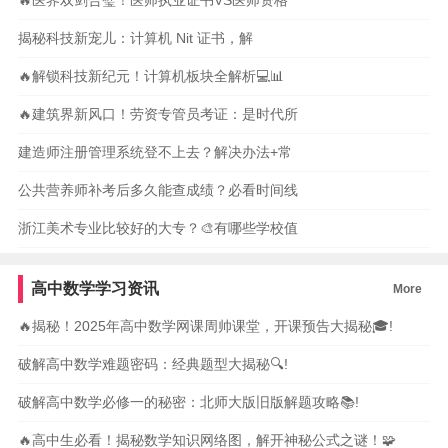
🔥医界双剑合璧！医师执业证书VS医师资格
揭秘科技新宠儿：计算机 Nit 证书，解
🔥解锁科技新纪元！计算机板块全解析💻📊
🔥建筑界新风口！劳资专管员考证：是时代所
建造师注册管理系统登不上去？解决办法+常
公共营养师补考后多久能查成绩？必看时间线
浙江美术专业比较好的大专？🎨有哪些学校值
高中数学学习资讯
More
🔥揭秘！2025年高中数学网课周帅课堂，开课预告大揭秘🎓!
破解高中数学难题密码：经典题型大揭秘🔍!
破解高中数学必修一的秘密：北师大版旧版解题攻略📚!
🔥高中生必看！揭秘数学知识网络图，解开神秘公式之谜！🧩