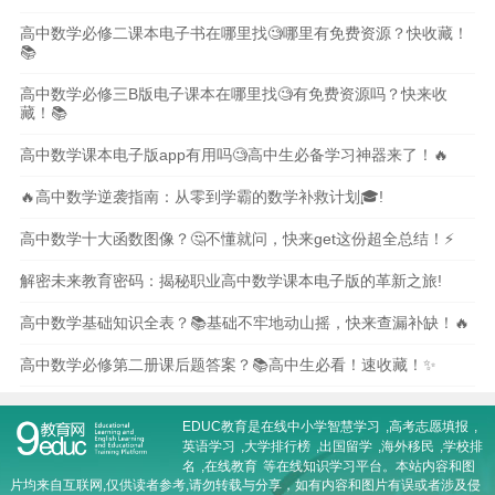
高中数学必修二课本电子书在哪里找🧐哪里有免费资源？快收藏！
📚
高中数学必修三B版电子课本在哪里找🧐有免费资源吗？快来收
藏！📚
高中数学课本电子版app有用吗🧐高中生必备学习神器来了！🔥
🔥高中数学逆袭指南：从零到学霸的数学补救计划🎓!
高中数学十大函数图像？🤔不懂就问，快来get这份超全总结！⚡️
解密未来教育密码：揭秘职业高中数学课本电子版的革新之旅!
高中数学基础知识全表？📚基础不牢地动山摇，快来查漏补缺！🔥
高中数学必修第二册课后题答案？📚高中生必看！速收藏！✨
EDUC教育是在线
中小学智慧学习
,
高考志愿填报
,
英语学习
,
大学排行榜
,
出国留学
,
海外移民
,
学校排
名
,
在线教育
等在线知识学习平台。本站内容和图
片均来自互联网,仅供读者参考,请勿转载与分享，如有内容和图片有误或者涉及侵