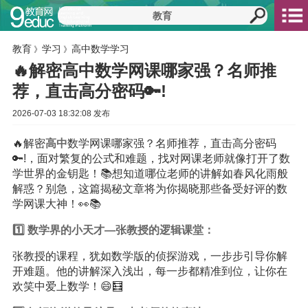
教育
学习
高中数学学习
》
》
🔥解密高中数学网课哪家强？名师推
荐，直击高分密码🔑!
2026-07-03 18:32:08 发布
🔥解密
高中
数学网课哪家强？名师推荐，直击高分密码
🔑!，面对繁复的公式和难题，找对网课老师就像打开了数
学世界的金钥匙！📚想知道哪位老师的讲解如春风化雨般
解惑？别急，这篇揭秘文章将为你揭晓那些备受好评的数
学网课大神！👀📚
1️⃣ 数学界的小天才—张教授的逻辑课堂：
张教授的课程，犹如数学版的侦探游戏，一步步引导你解
开难题。他的讲解深入浅出，每一步都精准到位，让你在
欢笑中爱上数学！😄🧮