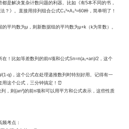
些都是解决复杂计数问题的利器。比如《有5本不同的书，
？》。直接用排列组合公式C₅³×A₃³=60种，简单明了！
的平均数为μ，则新数据组的平均数为μ+k（k为常数）。
比如等差数列的前n项和公式Sn=n(a₁+an)/2，这个
qⁿ)/(1-q)，这个公式在处理递推数列时特别好用。记得有一
套用这个公式，三分钟搞定！⏰
数列，则{an²}的前n项和可以用平方和公式表示，这些性质
高频考点：