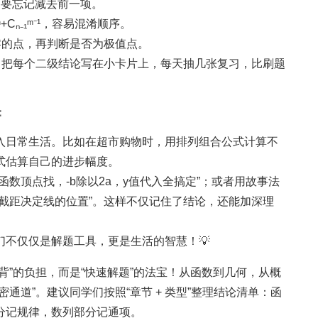
，不要忘记减去前一项。
+Cₙ₋₁ᵐ⁻¹，容易混淆顺序。
于零的点，再判断是否为极值点。
！把每个二级结论写在小卡片上，每天抽几张复习，比刷题
：
入日常生活。比如在超市购物时，用排列组合公式计算不
式估算自己的进步幅度。
数顶点找，-b除以2a，y值代入全搞定”；或者用故事法
截距决定线的位置”。这样不仅记住了结论，还能加深理
不仅仅是解题工具，更是生活的智慧！💡
背”的负担，而是“快速解题”的法宝！从函数到几何，从概
通道”。建议同学们按照“章节 + 类型”整理结论清单：函
分记规律，数列部分记通项。