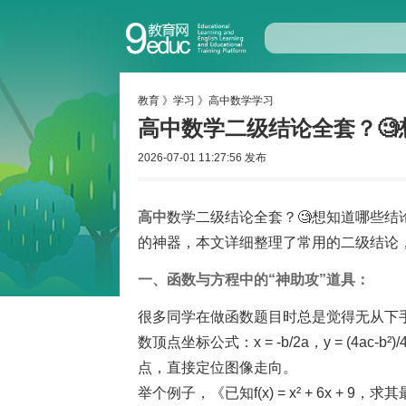
教育
》
学习
》
高中数学学习
高中数学二级结论全套？🧐
2026-07-01 11:27:56 发布
高中
数学二级结论全套？🧐想知道哪些结
的神器，本文详细整理了常用的二级结论
一、函数与方程中的“神助攻”道具：
很多同学在做函数题目时总是觉得无从下
数顶点坐标公式：x = -b/2a，y = (4
点，直接定位图像走向。
举个例子，《已知f(x) = x² + 6x 