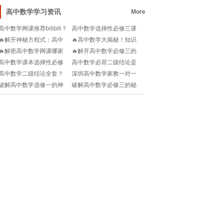
韵律与灵魂深处的对
高中数学学习资讯
More
高中数学网课推荐bilibili？
高中数学选择性必修三课
🎓如何找到适合自己的优
本答案？📚如何高效利用
🔥解开神秘方程式：高中
🔥高中数学大揭秘！知识
质资源？🧐
答案解析提升成绩？🔥
数学全攻略📚📊
点&公式全解析，助你轻松
🔥解密高中数学网课哪家
🔥解开高中数学必修三的
征服高数山峰攀登赛!
强？名师推荐，直击高分
神秘面纱：一场知识狂
高中数学课本选择性必修
高中数学必背二级结论是
密码🔑!
欢！📚
二有哪些重点内容？📚如
什么🧐哪些是快速解题神
高中数学二级结论全套？
深圳高中数学家教一对一
何高效学习？🔥
器？🔥快收藏！
🧐想知道哪些结论能救
靠谱吗🧐家教如何选择才
破解高中数学选修一的神
破解高中数学必修三的秘
命？快来收藏！📚
高效？🔥
秘密码：解锁学霸之路 알
密代码：A版电子课本全面
고리즘💡📚
解析指南!