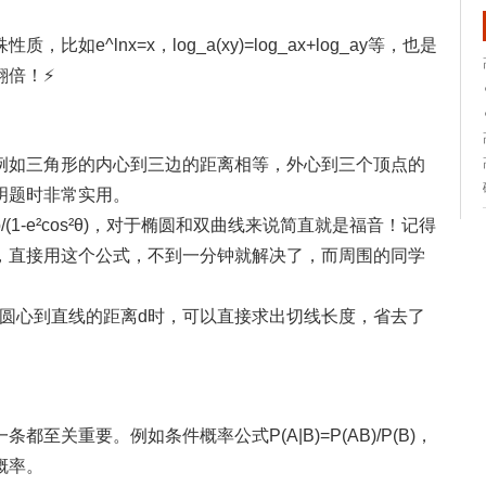
e^lnx=x，log_a(xy)=log_ax+log_ay等，也是
倍！⚡️
例如三角形的内心到三边的距离相等，外心到三个顶点的
明题时非常实用。
/(1-e²cos²θ)，对于椭圆和双曲线来说简直就是福音！记得
，直接用这个公式，不到一分钟就解决了，而周围的同学
当知道圆心到直线的距离d时，可以直接求出切线长度，省去了
关重要。例如条件概率公式P(A|B)=P(AB)/P(B)，
概率。