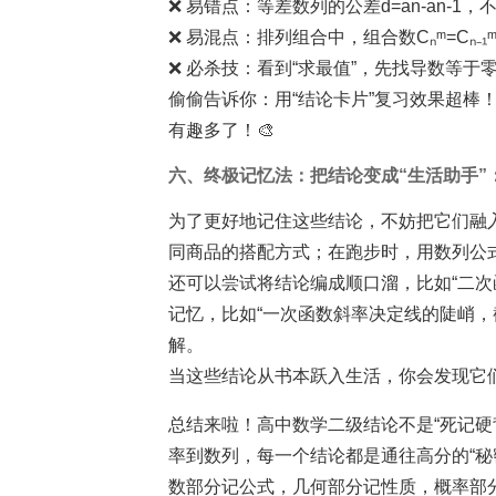
❌ 易错点：等差数列的公差d=an-an-1
❌ 易混点：排列组合中，组合数Cₙᵐ=Cₙ₋₁ᵐ
❌ 必杀技：看到“求最值”，先找导数等
偷偷告诉你：用“结论卡片”复习效果超棒
有趣多了！🎨
六、终极记忆法：把结论变成“生活助手”
为了更好地记住这些结论，不妨把它们融
同商品的搭配方式；在跑步时，用数列公
还可以尝试将结论编成顺口溜，比如“二次函
记忆，比如“一次函数斜率决定线的陡峭，
解。
当这些结论从书本跃入生活，你会发现它们
总结来啦！高中数学二级结论不是“死记硬
率到数列，每一个结论都是通往高分的“秘密
数部分记公式，几何部分记性质，概率部