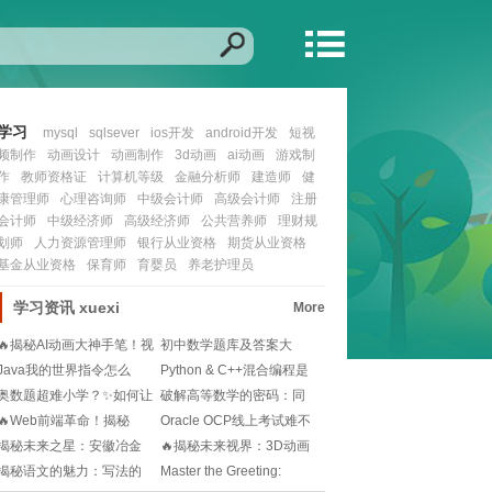
学习
mysql
sqlsever
ios开发
android开发
短视
频制作
动画设计
动画制作
3d动画
ai动画
游戏制
作
教师资格证
计算机等级
金融分析师
建造师
健
康管理师
心理咨询师
中级会计师
高级会计师
注册
会计师
中级经济师
高级经济师
公共营养师
理财规
划师
人力资源管理师
银行从业资格
期货从业资格
基金从业资格
保育师
育婴员
养老护理员
学习资讯
xuexi
More
🔥揭秘AI动画大神手笔！视
初中数学题库及答案大
频制作秘籍，让
全？📚如何高效刷题？
Java我的世界指令怎么
Python & C++混合编程是
用？新手必看！🎮
什么？
奥数题超难小学？✨如何让
破解高等数学的密码：同
孩子轻松应对奥数
济大学第八版电子版
🔥Web前端革命！揭秘
Oracle OCP线上考试难不
2025官网设计新
难？如何
揭秘未来之星：安徽冶金
🔥揭秘未来视界：3D动画
科技职业学院的创新
的魔法与魅力🔍
揭秘语文的魅力：写法的
Master the Greeting: