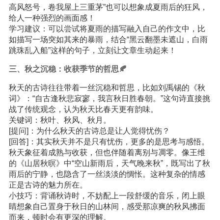
高风怒号，卷我屋上三重茅”也可以想象成夏雨后的狂风，
给人一种强烈的画面感！
学习建议：可以尝试将夏雨的描写融入自己的作文中，比
如描写一场突如其来的暴雨，结合“黑云翻墨未遮山，白雨
跳珠乱入船”这样的句子，立刻让文章生动起来！
三、秋之沉稳：收获季节的哲思🍂
秋天的古诗往往带着一丝沉稳和哲思，比如刘禹锡的《秋
词》：“自古逢秋悲寂寥，我言秋日胜春朝。”这句诗直接挑
战了传统观念，认为秋天比春天更有韵味。
关键词：秋叶、秋风、秋月。
[提问]：为什么秋天的古诗总是让人觉得忧伤？
[回答]：其实秋天并不是只有忧伤，更多的是思考与感悟。
秋天象征着成熟与收获，但也伴随着离别与凋零。像王维
的《山居秋暝》中“空山新雨后，天气晚来秋”，既写出了秋
雨后的宁静，也隐含了一丝淡淡的惆怅。这种复杂的情感
正是古诗的魅力所在。
小技巧：背诵秋诗时，不妨配上一段舒缓的音乐，闭上眼
睛想象自己置身于秋日的山林间，感受那凉爽的秋风拂面
而来，顿时会有更深的理解。