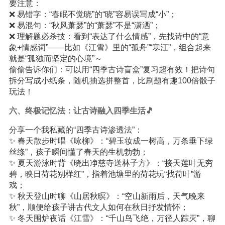
要注意：
❌ 易错字：“春眠不觉晓”的“晓”容易误写成“小”；
❌ 易混句：“秋风萧瑟”的“萧瑟”不是“潇洒”；
❌ 理解题必杀技：看到“表达了什么情感”，先找诗中的“意
象+情感词”——比如《江雪》里的“孤舟”“寒江”，组合起来
就是“孤独而坚定的心境”～
偷偷告诉你们：可以用“四季古诗盲盒”复习超有效！把诗句
拆分写成小纸条，随机抽选拼整首，比刷题有趣100倍骰子
玩法！
六、终极记忆法：让古诗融入四季生活🎵
分享一个我私藏的“四季古诗渗透法”：
✨ 春天散步时唱《咏柳》：“碧玉妆成一树高，万条垂下绿
丝绦”，孩子瞬间懂了春天的生机勃勃；
✨ 夏天游泳时背《晓出净慈寺送林子方》：“接天莲叶无穷
碧，映日荷花别样红”，指着池塘里的荷花玩“找荷叶”游
戏；
✨ 秋天登山时聊《山居秋暝》：“空山新雨后，天气晚来
秋”，顺便给孩子讲古代文人如何在秋日抒发情怀；
✨ 冬天围炉夜话《江雪》：“千山鸟飞绝，万径人踪灭”，聊