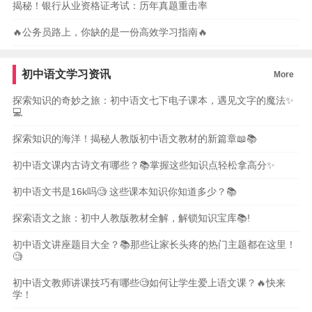
揭秘！银行从业资格证考试：历年真题重击率
🔥公务员路上，你缺的是一份高效学习指南🔥
初中语文学习资讯
More
探索知识的奇妙之旅：初中语文七下电子课本，遇见文字的魔法✨
💻
探索知识的海洋！揭秘人教版初中语文教材的新篇章📖📚
初中语文课内古诗文有哪些？📚掌握这些知识点轻松拿高分✨
初中语文书是16k吗🧐 这些课本知识你知道多少？📚
探索语文之旅：初中人教版教材全解，解锁知识宝库📚!
初中语文讲座题目大全？📚那些让家长头疼的热门主题都在这里！
🧐
初中语文教师讲课技巧有哪些🧐如何让学生爱上语文课？🔥快来
学！