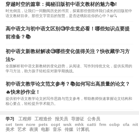
穿越时空的篇章：揭秘旧版初中语文教材的魅力📚!
时光倒流，让我们一同翻阅历史的书页，探索那些曾陪伴我们成长的旧版初中
语文教材目录。那些文字背后的智慧，是否还镌刻在你的心中？📖🔍
高中语文与初中语文区别🧐学生党必看！哪些知识点要提
前准备？📚
初中语文新教材解读🧐哪些变化值得关注？快收藏学习方
法✨
全面解析初中语文新教材的变化趋势，从阅读、写作到传统文化，提供实用的
学习方法，助力孩子轻松应对新学期挑战。
初中语文教学论文范文参考？📚如何写出高质量的论文？
🔥快来抄作业！
提供初中语文教学论文的写作思路与范文参考，帮助教师快速掌握论文结构和
核心要点，轻松提升学术能力。
学习
工程师
工程造价
报关员
导游证
公务员
cet
tem
ncre
pets
ccpt
wsk
mhk
catti
frm
ccbp
cfa
nit
美术
艺术
表演
电影
音乐
传媒
计算机