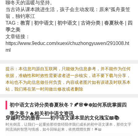
聊冬天的温暖与坚持。
当古诗从课本跳进生活，孩子会主动发现：原来“孤舟蓑笠
翁，独钓寒江
TAG：
教育
|
初中语文
|
初中语文
|
古诗分类
|
春夏秋冬
|
四
季之美
文章链接：
https://www.9educ.com/xuexi/chuzhongyuwen/291008.ht
ml
提示：本信息均源自互联网，只能做为信息参考，并不能作为任何
依据，准确性和时效性需要读者进一步核实，请不要下载与分享，
本站也不为此信息做任何负责，内容或者图片如有误请及时联系本
站，我们将在第一时间做出修改或者删除
初中语文古诗分类春夏秋冬？🍂🌸🍁❄️如何系统掌握四
季之美？🔥相关初中语文资讯
穿越时空的墨香——初中语文课本里的文化瑰宝📖📚
时光倒流，让我们一起重拾那些曾经陪伴我们成长的初中语文课本，那些文字
间流淌的智慧与情感，如今回味起来，依然熠熠生辉！🌟📖