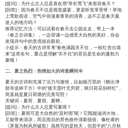
[提问]：为什么古人总是喜欢用“草长莺飞”来形容春天？
[回答]：因为春天不仅是视觉盛宴，更是听觉享受呀！草地
上莺歌燕语，空气中弥漫着青草的清香，这不正是春天最
迷人的地方吗？
推荐记忆方法：可以试着在春天去公园走走，带上一本
《春之古诗集》，一边背诵一边感受大自然的美好，你会
发现诗句中的意境就在眼前。
小提示：春天的古诗常考“春色满园关不住，一枝红杏出墙
来”这类名句，重点是理解“关不住”的背后是生命的蓬勃力
量哦！
二、夏之热烈：热情如火的诗意瞬间🌞
夏天的古诗则充满了活力与激情，比如杨万里的《晓出净
慈寺送林子方》中的“接天莲叶无穷碧，映日荷花别样红”，
简直就是夏日荷塘的完美写照！
关键词：夏荷、夏雨、夏蝉。
[提问]：为什么古人总爱写夏雨？
[回答]：夏雨可是大自然的“及时雨”呢！它既能滋润大地，
又能带来清凉，而且雨后的景色格外清新脱俗。像杜甫的
《茅屋为秋风所破歌》虽然写的是秋天，但其中的“八月秋