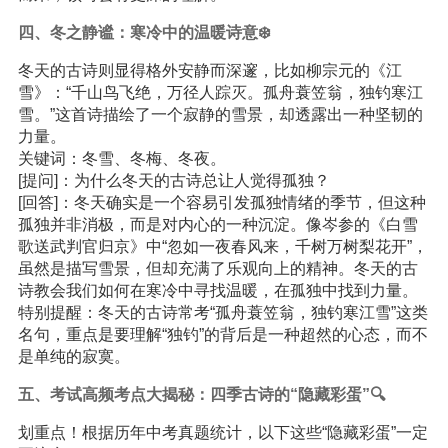
四、冬之静谧：寒冷中的温暖诗意❄️
冬天的古诗则显得格外安静而深邃，比如柳宗元的《江
雪》：“千山鸟飞绝，万径人踪灭。孤舟蓑笠翁，独钓寒江
雪。”这首诗描绘了一个寂静的雪景，却透露出一种坚韧的
力量。
关键词：冬雪、冬梅、冬夜。
[提问]：为什么冬天的古诗总让人觉得孤独？
[回答]：冬天确实是一个容易引发孤独情绪的季节，但这种
孤独并非消极，而是对内心的一种沉淀。像岑参的《白雪
歌送武判官归京》中“忽如一夜春风来，千树万树梨花开”，
虽然是描写雪景，但却充满了乐观向上的精神。冬天的古
诗教会我们如何在寒冷中寻找温暖，在孤独中找到力量。
特别提醒：冬天的古诗常考“孤舟蓑笠翁，独钓寒江雪”这类
名句，重点是要理解“独钓”的背后是一种超然的心态，而不
是单纯的寂寞。
五、考试高频考点大揭秘：四季古诗的“隐藏彩蛋”🔍
划重点！根据历年中考真题统计，以下这些“隐藏彩蛋”一定