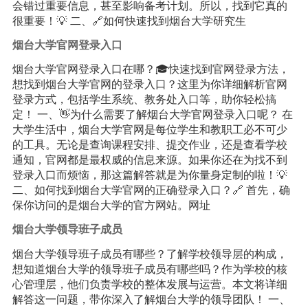
会错过重要信息，甚至影响备考计划。所以，找到它真的
很重要！💡 二、🔗如何快速找到烟台大学研究生
烟台大学官网登录入口
烟台大学官网登录入口在哪？🎓快速找到官网登录方法，
想找到烟台大学官网的登录入口？这里为你详细解析官网
登录方式，包括学生系统、教务处入口等，助你轻松搞
定！ 一、👋为什么需要了解烟台大学官网登录入口呢？ 在
大学生活中，烟台大学官网是每位学生和教职工必不可少
的工具。无论是查询课程安排、提交作业，还是查看学校
通知，官网都是最权威的信息来源。如果你还在为找不到
登录入口而烦恼，那这篇解答就是为你量身定制的啦！💡
二、如何找到烟台大学官网的正确登录入口？🔗 首先，确
保你访问的是烟台大学的官方网站。网址
烟台大学领导班子成员
烟台大学领导班子成员有哪些？了解学校领导层的构成，
想知道烟台大学的领导班子成员有哪些吗？作为学校的核
心管理层，他们负责学校的整体发展与运营。本文将详细
解答这一问题，带你深入了解烟台大学的领导团队！ 一、