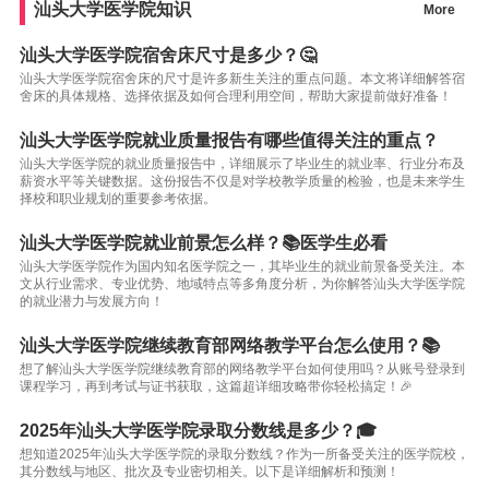
汕头大学医学院知识
More
汕头大学医学院宿舍床尺寸是多少？🤔
汕头大学医学院宿舍床的尺寸是许多新生关注的重点问题。本文将详细解答宿
舍床的具体规格、选择依据及如何合理利用空间，帮助大家提前做好准备！
汕头大学医学院就业质量报告有哪些值得关注的重点？
汕头大学医学院的就业质量报告中，详细展示了毕业生的就业率、行业分布及
薪资水平等关键数据。这份报告不仅是对学校教学质量的检验，也是未来学生
择校和职业规划的重要参考依据。
汕头大学医学院就业前景怎么样？📚医学生必看
汕头大学医学院作为国内知名医学院之一，其毕业生的就业前景备受关注。本
文从行业需求、专业优势、地域特点等多角度分析，为你解答汕头大学医学院
的就业潜力与发展方向！
汕头大学医学院继续教育部网络教学平台怎么使用？📚
想了解汕头大学医学院继续教育部的网络教学平台如何使用吗？从账号登录到
课程学习，再到考试与证书获取，这篇超详细攻略带你轻松搞定！🎉
2025年汕头大学医学院录取分数线是多少？🎓
想知道2025年汕头大学医学院的录取分数线？作为一所备受关注的医学院校，
其分数线与地区、批次及专业密切相关。以下是详细解析和预测！