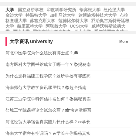
大学
国立路桥学校
印度科学研究所
蒂宾根大学
纽伦堡大学
金边大学
特温特大学
加札马达大学
达姆施塔特技术大学
布拉
格查理大学
苏塞克斯大学
范德比尔特大学
乔治奥古斯特哥廷根
大学
赫里瓦特大学
阿联酋大学
UCSI大学
威特沃特斯兰德大
学
国油大学
雷德布德大学奈梅亨
考克大学
爱尔兰国立高威大
学
马萨诸塞大学
布鲁塞尔大学
蔚山国立科学技术院
希伯来大
大学资讯
university
More
学
思克莱德大学
中东技术大学
马德里大学
卡洛斯三世大学
斯温本科技大学
斯马尼亚大学
河北中医学院为什么还没有博士点？🎓
南方医科大学图书馆成立于哪一年？📚揭秘南
为什么选择福建工程学院？这所学校有哪些亮
海南师范大学教学资讯哪里找？📚超全指南
江苏工业学院学科评估排名如何？📚揭秘真实
盐城工学院课程论文纸怎么写？🎓快速掌握写
河北经贸大学宿舍真实照片长什么样？👀学长
海南大学宿舍有空调吗？🔥学长带你揭秘真实