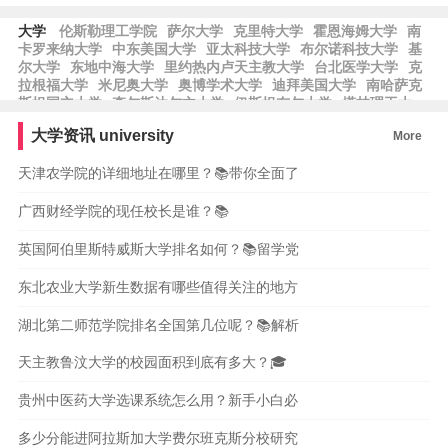
大学
伦斯勒理工学院
萨尔大学
克里特大学
霍恩海姆大学
南
卡罗来纳大学
中东美国大学
亚太科技大学
布尔诺科技大学
基
尔大学
东地中海大学
里约热内卢天主教大学
台北医学大学
克
拉根福大学
米尼奥大学
奥博学术大学
迪拜美国大学
南哈萨克
斯坦国立大学
查尔斯达尔文大学
伊斯坦布尔大学
塔林理工大
学
阿尔卡拉大学
巴勒莫大学
南佛罗里达大学
特罗姆瑟大学
大学资讯
university
More
挪威北极大学
扎耶德大学
波士顿学院
长庚大学
远东联邦大
学
仁荷大学
天津农学院的详细地址在哪里？📚带你全面了
广西财经学院的现任校长是谁？📚
英国阿伯里斯特威斯大学排名如何？📚留学党
东北农业大学新生数据有哪些值得关注的地方
湖北第二师范学院排名全国第几位呢？📚解析
天主教鲁汶大学的校园面积到底有多大？🎓
贵州中医药大学选课系统怎么用？新手小白必
多少分能进阿拉斯加大学费尔班克斯分校研究