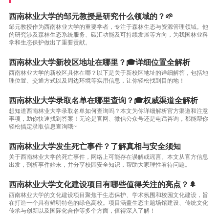
西南林业大学的邹元教授是研究什么领域的？🌱
邹元教授作为西南林业大学的重要学者，专注于森林生态与资源管理领域。他
的研究涉及森林生态系统服务、碳汇功能及可持续发展等方向，为我国林业科
学和生态保护做出了重要贡献。
西南林业大学新校区地址在哪里？🎓详细位置全解析
西南林业大学的新校区具体在哪？以下是关于新校区地址的详细解答，包括地
理位置、交通方式以及周边环境等实用信息，让你轻松找到目的地！
西南林业大学录取名单在哪里查询？🎓权威渠道全解析
想知道西南林业大学录取名单如何查询吗？本文为你详细解析官方渠道和注意
事项，助你快速找到答案！无论是官网、微信公众号还是电话咨询，都能帮你
轻松搞定录取信息查询哦~
西南林业大学发生死亡事件？了解真相与安全须知
关于西南林业大学的死亡事件，网络上可能存在误解或谣言。本文从官方信息
出发，剖析事件始末，并分享校园安全知识，帮助大家理性看待问题。
西南林业大学文化建设项目有哪些值得关注的亮点？🌲
西南林业大学的文化建设项目聚焦于生态保护、学术氛围和校园文化建设，旨
在打造一个具有鲜明特色的绿色高校。项目涵盖生态主题场馆建设、传统文化
传承与创新以及国际化合作等多个方面，值得深入了解！