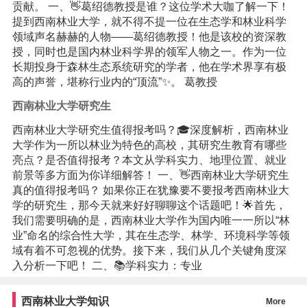
贡献。 一、👋葛绍德教授是谁？这位学术大咖了解一下！
提到西南林业大学，就不得不提一位在生态学和林业科学
领域声名赫赫的人物——葛绍德教授！他是该校的资深教
授，同时也是国内林业科学界的领军人物之一。作为一位
长期投身于森林生态系统研究的学者，他在学术界享有极
高的声誉，堪称行业内的“顶流”✨。 葛教授
西南林业大学研究生
西南林业大学研究生值得报考吗？🎓深度解析，西南林业
大学作为一所以林业为特色的高校，其研究生教育有哪些
亮点？是否值得报考？本文从学科实力、地理位置、就业
前景等多方面为你详细解答！ 一、👋西南林业大学研究生
真的值得报考吗？ 如果你正在犹豫要不要报考西南林业大
学的研究生，那今天就来好好聊聊这个话题吧！🌟首先，
我们需要明确的是，西南林业大学作为国内唯一一所以“林
业”命名的综合性大学，其在生态学、林学、环境科学等领
域有着不可忽视的优势。接下来，我们从几个关键角度深
入分析一下吧！ 二、📚学科实力：专业
西南林业大学知识
More