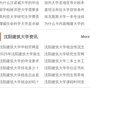
何？培训机会真那么
师靠谱吗？一文解读
为什么汉诺威大学的毕业
加州大学圣地亚哥分校本
率备受关注？🎓真相
科专业有哪些？一文
留学柏林洪堡大学需要多
庞培法布拉大学宿舍条件
少费用？💰全面解析
如何？留学生的真实
美利坚大学研究生学费贵
埃克塞斯大学一本专业排
不贵？一文帮你算明
名多少分？📚揭秘真
挪威生命科学大学是水硕
为什么卡内基梅隆大学的
吗？揭秘这所北欧顶
MISM项目如此受
沈阳建筑大学资讯
More
沈阳建筑大学学校官网是
沈阳建筑大学就业情况怎
哪个？如何快速找到相关
样？🎓未来发展的关键信
2025年沈阳建筑大学新生
沈阳建筑大学研究生官网
信息？
息
开学时间是哪天？⏰
怎么找不到？🤔
沈阳建筑大学的毕业要求
沈阳建筑大学二本土木工
是什么？🎓学分、论文、
程好就业吗？🔥
沈阳建筑大学排名多少？
沈阳建筑大学学位证书长
实习全解析
🎓权威解析来了！
什么样？🎓权威解读
沈阳建筑大学校友总会是
沈阳建筑大学招生简章有
干嘛的？🤔
哪些重点内容？🎓
沈阳建筑大学就业好吗？
沈阳建筑大学课程时间安
🎓学长带你揭秘真相！
排是怎样的？📚学习攻略
来了！