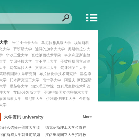
大学
米兰比卡卡大学
马尼拉雅典耀大学
埃迪斯科
文大学
萨班斯大学
迪拜的加拿大大学
奥斯特拉尔大
学
华沙工业大学
瓦拉纳西技术学院
科米利亚斯主教
大学
艾因科技大学
大不里士大学
圣彼得堡国立政治
大学
乌尔库拉大学
文莱理工大学
匈牙利罗兰大学
莫斯科国际关系研究所
布拉格化学技术研究所
塞格德
大学
托木斯克理工大学
南十字大学
阿道夫·伊瓦涅斯
大学
尼赫鲁大学
泗水理工学院
舒利尼生物技术和管
理大学
艾因·沙姆斯大学
圣彼得堡国立信息技术大学
泰国法政大学
威尼斯大学
伊利诺伊理工大学
金斯顿
大学
大学资讯
university
More
为什么选择开普敦大学读
德克萨斯理工大学位置在
硕士？🌍留学优势全
哪？📚美国德州的宝
阿伯斯威大学就业前景如
罗萨里奥国立大学招聘教