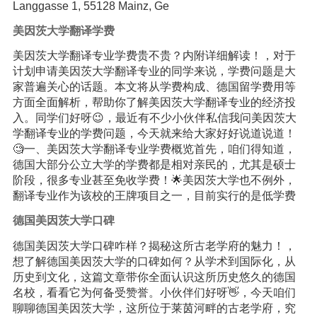
Langgasse 1, 55128 Mainz, Ge
美因茨大学翻译学费
美因茨大学翻译专业学费贵不贵？内附详细解读！，对于
计划申请美因茨大学翻译专业的同学来说，学费问题是大
家普遍关心的话题。本文将从学费构成、德国留学费用等
方面全面解析，帮助你了解美因茨大学翻译专业的经济投
入。同学们好呀😉，最近有不少小伙伴私信我问美因茨大
学翻译专业的学费问题，今天就来给大家好好说道说道！
🧐一、美因茨大学翻译专业学费概览首先，咱们得知道，
德国大部分公立大学的学费都是相对亲民的，尤其是硕士
阶段，很多专业甚至免收学费！🌟美因茨大学也不例外，
翻译专业作为该校的王牌项目之一，目前实行的是低学费
德国美因茨大学口碑
德国美因茨大学口碑咋样？揭秘这所古老学府的魅力！，
想了解德国美因茨大学的口碑如何？从学术到国际化，从
历史到文化，这篇文章带你全面认识这所历史悠久的德国
名校，看看它为何备受赞誉。小伙伴们好呀👋，今天咱们
聊聊德国美因茨大学，这所位于莱茵河畔的古老学府，究