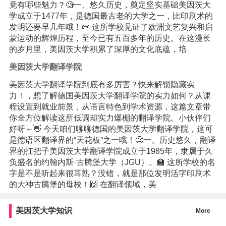
竟有哪些魅力？🧐一、悠久历史，奠定坚实基础美因茨大
学成立于1477年，是德国最古老的大学之一，比印刷术的
发明还要早几年哦！📜 这所学校见证了欧洲文艺复兴和启
蒙运动的辉煌历程，至今已有五百多年的历史。在这漫长
的岁月里，美因茨大学积累了深厚的文化底蕴，培
美因茨大学翻译学院
美因茨大学翻译学院到底有多厉害？快来解锁隐藏实
力！，想了解德国美因茨大学翻译学院的实力如何？从课
程设置到就业前景，从语言特色到学术资源，这篇文章带
你全方位解读这所低调却实力爆棚的翻译学院。小伙伴们
好呀～👋 今天咱们聊聊德国的美因茨大学翻译学院，这可
是德语区翻译界的“天花板”之一哦！🧐一、历史悠久，翻译
界的扛把子美因茨大学翻译学院成立于1985年，隶属于久
负盛名的约翰内斯·古腾堡大学（JGU）。🏫 这所学校的名
字是不是听起来很耳熟？没错，就是那位发明活字印刷术
的大神古腾堡的母校！🙌 在翻译领域，美
美因茨大学知识
More