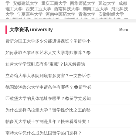
学
安徽建筑大学
重庆工商大学
西华师范大学
延边大学
成都
理工大学
西安工业大学
西南科技大学
湖南工业大学
河北科技
大学
宁夏医科大学
河南中医药大学
青海大学
安徽财经大学
贵州医科大学
浙江农林大学
北京联合大学
湖北中医药大学
广
东外语外贸大学
常州大学
中国民航大学
集美大学
山东财经大
大学资讯
university
More
学
四川师范大学
黑龙江大学
辽宁师范大学
新疆农业大学
费萨尔国王大学多少分能进讲课班？🎯留学小
如何获取巴黎科学艺术人文大学导师推荐？📚
迪肯大学学院到底有多“宝藏”？快来解锁隐
立命馆大学大学院到底有多厉害？一文告诉你
德国波鸿鲁尔大学申请条件有哪些？🎓留学必
匹兹堡大学的具体地址在哪里？📚留学党必知
为什么选择乌拉圭大学？留学性价比之王的秘
帕多瓦大学硕士学制是几年？快来看看答案！
南特大学凭什么成为法国留学热门选择？