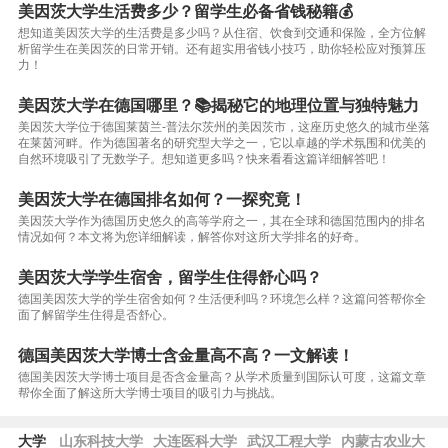
美因茨大学生活费多少？留学生必备省钱秘籍💰
想知道美因茨大学的生活费是多少吗？从住宿、饮食到交通和保险，全方位解
析留学生在美因茨的日常开销。还有超实用省钱小技巧，助你轻松应对预算压
力！
美因茨大学在德国哪里？📚揭秘它的地理位置与独特魅力
美因茨大学位于德国莱茵兰-普法尔茨州的美因茨市，这座历史悠久的城市坐落
在莱茵河畔。作为德国著名的研究型大学之一，它以卓越的学术氛围和优美的
自然环境吸引了无数学子。想知道更多吗？快来看看这篇详细解答吧！
美因茨大学在德国排名如何？一探究竟！
美因茨大学作为德国历史悠久的高等学府之一，其在全球和德国范围内的排名
情况如何？本文将为您详细解读，解答你对这所大学排名的好奇。
美因茨大学学生宿舍，留学生住得舒心吗？
德国美因茨大学的学生宿舍如何？生活便利吗？环境怎么样？这篇问答帮你全
面了解留学生住得是否舒心。
德国美因茨大学博士含金量高不高？一文解读！
德国美因茨大学博士项目是否含金量高？从学术质量到国际认可度，这篇文章
帮你全面了解这所大学博士项目的吸引力与挑战。
大学
山东科技大学
大连医科大学
武汉工程大学
内蒙古农业大