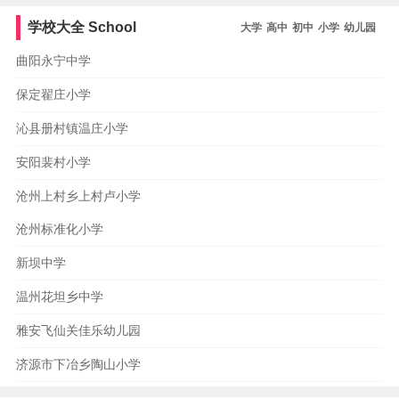
大学
马来西亚博特拉大学
阿卜杜勒阿齐兹国王大学
印度理工学
学校大全
School
大学
高中
初中
小学
幼儿园
院德里分校
巴斯大学
密歇根州立大学
名古屋大学
德克萨斯
A&M大学
日内瓦大学
北卡罗来纳大学教堂山分校
曲阳永宁中学
保定翟庄小学
沁县册村镇温庄小学
安阳裴村小学
沧州上村乡上村卢小学
沧州标准化小学
新坝中学
温州花坦乡中学
雅安飞仙关佳乐幼儿园
济源市下冶乡陶山小学