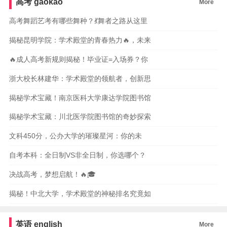
高考
gaokao
More
高考舞蹈艺考有哪些舞种？💃舞者之路从这里
揭秘昆明学院：学术殿堂的青春热力🔥，未来
🔥成人高考新规则揭秘！毕业证=入场券？你
浙大校长林建华：学术殿堂的领航者，创新思
揭秘学术宝藏！南京医科大学康达学院图书馆
揭秘学术宝藏：川北医学院图书馆的奇妙探索
文科450分，公办大学的璀璨星河：你的未
自考本科：全日制VS非全日制，你选哪个？
决战高考，梦想启航！🔥🎓
揭秘！中北大学，学术殿堂的神秘排名究竟如
英语
english
More