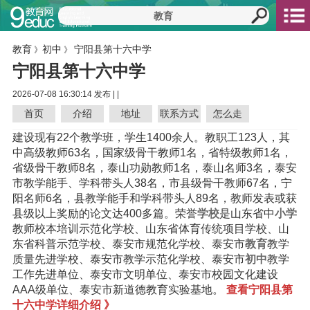
教育
初中
宁阳县第十六中学
》
》
宁阳县第十六中学
2026-07-08 16:30:14 发布 |
|
首页
介绍
地址
联系方式
怎么走
建设现有22个教学班，学生1400余人。教职工123人，其
中高级教师63名，国家级骨干教师1名，省特级教师1名，
省级骨干教师8名，泰山功勋教师1名，泰山名师3名，泰安
市教学能手、学科带头人38名，市县级骨干教师67名，宁
阳名师6名，县教学能手和学科带头人89名，教师发表或获
县级以上奖励的论文达400多篇。荣誉
学校
是山东省中
小学
教师校本培训示范化学校、山东省体育传统项目学校、山
东省科普示范学校、泰安市规范化学校、泰安市
教育
教学
质量先进学校、泰安市教学示范化学校、泰安市
初中
教学
工作先进单位、泰安市文明单位、泰安市校园文化建设
AAA级单位、泰安市新道德教育实验基地。
查看宁阳县第
十六中学详细介绍 》