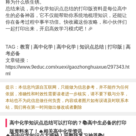
释为什么铁生锈。
总结来说，高中化学知识点总结的打印版资料是每位高中
生的必备神器，它不仅能帮助你系统地梳理知识，还能让
你在备考过程中事半功倍。快收藏这份攻略，和小伙伴们
一起打印出来，开启高效学习模式吧！🎉
TAG：
教育
|
高中化学
|
高中化学
|
知识点总结
|
打印版
|
高
考必备
文章链接：
https://www.9educ.com/xuexi/gaozhonghuaxue/297343.ht
ml
提示：本信息均源自互联网，只能做为信息参考，并不能作为任何
依据，准确性和时效性需要读者进一步核实，请不要下载与分享，
本站也不为此信息做任何负责，内容或者图片如有误请及时联系本
站，我们将在第一时间做出修改或者删除
高中化学知识点总结可以打印的？📚高中生必备的打印
版资料来了！🔥相关高中化学资讯
🔥高中化学知识点大揭秘！完整版复习神器📚!