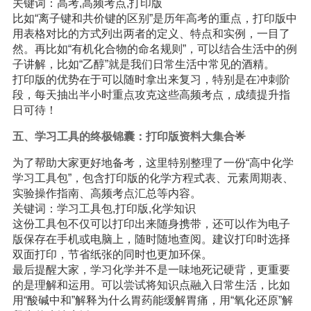
关键词：高考,高频考点,打印版
比如“离子键和共价键的区别”是历年高考的重点，打印版中
用表格对比的方式列出两者的定义、特点和实例，一目了
然。再比如“有机化合物的命名规则”，可以结合生活中的例
子讲解，比如“乙醇”就是我们日常生活中常见的酒精。
打印版的优势在于可以随时拿出来复习，特别是在冲刺阶
段，每天抽出半小时重点攻克这些高频考点，成绩提升指
日可待！
五、
学习
工具的终极锦囊：打印版资料大集合🌟
为了帮助大家更好地备考，这里特别整理了一份“高中化学
学习工具包”，包含打印版的化学方程式表、元素周期表、
实验操作指南、高频考点汇总等内容。
关键词：学习工具包,打印版,化学知识
这份工具包不仅可以打印出来随身携带，还可以作为电子
版保存在手机或电脑上，随时随地查阅。建议打印时选择
双面打印，节省纸张的同时也更加环保。
最后提醒大家，学习化学并不是一味地死记硬背，更重要
的是理解和运用。可以尝试将知识点融入日常生活，比如
用“酸碱中和”解释为什么胃药能缓解胃痛，用“氧化还原”解