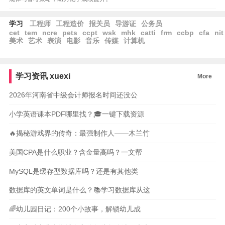
学习
工程师
工程造价
报关员
导游证
公务员
cet
tem
ncre
pets
ccpt
wsk
mhk
catti
frm
ccbp
cfa
nit
美术
艺术
表演
电影
音乐
传媒
计算机
学习资讯
xuexi
More
2026年河南省中级会计师报名时间还没公
小学英语课本PDF哪里找？🎓一键下载资源
🔥揭秘游戏界的传奇：最强制作人——木兰竹
美国CPA是什么职业？含金量高吗？一文帮
MySQL是缓存型数据库吗？还是有其他类
数据库的英文单词是什么？📚学习数据库从这
🌈幼儿园日记：200个小故事，解锁幼儿成