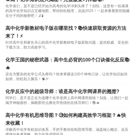
化学迷们，是不是已经开始为高考的化学冲刺头疼了？别怕，这里有一份满满
的高中化学知识点宝藏地图，帮你轻松梳理，决战2025！一起来看看那些隐藏
在分子间的秘密吧！🔬🧪
高中化学新教材电子版在哪里找？📚快速获取资源的方法
来了！⚡️
针对高中生和家长关心的高中化学新教材电子版获取问题，提供权威、安全的
下载方法，助力高效学习。
化学王国的秘密武器：高中生必背的100个口诀催化反应📚
🔥
还在为繁杂的化学公式头疼吗？快来掌握这100个神奇口诀，让化学知识如诗
如画，轻松刻入脑瓜！🧠🎉
化学反应中的超级导师：谁是高中化学网课界的翘楚?
同学们，是不是正在为选哪个化学老师上高中网课而烦恼？别急，让我们一起
揭开神秘面纱，揭晓那些点燃化学热情的在线导师们！📚🔥
高中化学有机思维导图？🧐如何构建高效学习框架？🔥快
来收藏！
详解高中化学有机知识体系，手把手教你绘制思维导图，涵盖核心概念、反应
规律与备考策略，助力化学成绩提升。