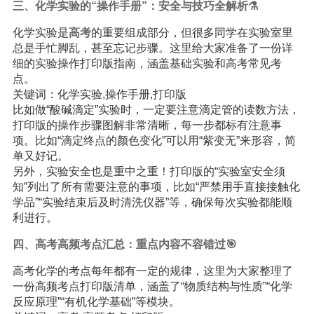
三、化学实验的“操作手册”：安全与技巧全解析⚗️
化学实验是
高考
的重要组成部分，但很多同学在实验室里
总是手忙脚乱，甚至忘记步骤。这里给大家准备了一份详
细的实验操作打印版指南，涵盖基础实验和高考常见考
点。
关键词：化学实验,操作手册,打印版
比如做“酸碱滴定”实验时，一定要注意滴定管的读数方法，
打印版的操作步骤图解非常清晰，每一步都标有注意事
项。比如“滴定终点的颜色变化”可以用“紫变无”来形容，简
单又好记。
另外，实验安全也是重中之重！打印版的“实验室安全须
知”列出了所有需要注意的事项，比如“严禁用手直接接触化
学品”“实验结束后及时清洗仪器”等，确保每次实验都能顺
利进行。
四、高考高频考点汇总：重点内容不容错过🎯
高考化学的考点每年都有一定的规律，这里为大家整理了
一份高频考点打印版清单，涵盖了“物质结构与性质”“化学
反应原理”“有机化学基础”等模块。