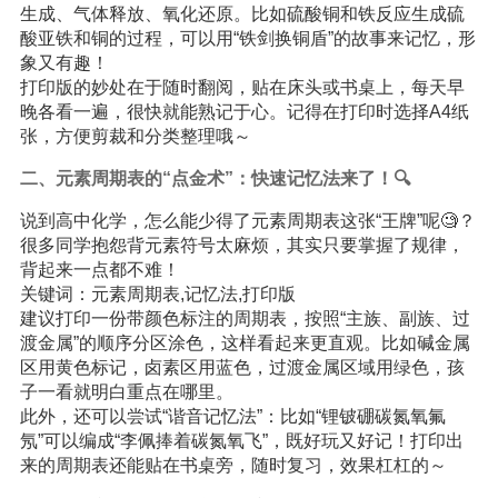
生成、气体释放、氧化还原。比如硫酸铜和铁反应生成硫
酸亚铁和铜的过程，可以用“铁剑换铜盾”的故事来记忆，形
象又有趣！
打印版的妙处在于随时翻阅，贴在床头或书桌上，每天早
晚各看一遍，很快就能熟记于心。记得在打印时选择A4纸
张，方便剪裁和分类整理哦～
二、元素周期表的“点金术”：快速记忆法来了！🔍
说到高中化学，怎么能少得了元素周期表这张“王牌”呢🧐？
很多同学抱怨背元素符号太麻烦，其实只要掌握了规律，
背起来一点都不难！
关键词：元素周期表,记忆法,打印版
建议打印一份带颜色标注的周期表，按照“主族、副族、过
渡金属”的顺序分区涂色，这样看起来更直观。比如碱金属
区用黄色标记，卤素区用蓝色，过渡金属区域用绿色，孩
子一看就明白重点在哪里。
此外，还可以尝试“谐音记忆法”：比如“锂铍硼碳氮氧氟
氖”可以编成“李佩捧着碳氮氧飞”，既好玩又好记！打印出
来的周期表还能贴在书桌旁，随时复习，效果杠杠的～