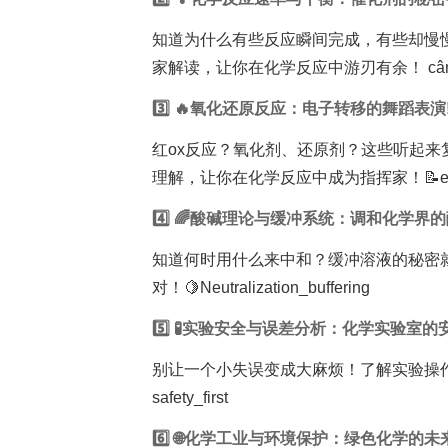
知道为什么有些反应瞬间完成，有些却慢
家解读，让你在化学反应中游刃有余！ cân_b
3️⃣ 🔥氧化还原反应：电子转移的舞蹈表演
红ox反应？氧化剂、还原剂？这些听起
理解，让你在化学反应中成为指挥家！📝electro
4️⃣ 🌈酸碱理论与缓冲系统：调和化学界的
知道何时用什么来中和？缓冲溶液的秘密
对！🍋Neutralization_buffering
5️⃣ 🧪实验安全与误差分析：化学实验室的
别让一个小失误变成大麻烦！了解实验操作
safety_first
6️⃣ 🌐化学工业与环境保护：绿色化学的未