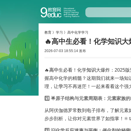
教育
》
学习
》
高中化学学习
🔥高中生必看！化学知识大爆
2026-07-03 18:55:14 发布
🔥
高中
生必看！化学
知识
大爆炸：2025
握高中化学的精髓？这期我们就来一场知
理，让
学习
不再迷茫！一起来看看这个强大
1️⃣ 🌟原子结构与元素周期表：元素家族的
从阿伏伽德罗常数到电子排布，了解元素
步步剖析，让你对元素世界了如指掌！⚛️ tabela
2️⃣ 💡化学反应速率与平衡：催化剂的秘密