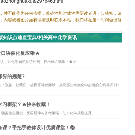
aozhonghuaxue/297646.html
，并不能作为任何依据，准确性和时效性需要读者进一步核实，请
，内容或者图片如有误请及时联系本站，我们将在第一时间做出修
5版知识点速查宝典!相关高中化学资讯
口诀催化反应📚🔥
诀，让化学知识如诗如画，轻松刻入脑瓜！🧠🎉
课界的翘楚?
恼？别急，让我们一起揭开神秘面纱，揭晓那些点燃化学热情的在线导师们！
学习框架？🔥快来收藏！
，涵盖核心概念、反应规律与备考策略，助力化学成绩提升。
备课？手把手教你设计优质课堂！📚