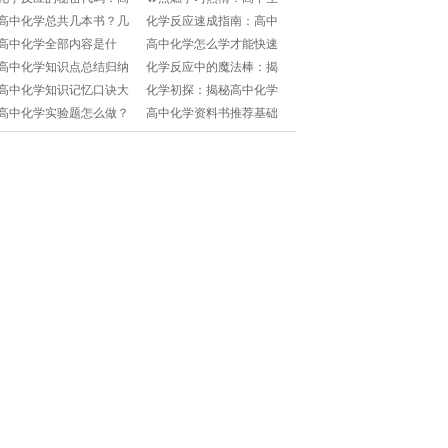
中生必看！🔥精准配平化
必看！化学方程式宝典📚
高中化学总共几本书？几
化学反应速成指南：高中
学方程式的魔法教程!
推荐大揭秘!
本必修？📚高中生必看！
化学成绩飞跃的秘密武器!
高中化学全部内容是什
高中化学怎么学才能快速
🧐
么？🧐如何快速掌握核心
提高？高三党必看，逆袭
高中化学知识点总结归纳
化学反应中的魔法棒：揭
知识点？🔥
就靠它！📚💨
精华版图片？🧐如何快速
秘高中化学核心素养炼金
高中化学知识记忆口诀大
化学初探：揭秘高中化学
抓住重点？🔥
术💎📚
全？🤔如何快速记住那些
必修一知识宝典💎📚
高中化学实验题怎么做？
高中化学资料书推荐基础
复杂的化学公式？🔥快来
🧐学霸都在用的解题技巧
知识🧐高中生必备工具书
收藏吧！
来了！🚀
有哪些？快来收藏！📚