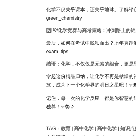
化学不仅关乎课本，还关乎地球。了解绿
green_chemistry
7️⃣ 💡化学竞赛与
高考
策略：冲刺路上的锦
最后，如何在考试中脱颖而出？历年真题
exam_tips
结语：化学，不仅仅是元素的组合，更是思
拿起这份精品归纳，让化学不再是枯燥的
旅，成为下一个化学界的明日之星吧！✨
记住，每一次的化学反应，都是你智慧的
独尊！✨📚🔬
TAG：
教育
|
高中化学
|
高中化学
|
知识点