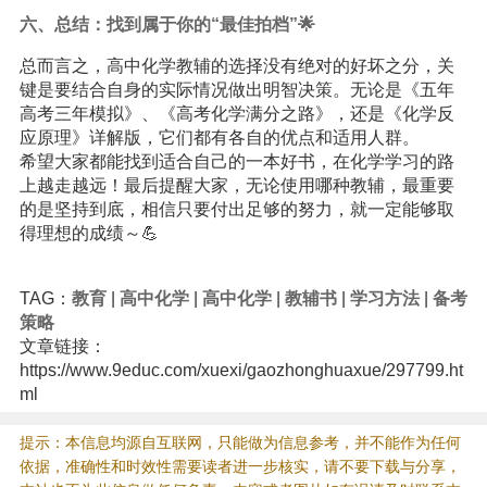
六、总结：找到属于你的“最佳拍档”🌟
总而言之，高中化学教辅的选择没有绝对的好坏之分，关
键是要结合自身的实际情况做出明智决策。无论是《五年
高考三年模拟》、《高考化学满分之路》，还是《化学反
应原理》详解版，它们都有各自的优点和适用人群。
希望大家都能找到适合自己的一本好书，在化学学习的路
上越走越远！最后提醒大家，无论使用哪种教辅，最重要
的是坚持到底，相信只要付出足够的努力，就一定能够取
得理想的成绩～💪
TAG：
教育
|
高中化学
|
高中化学
|
教辅书
|
学习方法
|
备考
策略
文章链接：
https://www.9educ.com/xuexi/gaozhonghuaxue/297799.ht
ml
提示：本信息均源自互联网，只能做为信息参考，并不能作为任何
依据，准确性和时效性需要读者进一步核实，请不要下载与分享，