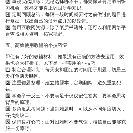
3️⃣ 重视实战演练：无论选择哪本书，都要保证有足够的练
习机会，这样才能真正巩固所学知识。
4️⃣ 定期回顾总结：每隔一段时间就要对之前做过的题目进
行复盘，找出自己的薄弱点并加以改进。
5️⃣ 善用互联网资源：除了纸质书籍外，还可以利用网络平
台查找相关资料，拓宽视野。
五、高效使用教辅的小技巧💡
即使有了好的教辅材料，如果没有正确的方法去运用，效
果也会大打折扣。以下是一些实用的小技巧：
1️⃣ 制定合理计划：每天安排固定的时间用于刷题，切忌三
天打鱼两天晒网。
2️⃣ 注重错题整理：建立错题本，定期翻阅，避免重复犯
错。
3️⃣ 学会举一反三：不要满足于仅仅记住答案，要学会思考
背后的原理。
4️⃣ 多角度思考问题：遇到难题时，可以从不同角度切入，
寻找突破口。
5️⃣ 保持良好心态：面对困难时不要气馁，相信自己能够克
服一切障碍。