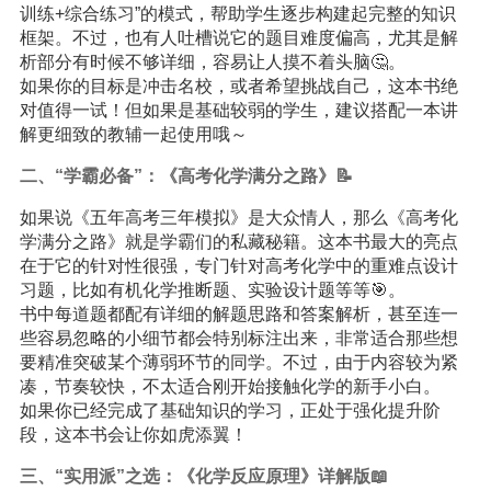
训练+综合练习”的模式，帮助学生逐步构建起完整的知识
框架。不过，也有人吐槽说它的题目难度偏高，尤其是解
析部分有时候不够详细，容易让人摸不着头脑🤔。
如果你的目标是冲击名校，或者希望挑战自己，这本书绝
对值得一试！但如果是基础较弱的学生，建议搭配一本讲
解更细致的教辅一起使用哦～
二、“学霸必备”：《高考化学满分之路》📝
如果说《五年高考三年模拟》是大众情人，那么《高考化
学满分之路》就是学霸们的私藏秘籍。这本书最大的亮点
在于它的针对性很强，专门针对高考化学中的重难点设计
习题，比如有机化学推断题、实验设计题等等🎯。
书中每道题都配有详细的解题思路和答案解析，甚至连一
些容易忽略的小细节都会特别标注出来，非常适合那些想
要精准突破某个薄弱环节的同学。不过，由于内容较为紧
凑，节奏较快，不太适合刚开始接触化学的新手小白。
如果你已经完成了基础知识的学习，正处于强化提升阶
段，这本书会让你如虎添翼！
三、“实用派”之选：《化学反应原理》详解版📖