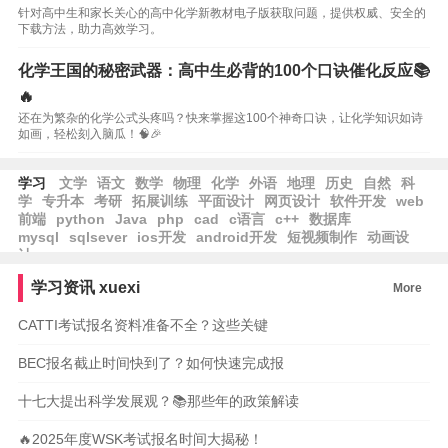
针对高中生和家长关心的高中化学新教材电子版获取问题，提供权威、安全的
下载方法，助力高效学习。
化学王国的秘密武器：高中生必背的100个口诀催化反应📚
🔥
还在为繁杂的化学公式头疼吗？快来掌握这100个神奇口诀，让化学知识如诗
如画，轻松刻入脑瓜！🧠🎉
学习
文学
语文
数学
物理
化学
外语
地理
历史
自然
科
学
专升本
考研
拓展训练
平面设计
网页设计
软件开发
web
前端
python
Java
php
cad
c语言
c++
数据库
mysql
sqlsever
ios开发
android开发
短视频制作
动画设
计
学习资讯
xuexi
More
CATTI考试报名资料准备不全？这些关键
BEC报名截止时间快到了？如何快速完成报
十七大提出科学发展观？📚那些年的政策解读
🔥2025年度WSK考试报名时间大揭秘！