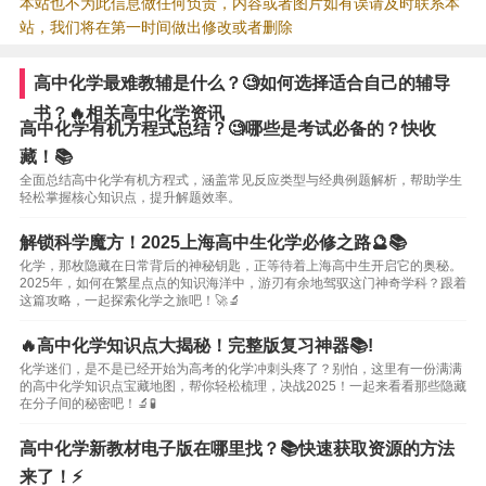
本站也不为此信息做任何负责，内容或者图片如有误请及时联系本
站，我们将在第一时间做出修改或者删除
高中化学最难教辅是什么？🧐如何选择适合自己的辅导
书？🔥相关高中化学资讯
高中化学有机方程式总结？🧐哪些是考试必备的？快收
藏！📚
全面总结高中化学有机方程式，涵盖常见反应类型与经典例题解析，帮助学生
轻松掌握核心知识点，提升解题效率。
解锁科学魔方！2025上海高中生化学必修之路🔮📚
化学，那枚隐藏在日常背后的神秘钥匙，正等待着上海高中生开启它的奥秘。
2025年，如何在繁星点点的知识海洋中，游刃有余地驾驭这门神奇学科？跟着
这篇攻略，一起探索化学之旅吧！🚀🔬
🔥高中化学知识点大揭秘！完整版复习神器📚!
化学迷们，是不是已经开始为高考的化学冲刺头疼了？别怕，这里有一份满满
的高中化学知识点宝藏地图，帮你轻松梳理，决战2025！一起来看看那些隐藏
在分子间的秘密吧！🔬🧪
高中化学新教材电子版在哪里找？📚快速获取资源的方法
来了！⚡️