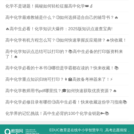
化学不是谜题！揭秘如何轻松征服高中化学👑🔬
高中化学最难教辅是什么？🧐如何选择适合自己的辅导书？🔥
🔥高中生必看！化学知识大爆炸：2025版知识点速查宝典!
高中化学有机方程怎么写？🧐如何快速掌握反应规律？🔥快收藏！
高中化学知识点总结可以打印的？📚高中生必备的打印版资料来
了！🔥
高中化学必看的十本书🧐哪些是学霸都在读的？快来收藏！📚
高中化学重点知识归纳可打印？👩‍🏫高效备考神器来了！⚡️
高中化学教师用书pdf哪里找？🎓如何快速获取优质资源？🔥
高中化学必修目录有哪些🧐高中生必看！快来收藏这份学习指南📚
化学界的记忆挑战！高中生必背的100个化学金钥匙🔑📚
EDUC教育是在线
中小学智慧学习
,
高考志愿填报
,