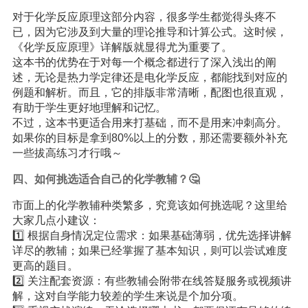
对于化学反应原理这部分内容，很多学生都觉得头疼不
已，因为它涉及到大量的理论推导和计算公式。这时候，
《化学反应原理》详解版就显得尤为重要了。
这本书的优势在于对每一个概念都进行了深入浅出的阐
述，无论是热力学定律还是电化学反应，都能找到对应的
例题和解析。而且，它的排版非常清晰，配图也很直观，
有助于学生更好地理解和记忆。
不过，这本书更适合用来打基础，而不是用来冲刺高分。
如果你的目标是拿到80%以上的分数，那还需要额外补充
一些拔高练习才行哦～
四、如何挑选适合自己的化学教辅？🤔
市面上的化学教辅种类繁多，究竟该如何挑选呢？这里给
大家几点小建议：
1️⃣ 根据自身情况定位需求：如果基础薄弱，优先选择讲解
详尽的教辅；如果已经掌握了基本知识，则可以尝试难度
更高的题目。
2️⃣ 关注配套资源：有些教辅会附带在线答疑服务或视频讲
解，这对自学能力较差的学生来说是个加分项。