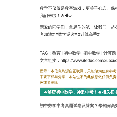
数学不仅仅是数字游戏，更关乎心态。保
我们来啦！💪🧠🎉
亲爱的同学们，拿起你的笔，让我们一起在
考加油# #数学逆袭# #计算高手#
TAG：
教育
|
初中数学
|
初中数学
|
计算题
文章链接：https://www.9educ.com/xuexi/c
提示：本信息均源自互联网，只能做为信息参考
不要下载与分享，本站也不为此信息做任何负责
改或者删除
🔥解密初中数学，冲刺中考！🔥相关初
初中数学中考真题试卷及答案？📚如何高