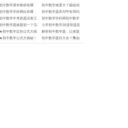
初中数学课本教材有哪
初中数学难度大？😱如何
些？📚如何选对适合自己
突破难点？这些建议一定
初中数学学科网站有哪
初中数学题库APP有用吗
的教材？🔥
要看！📚
些？📚学习资源一站搞
🧐快速提升成绩的秘密武
初中数学中考真题试卷江
初中数学学科网初中数学
定！✨
器在这里！📚
西？🤔哪里可以找到高质
学科网？📚如何找到优质
初中数学题难题初一？🤔
小学初中数学38道母题是
量资源？快来收藏这份备
资源？✨
如何攻克初一数学难关？
什么？🤔小学到初中的核
🔥初中数学定则公式大揭
解密初中数学题，让难题
考攻略！📚
快来抄作业！📚
心秘密都在这里！🧐
秘！解开学习密码的关
不再是谜团！🧩
🔥初中数学公式大揭秘！
初中数学题目大全？📚如
键！🔑
解开学习难题的关键锁匙
何高效刷题提升成绩？🔥
🔑
快来收藏这份刷题秘籍！