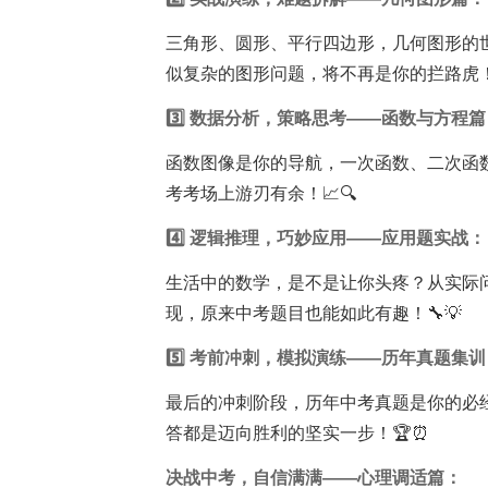
三角形、圆形、平行四边形，几何图形的
似复杂的图形问题，将不再是你的拦路虎！📐
3️⃣ 数据分析，策略思考——函数与方程篇
函数图像是你的导航，一次函数、二次函
考考场上游刃有余！📈🔍
4️⃣ 逻辑推理，巧妙应用——应用题实战：
生活中的数学，是不是让你头疼？从实际
现，原来中考题目也能如此有趣！🔧💡
5️⃣ 考前冲刺，模拟演练——历年真题集训
最后的冲刺阶段，历年中考真题是你的必
答都是迈向胜利的坚实一步！🏆⏰
决战中考，自信满满——心理调适篇：