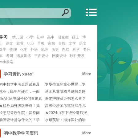
学习
幼儿园
小学
初中
高中
研究生
硕士
博
士
论文
就业
职业
早教
家教
奥数
文学
语文
数学
物理
化学
外语
地理
历史
自然
科学
专升
本
考研
拓展训练
平面设计
网页设计
软件开发
web前端
学习资讯
xuexi
More
初中数学中考真题试卷及
罗曼蒂克的童心世界：罗
答案？📚如何高效利
门幼儿园探秘👶🎨!
就业：民生的硬币，一面
基金从业资格考试报名网
是稳定，一面是梦想
在哪里？小白如何快
TEM4证书编号如何查询真
养老护理员证书怎么查？
伪？大学英语专
官网入口在哪？新手
🔥税务局升级版来袭！揭
高级经济师考试到底考几
秘自然人电子税务局
科？一次搞定备考规
🎶悉尼音乐学院：音符间
🔥2024山东中级经济师报
的艺术之旅🔍，梦想
考新规则大揭秘
动画设计是做什么的？学
水母英语：海洋深处的语
动画设计能从事哪些
言艺术|Morph
初中数学学习资讯
More