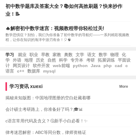
初中数学题库及答案大全？📚如何高效刷题？快来抄作
业！📝
🔥解密初中数学迷宫：视频教程带你轻松过关!
数学恐惧症？别怕，我们为你准备了初中数学的导航灯——一系列精彩视频教
程，让你在知识的海洋中游刃有余！🎈🧠
学习
就业
职业
早教
家教
奥数
文学
语文
数学
物理
化
学
外语
地理
历史
自然
科学
专升本
考研
拓展训练
平面设
计
网页设计
软件开发
web前端
python
Java
php
cad
c
语言
c++
数据库
mysql
学习资讯
xuexi
More
揭秘未知版图：中国地理图册的空白处藏着哪
会计硕士考研路上，你准备好了吗？🎓📊
c语言常用代码及含义？🤔新手小白必看！✨
律考迷思解密：ABC等同分数，律师资格证