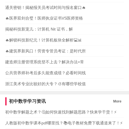
通关密钥！揭秘报关员考试时间与报名窗口🔥
🔥医界双剑合璧！医师执业证书VS医师资格
揭秘科技新宠儿：计算机 Nit 证书，解
🔥解锁科技新纪元！计算机板块全解析💻📊
🔥建筑界新风口！劳资专管员考证：是时代所
建造师注册管理系统登不上去？解决办法+常
公共营养师补考后多久能查成绩？必看时间线
浙江美术专业比较好的大专？🎨有哪些学校值
初中数学学习资讯
More
初中数学解题之术？🤔如何快速找到解题思路？快来学干货！⚡️
人教版初中数学课本pdf哪里找？📚电子教材免费下载通道来了！⚡️