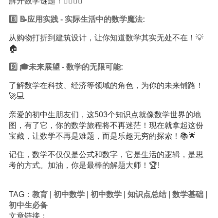
解开数学谜题！🕵️‍♂️🕵️‍♀️
8️⃣ 📝应用实践 - 实际生活中的数学魔法:
从购物打折到建筑设计，让你知道数学其实无处不在！💡
🏠
9️⃣ 🎓未来展望 - 数学的无限可能:
了解数学在科技、经济等领域的角色，为你的未来铺路！
🚀💻
亲爱的初中生朋友们，这503个知识点就像数学世界的地
图，有了它，你的数学旅程将不再迷茫！现在就拿起这份
宝藏，让数学不再是难题，而是乐趣无穷的探索！📚🌟
记住，数学不仅仅是公式和数字，它是生活的逻辑，是思
考的方式。加油，你是最棒的解题大师！🏆!
TAG：
教育
|
初中数学
|
初中数学
|
知识点总结
|
数学基础
|
初中生必备
文章链接：