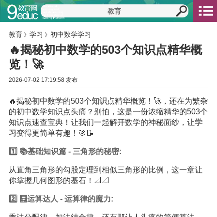
教育
学习
初中数学学习
》
》
🔥揭秘初中数学的503个知识点精华概
览！🚀
2026-07-02 17:19:58 发布
🔥揭秘
初中
数学的503个
知识
点精华概览！🚀，还在为繁杂
的初中数学知识点头痛？别怕，这是一份浓缩精华的503个
知识点速查宝典！让我们一起解开数学的神秘面纱，让
学
习
变得更简单有趣！🎯📝
1️⃣ 📚基础知识篇 - 三角形的秘密:
从直角三角形的勾股定理到相似三角形的比例，这一章让
你掌握几何图形的基石！📐📐
2️⃣ 🧮运算达人 - 运算律的魔力: