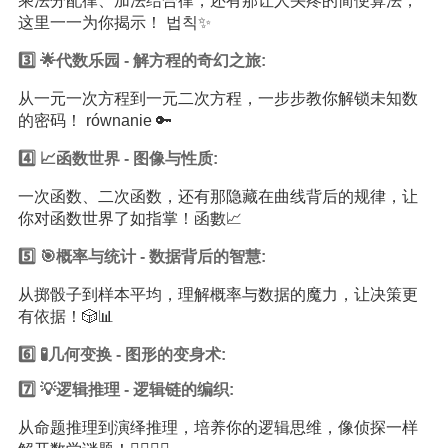
乘法分配律、加法结合律，还有那让人头疼的简便算法，
这里一一为你揭示！ 법칙✨
3️⃣ 🌟代数乐园 - 解方程的奇幻之旅:
从一元一次方程到一元二次方程，一步步教你解锁未知数
的密码！ równanie 🔑
4️⃣ 📈函数世界 - 图像与性质:
一次函数、二次函数，还有那隐藏在曲线背后的规律，让
你对函数世界了如指掌！函數📈
5️⃣ 🎯概率与统计 - 数据背后的智慧:
从掷骰子到样本平均，理解概率与数据的魔力，让决策更
有依据！🎲📊
6️⃣ 🧪几何变换 - 图形的变身术:
7️⃣ 💡逻辑推理 - 逻辑链的编织:
从命题推理到演绎推理，培养你的逻辑思维，像侦探一样