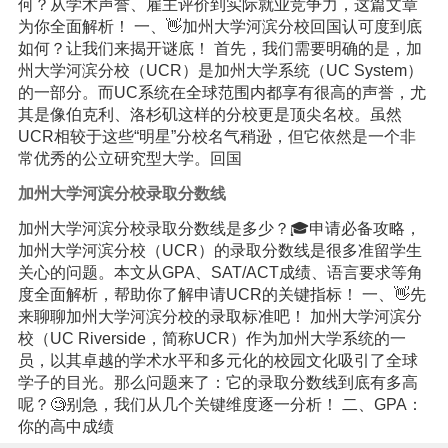
何？从学术声誉、雇主评价到实际就业竞争力，这篇文章
为你全面解析！ 一、👋加州大学河滨分校回国认可度到底
如何？让我们来揭开谜底！ 首先，我们需要明确的是，加
州大学河滨分校（UCR）是加州大学系统（UC System）
的一部分。而UC系统在全球范围内都享有很高的声誉，尤
其是像伯克利、洛杉矶这样的分校更是顶尖名校。虽然
UCR相较于这些“明星”分校名气稍逊，但它依然是一个非
常优秀的公立研究型大学。回国
加州大学河滨分校录取分数线
加州大学河滨分校录取分数线是多少？🎓申请必备攻略，
加州大学河滨分校（UCR）的录取分数线是很多准留学生
关心的问题。本文从GPA、SAT/ACT成绩、语言要求等角
度全面解析，帮助你了解申请UCR的关键指标！ 一、👋先
来聊聊加州大学河滨分校的录取标准吧！ 加州大学河滨分
校（UC Riverside，简称UCR）作为加州大学系统的一
员，以其卓越的学术水平和多元化的校园文化吸引了全球
学子的目光。那么问题来了：它的录取分数线到底有多高
呢？🧐别急，我们从几个关键维度逐一分析！ 二、GPA：
你的高中成绩