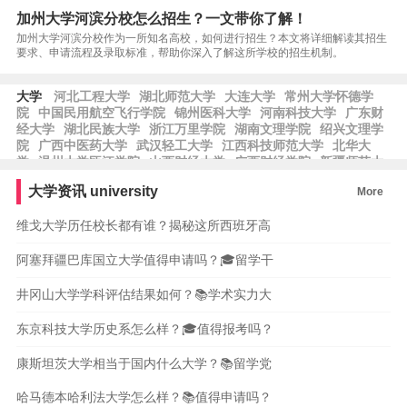
加州大学河滨分校怎么招生？一文带你了解！
加州大学河滨分校作为一所知名高校，如何进行招生？本文将详细解读其招生
要求、申请流程及录取标准，帮助你深入了解这所学校的招生机制。
大学
河北工程大学
湖北师范大学
大连大学
常州大学怀德学
院
中国民用航空飞行学院
锦州医科大学
河南科技大学
广东财
经大学
湖北民族大学
浙江万里学院
湖南文理学院
绍兴文理学
院
广西中医药大学
武汉轻工大学
江西科技师范大学
北华大
学
温州大学瓯江学院
山西财经大学
广西财经学院
新疆师范大
学
中国劳动关系学院
湖北汽车工业学院
沈阳师范大学
北京农
大学资讯
university
More
学院
西藏民族大学
湖南工程学院
中国人民警察大学
湖北第二
师范学院
上海电机学院
齐齐哈尔大学
维戈大学历任校长都有谁？揭秘这所西班牙高
阿塞拜疆巴库国立大学值得申请吗？🎓留学干
井冈山大学学科评估结果如何？📚学术实力大
东京科技大学历史系怎么样？🎓值得报考吗？
康斯坦茨大学相当于国内什么大学？📚留学党
哈马德本哈利法大学怎么样？📚值得申请吗？