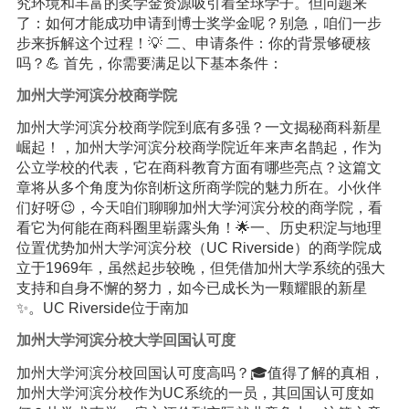
究环境和丰富的奖学金资源吸引着全球学子。但问题来
了：如何才能成功申请到博士奖学金呢？别急，咱们一步
步来拆解这个过程！💡 二、申请条件：你的背景够硬核
吗？💪 首先，你需要满足以下基本条件：
加州大学河滨分校商学院
加州大学河滨分校商学院到底有多强？一文揭秘商科新星
崛起！，加州大学河滨分校商学院近年来声名鹊起，作为
公立学校的代表，它在商科教育方面有哪些亮点？这篇文
章将从多个角度为你剖析这所商学院的魅力所在。小伙伴
们好呀😉，今天咱们聊聊加州大学河滨分校的商学院，看
看它为何能在商科圈里崭露头角！🌟一、历史积淀与地理
位置优势加州大学河滨分校（UC Riverside）的商学院成
立于1969年，虽然起步较晚，但凭借加州大学系统的强大
支持和自身不懈的努力，如今已成长为一颗耀眼的新星
✨。UC Riverside位于南加
加州大学河滨分校大学回国认可度
加州大学河滨分校回国认可度高吗？🎓值得了解的真相，
加州大学河滨分校作为UC系统的一员，其回国认可度如