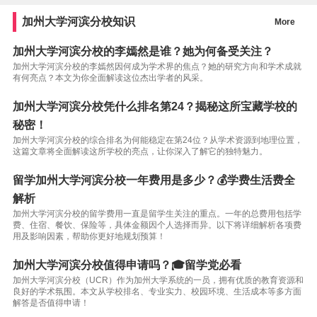
加州大学河滨分校知识
More
加州大学河滨分校的李嫣然是谁？她为何备受关注？
加州大学河滨分校的李嫣然因何成为学术界的焦点？她的研究方向和学术成就
有何亮点？本文为你全面解读这位杰出学者的风采。
加州大学河滨分校凭什么排名第24？揭秘这所宝藏学校的
秘密！
加州大学河滨分校的综合排名为何能稳定在第24位？从学术资源到地理位置，
这篇文章将全面解读这所学校的亮点，让你深入了解它的独特魅力。
留学加州大学河滨分校一年费用是多少？💰学费生活费全
解析
加州大学河滨分校的留学费用一直是留学生关注的重点。一年的总费用包括学
费、住宿、餐饮、保险等，具体金额因个人选择而异。以下将详细解析各项费
用及影响因素，帮助你更好地规划预算！
加州大学河滨分校值得申请吗？🎓留学党必看
加州大学河滨分校（UCR）作为加州大学系统的一员，拥有优质的教育资源和
良好的学术氛围。本文从学校排名、专业实力、校园环境、生活成本等多方面
解答是否值得申请！