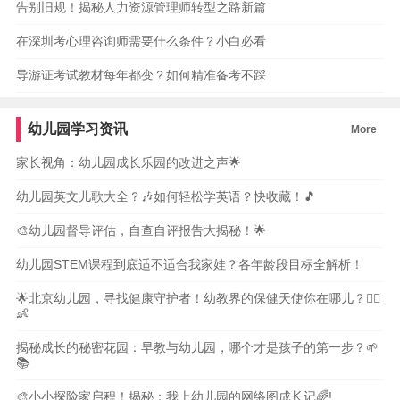
告别旧规！揭秘人力资源管理师转型之路新篇
在深圳考心理咨询师需要什么条件？小白必看
导游证考试教材每年都变？如何精准备考不踩
幼儿园学习资讯
More
家长视角：幼儿园成长乐园的改进之声🌟
幼儿园英文儿歌大全？🎶如何轻松学英语？快收藏！🎵
🎨幼儿园督导评估，自查自评报告大揭秘！🌟
幼儿园STEM课程到底适不适合我家娃？各年龄段目标全解析！
🌟北京幼儿园，寻找健康守护者！幼教界的保健天使你在哪儿？👩‍⚕️
👶
揭秘成长的秘密花园：早教与幼儿园，哪个才是孩子的第一步？🌱
📚
🎨小小探险家启程！揭秘：我上幼儿园的网络图成长记🌈!