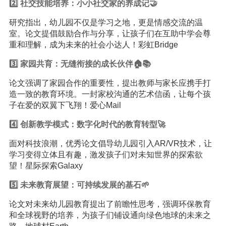
2️⃣ 社交技能培养：小小社交家的养成记🤝
研究指出，幼儿园不仅是学习之地，更是情感交流的温
室。论文提倡鼓励合作与分享，让孩子们在互助中学会尊
重和理解，成为未来的社会小达人！彩虹Bridge
3️⃣ 家园共育：无缝衔接的成长伙伴🏠📚
论文强调了家园合作的重要性，提出教师与家长应携手打
造一致的教育环境。一封家校沟通的艺术信函，让每个孩
子在爱的双翼下飞翔！爱心Mail
4️⃣ 创新教学模式：数字化时代的教育转型🚀
面对科技浪潮，优秀论文倡导幼儿园引入AR/VR技术，让
学习变得立体且有趣，激发孩子们对未知世界的探索欲
望！星际探索Galaxy
5️⃣ 未来教育展望：可持续发展的基石🌱
论文对未来幼儿园教育提出了前瞻性思考，强调环保教育
和全球视野的培养，为孩子们铺设通向绿色地球的未来之