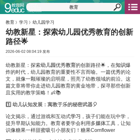
教育
学习
幼儿园学习
》
》
幼教新星：探索幼儿园优秀教育的创新
路径🌟
2026-06-02 08:04:19 发布
幼教新星：探索
幼儿园
优秀
教育
的创新路径🌟，在
知识
爆
炸的时代，幼儿园教育的重要性不言而喻。一篇优秀的论
文，就像一颗璀璨的启明星，照亮了幼教领域的前沿。这
篇文章将带你走进幼儿园教育的黄金地带，探寻那些创新
且实用的教学策略！👶📚
1️⃣ 幼儿认知发展：寓教于乐的秘密武器🎈
论文揭示，通过游戏和互动式
学习
，孩子们能在玩中学，
提升早期认知能力。教育者要学会利用多
媒体
工具，让知
识像糖果一样甜蜜吸引小朋友们！糖果Cornflower