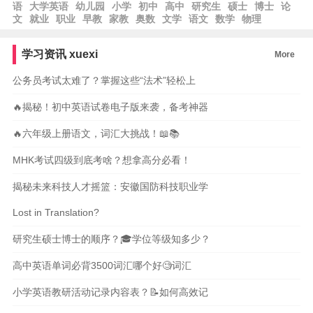
语
大学英语
幼儿园
小学
初中
高中
研究生
硕士
博士
论
文
就业
职业
早教
家教
奥数
文学
语文
数学
物理
学习资讯
xuexi
More
公务员考试太难了？掌握这些“法术”轻松上
🔥揭秘！初中英语试卷电子版来袭，备考神器
🔥六年级上册语文，词汇大挑战！📖📚
MHK考试四级到底考啥？想拿高分必看！
揭秘未来科技人才摇篮：安徽国防科技职业学
Lost in Translation?
研究生硕士博士的顺序？🎓学位等级知多少？
高中英语单词必背3500词汇哪个好🧐词汇
小学英语教研活动记录内容表？📝如何高效记