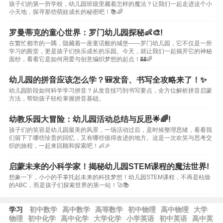
孩子们的第一所学校，幼儿园班级里藏着怎样的魔法？让我们一起走进这个小
小天地，探寻那些萌娃成长的秘密吧！📚🌈
罗曼蒂克的童心世界：罗门幼儿园探秘👶🎨!
在繁忙都市的一隅，隐藏着一座童话般的城堡——罗门幼儿园，它不仅是一所
学习的殿堂，更是孩子们快乐成长的乐园。今天，就让我们一起揭开它的神秘
面纱，看看它是如何用爱与创意编织梦想的起点！🏰🌈
幼儿园的拼音应该怎么学？🎒发音、书写全攻略来了！✨
幼儿园阶段如何科学学习拼音？从发音技巧到书写要点，全方位解析拼音启蒙
方法，帮助孩子轻松掌握拼音基础。
幼教乐园大冒险：幼儿园活动总结与反思🌟🌈!
孩子们的笑容是幼儿园最美的风景，一场活动过后，是时候整理思绪，看看我
们留下了哪些珍贵的回忆，又有哪些值得改进的地方。这是一次欢笑与思考交
织的旅程，一起来回顾和探索吧！👶🎉
启蒙未来的小科学家！揭秘幼儿园STEM课程的魔法世界!
想象一下，小小的手掌托起未来的科技梦想！幼儿园STEM课程，不再是枯燥
的ABC，而是孩子们探索世界的第一站！🚀📚
学习
初中数学
高中数学
高等数学
初中物理
高中物理
大学
物理
初中化学
高中化学
大学化学
小学英语
初中英语
高中英