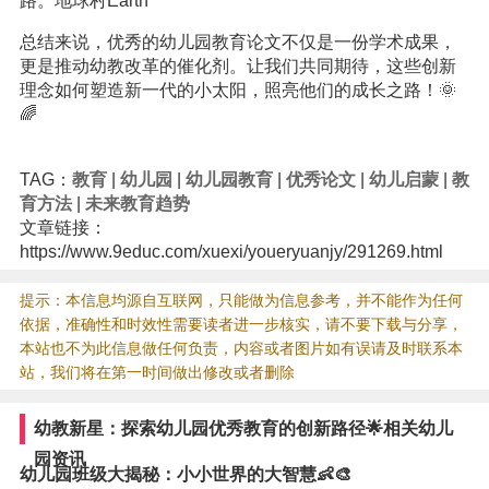
路。地球村Earth
总结来说，优秀的幼儿园教育论文不仅是一份学术成果，
更是推动幼教改革的催化剂。让我们共同期待，这些创新
理念如何塑造新一代的小太阳，照亮他们的成长之路！🌞
🌈
TAG：
教育
|
幼儿园
|
幼儿园教育
|
优秀论文
|
幼儿启蒙
|
教
育方法
|
未来教育趋势
文章链接：
https://www.9educ.com/xuexi/youeryuanjy/291269.html
提示：本信息均源自互联网，只能做为信息参考，并不能作为任何
依据，准确性和时效性需要读者进一步核实，请不要下载与分享，
本站也不为此信息做任何负责，内容或者图片如有误请及时联系本
站，我们将在第一时间做出修改或者删除
幼教新星：探索幼儿园优秀教育的创新路径🌟相关幼儿
园资讯
幼儿园班级大揭秘：小小世界的大智慧👶🎨