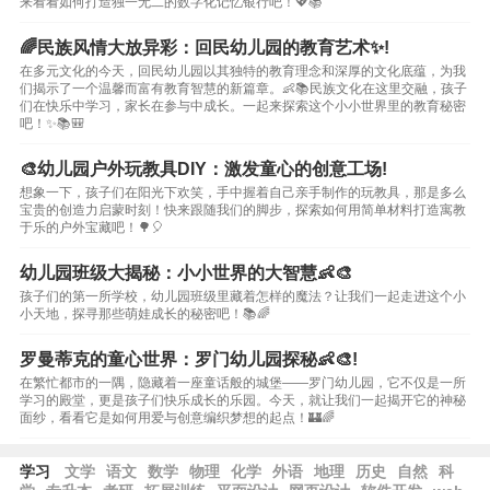
来看看如何打造独一无二的数字化记忆银行吧！💖📚
🌈民族风情大放异彩：回民幼儿园的教育艺术✨!
在多元文化的今天，回民幼儿园以其独特的教育理念和深厚的文化底蕴，为我
们揭示了一个温馨而富有教育智慧的新篇章。👶📚民族文化在这里交融，孩子
们在快乐中学习，家长在参与中成长。一起来探索这个小小世界里的教育秘密
吧！✨📚🎒
🎨幼儿园户外玩教具DIY：激发童心的创意工场!
想象一下，孩子们在阳光下欢笑，手中握着自己亲手制作的玩教具，那是多么
宝贵的创造力启蒙时刻！快来跟随我们的脚步，探索如何用简单材料打造寓教
于乐的户外宝藏吧！🌳🎈
幼儿园班级大揭秘：小小世界的大智慧👶🎨
孩子们的第一所学校，幼儿园班级里藏着怎样的魔法？让我们一起走进这个小
小天地，探寻那些萌娃成长的秘密吧！📚🌈
罗曼蒂克的童心世界：罗门幼儿园探秘👶🎨!
在繁忙都市的一隅，隐藏着一座童话般的城堡——罗门幼儿园，它不仅是一所
学习的殿堂，更是孩子们快乐成长的乐园。今天，就让我们一起揭开它的神秘
面纱，看看它是如何用爱与创意编织梦想的起点！🏰🌈
学习
文学
语文
数学
物理
化学
外语
地理
历史
自然
科