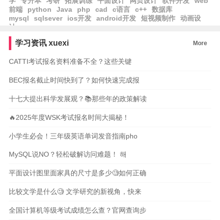
学
专升本
考研
拓展训练
平面设计
网页设计
软件开发
web
前端
python
Java
php
cad
c语言
c++
数据库
mysql
sqlsever
ios开发
android开发
短视频制作
动画设
计
学习资讯
xuexi
More
CATTI考试报名资料准备不全？这些关键
BEC报名截止时间快到了？如何快速完成报
十七大提出科学发展观？📚那些年的政策解读
🔥2025年度WSK考试报名时间大揭秘！
小学生必会！三年级英语单词发音指南pho
MySQL说NO？轻松破解访问难题！ 해
平面设计图里面家具的尺寸是多少🧐如何正确
比较文学是什么🧐 文学研究的新视角，快来
全国计算机等级考试成绩怎么查？官网查询步