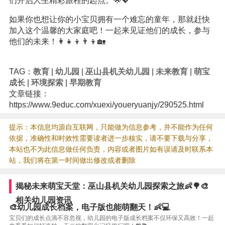
们开启人生精彩旅程的起点。🌟💖
如果你也想让你的小宝贝拥有一个难忘的童年，那就赶快
加入这个温馨的大家庭吧！一起来见证他们的成长，参与
他们的未来！👩‍👧‍👦👨‍👦🏡
TAG：
教育
|
幼儿园
|
巫山县机关幼儿园
|
未来教育
|
萌宝
成长
|
环境探索
|
早期教育
文章链接：
https://www.9educ.com/xuexi/youeryuanjy/290525.html
提示：本信息均源自互联网，只能做为信息参考，并不能作为任何
依据，准确性和时效性需要读者进一步核实，请不要下载与分享，
本站也不为此信息做任何负责，内容或者图片如有误请及时联系本
站，我们将在第一时间做出修改或者删除
揭秘未来萌宝天堂：巫山县机关幼儿园探索之旅👶🌳🎨
相关幼儿园资讯
🎨幼儿园成长档案，电子版也能萌翻天！👶💻
宝贝们的成长点滴不容忽视，幼儿园的电子版成长档案不仅环保又高效！一起