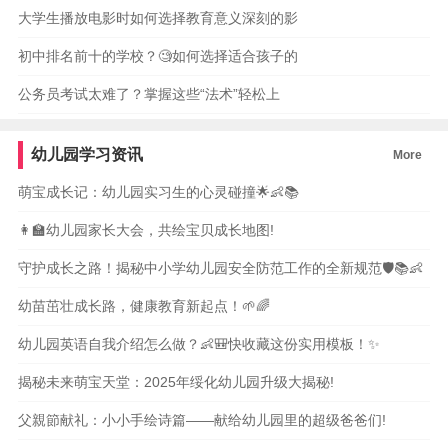
大学生播放电影时如何选择教育意义深刻的影
初中排名前十的学校？🧐如何选择适合孩子的
公务员考试太难了？掌握这些“法术”轻松上
幼儿园学习资讯
More
萌宝成长记：幼儿园实习生的心灵碰撞🌟👶📚
👩‍🏫幼儿园家长大会，共绘宝贝成长地图!
守护成长之路！揭秘中小学幼儿园安全防范工作的全新规范🛡️📚👶
幼苗茁壮成长路，健康教育新起点！🌱🌈
幼儿园英语自我介绍怎么做？👶🎒快收藏这份实用模板！✨
揭秘未来萌宝天堂：2025年绥化幼儿园升级大揭秘!
父親節献礼：小小手绘诗篇——献给幼儿园里的超级爸爸们!