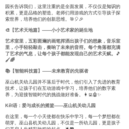
园长告诉我们，这里注重的是全面发展，不仅仅是
知识
的
积累，更是品格的塑造。老师们用游戏的方式引导孩子探
索世界，培养他们的创新思维。🎯🎈🎉
🎨【艺术天地篇】——小小艺术家的诞生地
艺术室里，五彩斑斓的画笔挥洒出孩子们的想象，音乐室
里，小手轻轻敲击，奏响了未来的音符。每个角落都充满
了艺术的气息，让每个孩子都能发现自己的艺术天赋。🎵
🖌️🌈
📚【智能科技篇】——未来教育的先驱者
巫山机关幼儿园并不落后于时代，他们引入了先进的教育
技术，让孩子们在互动游戏中学习，培养他们的数字素
养，为迎接智能时代的挑战做好准备。👩‍💻🤖✨
Kết语：爱与成长的摇篮——巫山机关幼儿园
在这里，每一个小天使都在快乐中学习，每一个梦想都在
萌芽。巫山县机关幼儿园，不仅是一所幼儿园，更是孩子