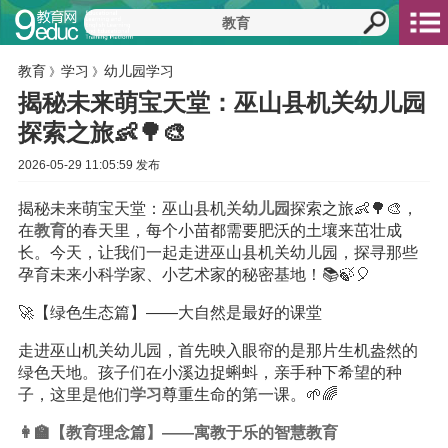
教育
学习
幼儿园学习
》
》
揭秘未来萌宝天堂：巫山县机关幼儿园
探索之旅👶🌳🎨
2026-05-29 11:05:59 发布
揭秘未来萌宝天堂：巫山县机关
幼儿园
探索之旅👶🌳🎨，
在
教育
的春天里，每个小苗都需要肥沃的土壤来茁壮成
长。今天，让我们一起走进巫山县机关幼儿园，探寻那些
孕育未来小科学家、小艺术家的秘密基地！📚🍃🎈
🚀【绿色生态篇】——大自然是最好的课堂
走进巫山机关幼儿园，首先映入眼帘的是那片生机盎然的
绿色天地。孩子们在小溪边捉蝌蚪，亲手种下希望的种
子，这里是他们
学习
尊重生命的第一课。🌱🌈
👩‍🏫【教育理念篇】——寓教于乐的智慧教育