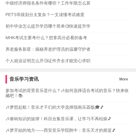
中级经济师报名条件有哪些？工作年限怎么算
PETS等级划分太复杂？一文读懂考试难度
初中毕业怎么提升学历哪个简单🧐快速提升学
MHK考试主要考什么？想拿高分必看的备考
养老服务新星：揭秘养老护理员的温馨守护者
个人就业证明怎么开🧐证件齐全才能安心求职
音乐学习资讯
More
参加考试的背景音乐是什么？🎶如何选择适合考试的音乐？快来收
藏吧！📚
🎶梦想起航！音乐才子们的大学选择指南乐器版🎓🎵
🎶奏响知识的旋律！科目合集音乐课，让学习不再枯燥🎵
🎶梦开始的地方——西安音乐学院附中：音乐天才的摇篮🎵