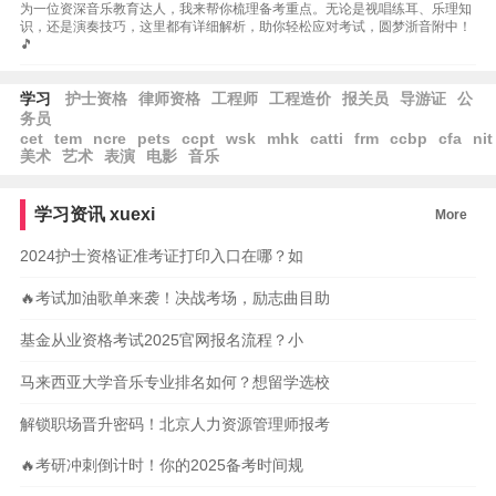
为一位资深音乐教育达人，我来帮你梳理备考重点。无论是视唱练耳、乐理知
识，还是演奏技巧，这里都有详细解析，助你轻松应对考试，圆梦浙音附中！
🎵
学习
护士资格
律师资格
工程师
工程造价
报关员
导游证
公
务员
cet
tem
ncre
pets
ccpt
wsk
mhk
catti
frm
ccbp
cfa
nit
美术
艺术
表演
电影
音乐
学习资讯
xuexi
More
2024护士资格证准考证打印入口在哪？如
🔥考试加油歌单来袭！决战考场，励志曲目助
基金从业资格考试2025官网报名流程？小
马来西亚大学音乐专业排名如何？想留学选校
解锁职场晋升密码！北京人力资源管理师报考
🔥考研冲刺倒计时！你的2025备考时间规