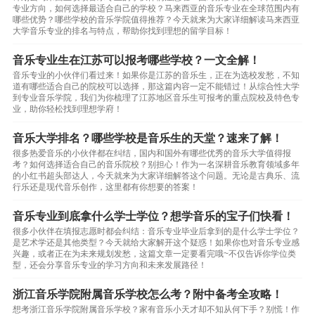
专业方向，如何选择最适合自己的学校？马来西亚的音乐专业在全球范围内有
哪些优势？哪些学校的音乐学院值得推荐？今天就来为大家详细解读马来西亚
大学音乐专业的排名与特点，帮助你找到理想的留学目标！
音乐专业生在江苏可以报考哪些学校？一文全解！
音乐专业的小伙伴们看过来！如果你是江苏的音乐生，正在为选校发愁，不知
道有哪些适合自己的院校可以选择，那这篇内容一定不能错过！从综合性大学
到专业音乐学院，我们为你梳理了江苏地区音乐生可报考的重点院校及特色专
业，助你轻松找到理想学府！
音乐大学排名？哪些学校是音乐生的天堂？速来了解！
很多热爱音乐的小伙伴都在纠结，国内和国外有哪些优秀的音乐大学值得报
考？如何选择适合自己的音乐院校？别担心！作为一名深耕音乐教育领域多年
的小红书超头部达人，今天就来为大家详细解答这个问题。无论是古典乐、流
行乐还是现代音乐创作，这里都有你想要的答案！
音乐专业到底拿什么学士学位？想学音乐的宝子们快看！
很多小伙伴在填报志愿时都会纠结：音乐专业毕业后拿到的是什么学士学位？
是艺术学还是其他类型？今天就给大家解开这个疑惑！如果你也对音乐专业感
兴趣，或者正在为未来规划发愁，这篇文章一定要看完哦~不仅告诉你学位类
型，还会分享音乐专业的学习方向和未来发展路径！
浙江音乐学院附属音乐学校怎么考？附中备考全攻略！
想考浙江音乐学院附属音乐学校？家有音乐小天才却不知从何下手？别慌！作