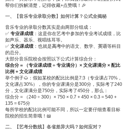
帮你们拆解清楚，记得收藏+点赞哦！🎉
一、【音乐专业录取分数】如何计算？公式全揭秘
音乐专业的录取分数其实是由两部分组成：
✅
专业课成绩
：这是你在艺考中参加的专业考试成绩，比
如声乐、器乐、视唱练耳等。
✅
文化课成绩
：也就是
高考
中的语文、数学、
英语
等科目
的总分。
大部分音乐院校会按照以下公式计算综合分：
综合分 = （专业课成绩 ÷ 专业满分）× 文化课满分 × 配比
比例 + 文化课成绩
举个例子🌰：假如某校的配比比例是7:3（专业课占70%，
文化课占30%），你的专业课满分是300分，实际考了240
分，文化课满分是750分，实际考了450分，那么：
综合分 = （240 ÷ 300）× 750 × 0.7 + 450 × 0.3 = 540 +
135 = 675分
每所学校的配比比例可能不同，所以一定要仔细查看目标
院校的招生简章哦！📖
二、【艺考分数线】各省差异大吗？如何应对？