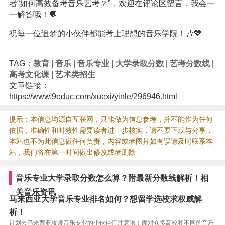
者“如何高效备考音乐艺考？”，欢迎在评论区留言，我会一
一解答哦！💬
祝每一位追梦的小伙伴都能考上理想的音乐学院！🎶💖
TAG：
教育
|
音乐
|
音乐专业
|
大学录取分数
|
艺考分数线
|
高考文化课
|
艺术类招生
文章链接：
https://www.9educ.com/xuexi/yinle/296946.html
提示：本信息均源自互联网，只能做为信息参考，并不能作为任何
依据，准确性和时效性需要读者进一步核实，请不要下载与分享，
本站也不为此信息做任何负责，内容或者图片如有误请及时联系本
站，我们将在第一时间做出修改或者删除
音乐专业大学录取分数怎么算？附最新分数线解析！相
关音乐资讯
马来西亚大学音乐专业排名如何？想留学选校求权威解
析！
计划去马来西亚攻读音乐专业的小伙伴们注意啦！面对众多高校和不同的音乐