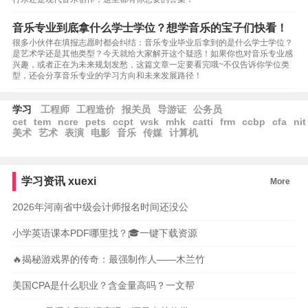
音乐专业到底拿什么学士学位？想学音乐的宝子们快看！
很多小伙伴在填报志愿时都会纠结：音乐专业毕业后拿到的是什么学士学位？
是艺术学还是其他类型？今天就给大家解开这个疑惑！如果你也对音乐专业感
兴趣，或者正在为未来规划发愁，这篇文章一定要看完哦~不仅告诉你学位类
型，还会分享音乐专业的学习方向和未来发展路径！
学习
工程师
工程造价
报关员
导游证
公务员
cet
tem
ncre
pets
ccpt
wsk
mhk
catti
frm
ccbp
cfa
nit
美术
艺术
表演
电影
音乐
传媒
计算机
学习资讯
xuexi
More
2026年河南省中级会计师报名时间还没公
小学英语课本PDF哪里找？🎓一键下载资源
🔥揭秘游戏界的传奇：最强制作人——木兰竹
美国CPA是什么职业？含金量高吗？一文帮