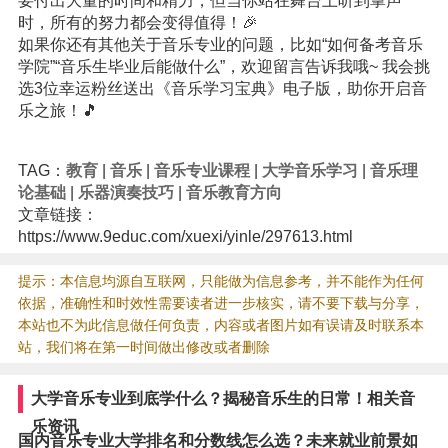
要付出大量的时间和精力，但当你站在舞台上听到掌声
时，所有的努力都会变得值得！🎉
如果你还有其他关于音乐专业的问题，比如“如何备考音乐
学院”“音乐生毕业后能做什么”，欢迎留言告诉我哦~ 我会挑
选3位幸运粉丝送出《音乐学习宝典》电子版，助你开启音
乐之旅！🎵
TAG：
教育
|
音乐
|
音乐专业课程
|
大学音乐学习
|
音乐理
论基础
|
乐器演奏技巧
|
音乐教育方向
文章链接：
https://www.9educ.com/xuexi/yinle/297613.html
提示：本信息均源自互联网，只能做为信息参考，并不能作为任何
依据，准确性和时效性需要读者进一步核实，请不要下载与分享，
本站也不为此信息做任何负责，内容或者图片如有误请及时联系本
站，我们将在第一时间做出修改或者删除
大学音乐专业到底学什么？揭秘音乐生的日常！相关音
乐资讯
国内音乐专业大学排名和分数线怎么选？未来就业前景如