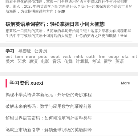
随着全球化的步伐加速，掌握一门全球通用的语言变得比以往任何时候都重
要。那么，2025年的英语学习新方向是什么？我们一起来探索这个语言世界的
航海图，为你指明前进的方向！🎯🎓
破解英语单词密码：轻松掌握日常小词大智慧!
想要说一口流利的英语，从简单的单词开始是关键！这篇文章将为你揭秘那些
生活中不可或缺的英语小词背后的大智慧，让你的英语之路更加顺畅！🎯📖
学习
导游证
公务员
cet
tem
ncre
pets
ccpt
wsk
mhk
catti
frm
ccbp
cfa
nit
美术
艺术
表演
电影
音乐
传媒
计算机
考试
留学
英语
学习资讯
xuexi
More
揭秘小学英语课本新纪元：外研版的奇妙旅程
破解未来的密码：数学与应用数学的璀璨前景
解锁世界语言密码：如何精准填写外语种类与
🚀就业市场新引擎：解锁全球职场的英语翻译