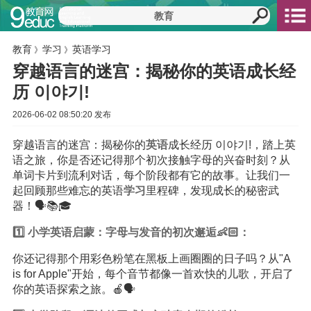
教育
学习
英语学习
》
》
穿越语言的迷宫：揭秘你的英语成长经
历 이야기!
2026-06-02 08:50:20 发布
穿越语言的迷宫：揭秘你的
英语
成长经历 이야기!，踏上英
语之旅，你是否还记得那个初次接触字母的兴奋时刻？从
单词卡片到流利对话，每个阶段都有它的故事。让我们一
起回顾那些难忘的英语
学习
里程碑，发现成长的秘密武
器！🗣️📚🎓
1️⃣
小学
英语启蒙：字母与发音的初次邂逅👶🏻：
你还记得那个用彩色粉笔在黑板上画圈圈的日子吗？从"A
is for Apple"开始，每个音节都像一首欢快的儿歌，开启了
你的英语探索之旅。🍎🗣️