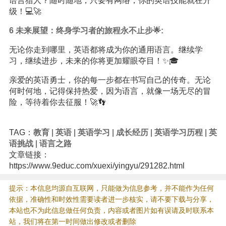
语言猎人？随时随地，只要有网络，你的英语技能就在升
级！💻🚀
6️ 未来展望：终身学习者的旅程永不止步🌟:
无论你走到哪里，英语都将成为你的通用语言。继续学
习，继续进步，未来的你将更加耀眼夺目！✨🎓
亲爱的英语勇士，你的每一步都在书写自己的传奇。无论
何时何地，记得保持热爱，因为语言，就像一场无尽的冒
险，等待着你去征服！🚀👣
TAG：
教育
|
英语
|
英语学习
|
成长经历
|
英语学习历程
|
英
语挑战
|
语言之路
文章链接：
https://www.9educ.com/xuexi/yingyu/291282.html
提示：本信息均源自互联网，只能做为信息参考，并不能作为任何
依据，准确性和时效性需要读者进一步核实，请不要下载与分享，
本站也不为此信息做任何负责，内容或者图片如有误请及时联系本
站，我们将在第一时间做出修改或者删除