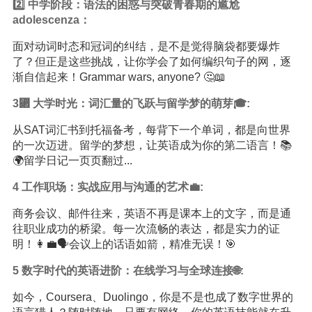
2️⃣ 中学阶段：语法的困惑与突破青春期的尴尬
adolescenza：
面对动词时态和冠词的纠结，是不是觉得脑袋都要爆炸
了？但正是这些挑战，让你学会了如何编织句子的网，逐
渐自信起来！Grammar wars, anyone? 🤔📖
3️⃂
大学
时光：词汇量的飞跃与
留学
梦的萌芽🎓:
从SAT词汇书到托福备考，每背下一个单词，都是向世界
的一次迈进。留学的梦想，让英语成为你的第二语言！📚
🌍留学日记一页页翻过...
4️ 工作职场：实战应用与沟通的艺术💼:
商务会议、邮件往来，英语不再是课本上的文字，而是通
往职业成功的桥梁。每一次流畅的表达，都是实力的证
明！👩‍💼🗣️会议上的话语如箭，精准无误！🎯
5️ 数字时代的英语进阶：在线学习与全球连接🌐:
如今，Coursera、Duolingo，你是不是也成了数字世界的