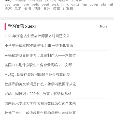
cet
tem
ncre
pets
ccpt
wsk
mhk
catti
frm
ccbp
cfa
nit
美术
艺术
表演
电影
音乐
传媒
计算机
学习资讯
xuexi
More
2026年河南省中级会计师报名时间还没公
小学英语课本PDF哪里找？🎓一键下载资源
🔥揭秘游戏界的传奇：最强制作人——木兰竹
美国CPA是什么职业？含金量高吗？一文帮
MySQL是缓存型数据库吗？还是有其他类
数据库的英文单词是什么？📚学习数据库从这
🌈幼儿园日记：200个小故事，解锁幼儿成
国内音乐专业大学排名和分数线怎么选？未来
软件开发的一般流程是怎样的🧐想知道软件开