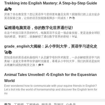
Trekking into English Mastery: A Step-by-Step Guide
🌄👣
厌倦了坐在教室里？想让英语学习变得更有趣且实用？跟随我们踏上这次徒步
英语探索之旅，让你的语言技能随着脚步一同成长！🏞️📚
💻精通电脑英语，你的数字化世界通行证!
在这个科技日新月异的时代，电脑英语不仅是一项必备技能，更是连接全球职
场的桥梁。掌握它，就像解锁了通往数字世界的密钥！🎯💻
grade_english大揭秘：从小学到大学，英语学习进化史
🚀📚
想知道你的英语成长曲线吗？从启蒙字母到学术殿堂，一步步解锁英语学习的
奥秘！这篇文章将带你穿越时光隧道，看看从小学到大学，我们的英语是如何
从稚嫩到成熟的蜕变之旅！🎓🌟
Animal Tales Unveiled! 🐴 English for the Equestrian
World
Ever wondered how to communicate with your equine friends in English?
Let s trot into the world of horsemanship and discover the English term for
ou
学习
工程师
工程造价
报关员
导游证
公务员