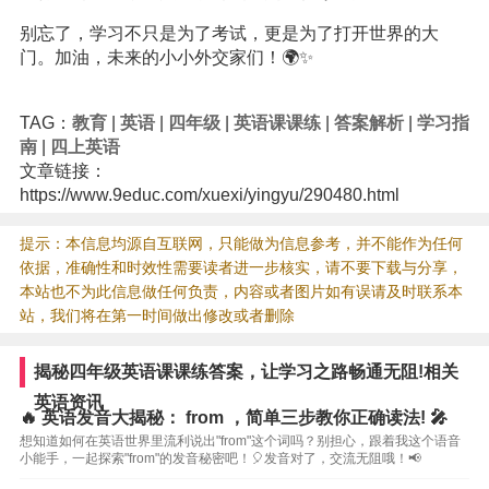
别忘了，学习不只是为了考试，更是为了打开世界的大
门。加油，未来的小小外交家们！🌍✨
TAG：
教育
|
英语
|
四年级
|
英语课课练
|
答案解析
|
学习指
南
|
四上英语
文章链接：
https://www.9educ.com/xuexi/yingyu/290480.html
提示：本信息均源自互联网，只能做为信息参考，并不能作为任何
依据，准确性和时效性需要读者进一步核实，请不要下载与分享，
本站也不为此信息做任何负责，内容或者图片如有误请及时联系本
站，我们将在第一时间做出修改或者删除
揭秘四年级英语课课练答案，让学习之路畅通无阻!相关
英语资讯
🔥 英语发音大揭秘： from ，简单三步教你正确读法! 🎤
想知道如何在英语世界里流利说出"from"这个词吗？别担心，跟着我这个语音
小能手，一起探索"from"的发音秘密吧！🎈发音对了，交流无阻哦！📢