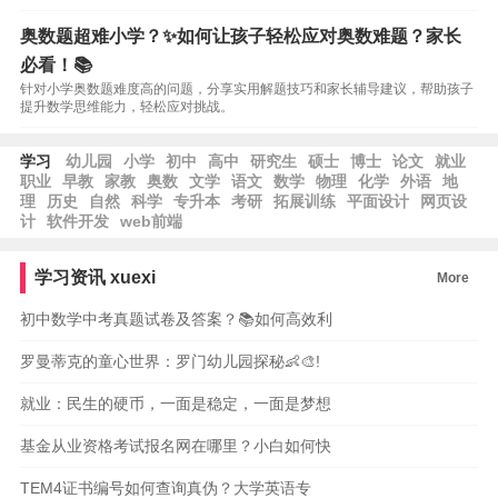
奥数题超难小学？✨如何让孩子轻松应对奥数难题？家长
必看！📚
针对小学奥数题难度高的问题，分享实用解题技巧和家长辅导建议，帮助孩子
提升数学思维能力，轻松应对挑战。
学习
幼儿园
小学
初中
高中
研究生
硕士
博士
论文
就业
职业
早教
家教
奥数
文学
语文
数学
物理
化学
外语
地
理
历史
自然
科学
专升本
考研
拓展训练
平面设计
网页设
计
软件开发
web前端
学习资讯
xuexi
More
初中数学中考真题试卷及答案？📚如何高效利
罗曼蒂克的童心世界：罗门幼儿园探秘👶🎨!
就业：民生的硬币，一面是稳定，一面是梦想
基金从业资格考试报名网在哪里？小白如何快
TEM4证书编号如何查询真伪？大学英语专