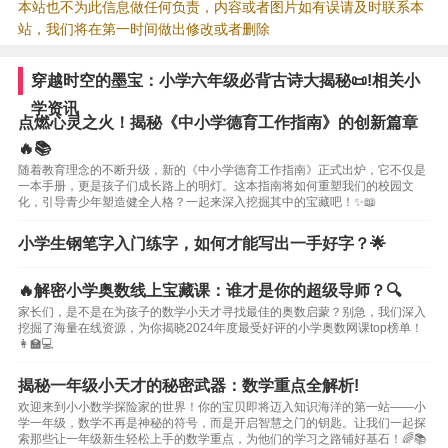
本站也不为此信息做任何负责，内容或者图片如有误请及时联系本
站，我们将在第一时间做出修改或者删除
穿越时空的墨宝：小学六年级必背古诗大揭秘📜!相关小
学资讯
点燃心灵之火！揭秘《中小学德育工作指南》的创新篇章
🔥📚
随着教育理念的不断升级，新的《中小学德育工作指南》正式出炉，它不仅是
一本手册，更是孩子们成长路上的明灯。这本指南将如何重塑我们的校园文
化，引导青少年塑造健全人格？一起来深入挖掘其中的宝藏吧！✨📖
小学生钢笔字入门练字，如何才能写出一手好字？🌟
🔥解密小学奥数线上宝藏课：谁才是你的超级导师？🔍
家长们，是不是在为孩子的数学小天才寻找最佳的奥数启蒙？别急，我们深入
挖掘了海量在线资源，为你揭晓2024年度最受好评的小学奥数网课top榜单！
👩‍🏫💻
揭秘一年级小天才的秘密武器：数学重点全解析!
欢迎来到小小数学探险家的世界！你的宝贝即将迈入知识海洋的第一站——小
学一年级，数学不再是神秘的符号，而是开启智慧之门的钥匙。让我们一起探
索那些让一年级新生轻松上手的数学重点，为他们的学习之路铺好基石！🌈📚