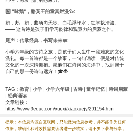
向往，激发他们的想象力。
6️⃣ "咏鹅"，骆宾王的童真烂漫🦆:
鹅，鹅，鹅，曲项向天歌。白毛浮绿水，红掌拨清波。
—— 这首诗是孩子们
学习
韵律和观察力的启蒙之作。
尾声：传承经典，书写未来📖:
小学六年级的古诗之旅，是孩子们人生中一段难忘的文化
洗礼。每一首诗都是一个故事，一句句诵读，便是对传统
文化的一次深情拥抱。愿他们在诗词的海洋中，找到属于
自己的那一份诗与远方！🎓🌟
TAG：
教育
|
小学
|
小学六年级
|
古诗
|
童年记忆
|
诗词启蒙
|
经典诵读
文章链接：
https://www.9educ.com/xuexi/xiaoxuejy/291154.html
提示：本信息均源自互联网，只能做为信息参考，并不能作为任何
依据，准确性和时效性需要读者进一步核实，请不要下载与分享，