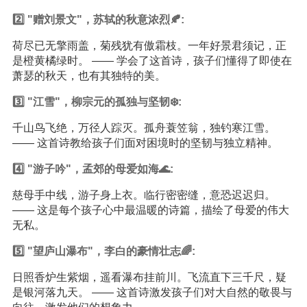
2️⃣ "赠刘景文"，苏轼的秋意浓烈🍂:
荷尽已无擎雨盖，菊残犹有傲霜枝。一年好景君须记，正
是橙黄橘绿时。 —— 学会了这首诗，孩子们懂得了即使在
萧瑟的秋天，也有其独特的美。
3️⃣ "江雪"，柳宗元的孤独与坚韧❄️:
千山鸟飞绝，万径人踪灭。孤舟蓑笠翁，独钓寒江雪。
—— 这首诗教给孩子们面对困境时的坚韧与独立精神。
4️⃣ "游子吟"，孟郊的母爱如海🌊:
慈母手中线，游子身上衣。临行密密缝，意恐迟迟归。
—— 这是每个孩子心中最温暖的诗篇，描绘了母爱的伟大
无私。
5️⃣ "望庐山瀑布"，李白的豪情壮志🌈:
日照香炉生紫烟，遥看瀑布挂前川。飞流直下三千尺，疑
是银河落九天。 —— 这首诗激发孩子们对大自然的敬畏与