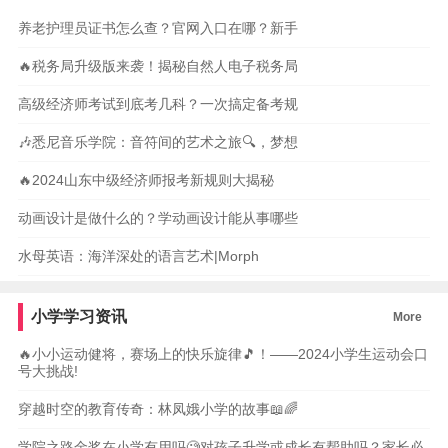
养老护理员证书怎么查？官网入口在哪？新手
🔥税务局升级版来袭！揭秘自然人电子税务局
高级经济师考试到底考几科？一次搞定备考规
🎶悉尼音乐学院：音符间的艺术之旅🔍，梦想
🔥2024山东中级经济师报考新规则大揭秘
动画设计是做什么的？学动画设计能从事哪些
水母英语：海洋深处的语言艺术|Morph
小学学习资讯
More
🔥小小运动健将，赛场上的快乐旋律🎵！——2024小学生运动会口
号大挑战!
穿越时空的教育传奇：林凤娥小学的故事📖🌈
学院之路金奖在小学有用吗🧐对孩子升学或成长有帮助吗？家长必