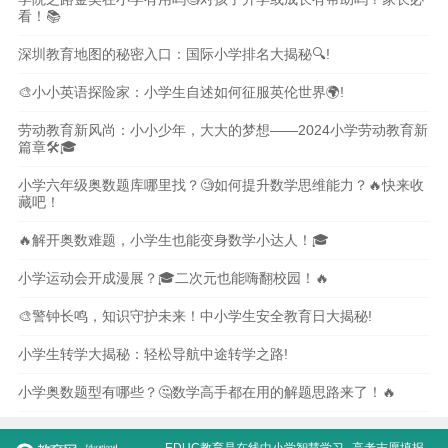
看！📚
深圳教育地图的秘密入口：国际小学排名大揭秘🔍!
🎨小小英语探险家：小学生自述如何征服英伦世界🌍!
劳动教育新风尚：小小少年，大大的梦想——2024小学劳动教育新
篇章🛠️🎓
小学六年级奥数题库哪里找？🧐如何提升数学思维能力？🔥快来收
藏吧！
🔥解开奥数难题，小学生也能变身数学小达人！🎓
小学运动会开成漫展？🎓二次元也能嗨翻校园！🔥
🎨警钟长鸣，知识守护未来！中小学生安全教育日大揭秘!
小学生转学大揭秘：轻松导航中途转学之路!
小学奥数题型有哪些？🤔数学高手都在用的解题思路来了！🔥