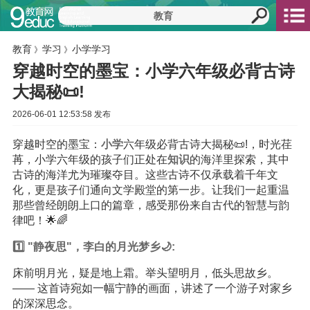
教育
学习
小学学习
》
》
穿越时空的墨宝：小学六年级必背古诗
大揭秘📜!
2026-06-01 12:53:58 发布
穿越时空的墨宝：
小学
六年级必背古诗大揭秘📜!，时光荏
苒，小学六年级的孩子们正处在
知识
的海洋里探索，其中
古诗的海洋尤为璀璨夺目。这些古诗不仅承载着千年文
化，更是孩子们通向文学殿堂的第一步。让我们一起重温
那些曾经朗朗上口的篇章，感受那份来自古代的智慧与韵
律吧！🌟🌈
1️⃣ "静夜思"，李白的月光梦乡🌙:
床前明月光，疑是地上霜。举头望明月，低头思故乡。
—— 这首诗宛如一幅宁静的画面，讲述了一个游子对家乡
的深深思念。