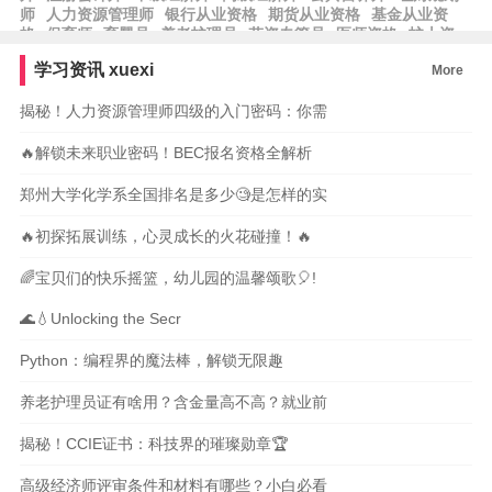
师
人力资源管理师
银行从业资格
期货从业资格
基金从业资
格
保育师
育婴员
养老护理员
劳资专管员
医师资格
护士资
格
律师资格
工程师
工程造价
报关员
学习资讯
xuexi
More
揭秘！人力资源管理师四级的入门密码：你需
🔥解锁未来职业密码！BEC报名资格全解析
郑州大学化学系全国排名是多少🧐是怎样的实
🔥初探拓展训练，心灵成长的火花碰撞！🔥
🌈宝贝们的快乐摇篮，幼儿园的温馨颂歌🎈!
🌊💧Unlocking the Secr
Python：编程界的魔法棒，解锁无限趣
养老护理员证有啥用？含金量高不高？就业前
揭秘！CCIE证书：科技界的璀璨勋章🏆
高级经济师评审条件和材料有哪些？小白必看