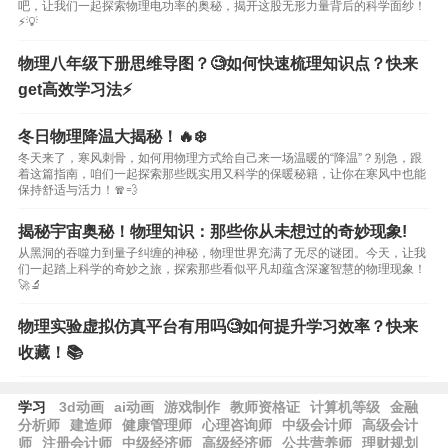
吧，让我们一起探索物理电功率的奥秘，揭开这股无形力量背后的科学面纱！
⚡💡
物理八年级下册思维导图？🧐如何快速梳理知识点？快来
get高效学习法⚡️
冬日物理降温大揭秘！🔥❄️
冬天来了，寒风刺骨，如何用物理方式给自己来一场温暖的“降温”？别急，跟
着这篇指南，咱们一起探索那些既实用又科学的保暖秘籍，让你在寒风中也能
保持舒适与活力！🧣💨
揭秘宇宙奥秘！物理知识：那些你从未想过的奇妙现象!
从黑洞的吞噬力到量子纠缠的神秘，物理世界充满了无尽的谜团。今天，让我
们一起踏上科学的奇妙之旅，探索那些看似平凡却蕴含深邃智慧的物理现象！
🚀🔬
物理实验虚拟仿真平台有用吗🧐如何提升学习效率？快来
收藏！📚
学习
3d动画
ai动画
游戏制作
教师资格证
计算机等级
金融
分析师
建造师
健康管理师
心理咨询师
中级会计师
高级会计
师
注册会计师
中级经济师
高级经济师
公共营养师
理财规划