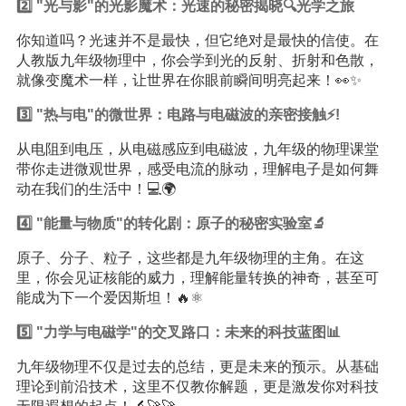
2️⃣ "光与影"的光影魔术：光速的秘密揭晓🔍光学之旅
你知道吗？光速并不是最快，但它绝对是最快的信使。在
人教版九年级物理中，你会学到光的反射、折射和色散，
就像变魔术一样，让世界在你眼前瞬间明亮起来！👀✨
3️⃣ "热与电"的微世界：电路与电磁波的亲密接触⚡️!
从电阻到电压，从电磁感应到电磁波，九年级的物理课堂
带你走进微观世界，感受电流的脉动，理解电子是如何舞
动在我们的生活中！💻🌍
4️⃣ "能量与物质"的转化剧：原子的秘密实验室🔬
原子、分子、粒子，这些都是九年级物理的主角。在这
里，你会见证核能的威力，理解能量转换的神奇，甚至可
能成为下一个爱因斯坦！🔥⚛️
5️⃣ "力学与电磁学"的交叉路口：未来的科技蓝图📊
九年级物理不仅是过去的总结，更是未来的预示。从基础
理论到前沿技术，这里不仅教你解题，更是激发你对科技