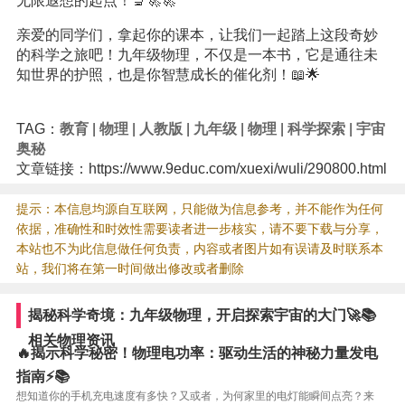
无限遐想的起点！🔬🚀🚀
亲爱的同学们，拿起你的课本，让我们一起踏上这段奇妙
的科学之旅吧！九年级物理，不仅是一本书，它是通往未
知世界的护照，也是你智慧成长的催化剂！📖🌟
TAG：
教育
|
物理
|
人教版
|
九年级
|
物理
|
科学探索
|
宇宙
奥秘
文章链接：https://www.9educ.com/xuexi/wuli/290800.html
提示：本信息均源自互联网，只能做为信息参考，并不能作为任何
依据，准确性和时效性需要读者进一步核实，请不要下载与分享，
本站也不为此信息做任何负责，内容或者图片如有误请及时联系本
站，我们将在第一时间做出修改或者删除
揭秘科学奇境：九年级物理，开启探索宇宙的大门🚀📚
相关物理资讯
🔥揭示科学秘密！物理电功率：驱动生活的神秘力量发电
指南⚡📚
想知道你的手机充电速度有多快？又或者，为何家里的电灯能瞬间点亮？来