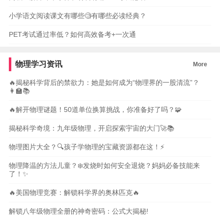
小学语文阅读课文有哪些🧐有哪些必读经典？
PET考试通过率低？如何高效备考+一次通
物理学习资讯
More
🔥揭秘科学背后的禁欲力：她是如何成为“物理界的一股清流”？
👩‍🏫📚
🔥解开物理谜题！50道单位换算挑战，你准备好了吗？🧩
揭秘科学奇境：九年级物理，开启探索宇宙的大门🚀📚
物理图片大全？🔍孩子学物理的宝藏资源都在这！⚡️
物理降温的方法儿童？❄️发烧时如何安全退烧？妈妈必备技能来
了！✨
🔥美国物理竞赛：解锁科学界的奥林匹克🔥
解锁八年级物理全册的神奇密码：公式大揭秘!