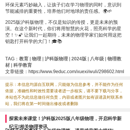
环保元素巧妙融入，让孩子们在学习物理的同时，意识到
节能减排的重要性，培养他们对地球的责任感。🌍🌱
2025版沪科版物理，不仅是知识的传授，更是未来的预
演。在这个新时代，你们将用智慧的火花，照亮科学的星
空！✨🌠 让我们一起期待，未来的物理学家们如何用这把
钥匙打开科学的大门！🎓📚
TAG：
教育
|
物理
|
沪科版物理
|
2024版
|
八年级
|
物理教
材
|
科学教育
文章链接：https://www.9educ.com/xuexi/wuli/298602.html
提示：本信息均源自互联网，只能做为信息参考，并不能作为任何
依据，准确性和时效性需要读者进一步核实，请不要下载与分享，
本站也不为此信息做任何负责，内容或者图片如有误请及时联系本
站，我们将在第一时间做出修改或者删除
探索未来课堂！沪科版2025版八年级物理，开启科学新
纪元!相关物理资讯