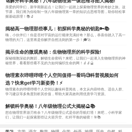
🚀解开科学奥秘！八年级物理第一课思维导图大揭秘!
亲爱的同学们，新学期新起点！让我们一起踏上探索物理世界的奇妙之旅。这
节课，我们将为你绘制一张八年级物理第一章的知识点思维导图，助你轻松掌
握基础原理！📚🔬
揭秘高一物理那些事儿：初探科学奥秘的钥匙🔑📚
嗨，小伙伴们！你是否对宇宙的运行规律充满好奇？那么，恭喜你踏入了高一
物理的大门，这里将是你解开自然法则的第一步！🎓🚀
揭示生命的微观奥秘：生物物理所的科学探险!
探秘细胞深处的舞蹈，解锁生命密码？来吧，让我们一起潜入生物物理所的神
秘世界，看看那些看不见的力如何编织生命的网！🔬🔬🔮
物理素衣哔哩哔哩个人空间值得一看吗🧐科普视频如何
选？快来get学习新姿势！⚡️
物理素衣的哔哩哔哩个人空间以趣味科普闻名，本文从内容特色、适合人群、
学习建议等多角度剖析其价值，帮助大家高效利用优质学习资源。
解锁科学奥秘！八年级物理公式大揭秘🔮📚
想在物理世界游刃有余？八年级物理公式是你的导航灯塔！来吧，小科学家
们，让我们一起探索那些让火箭升空、杠杆平衡的秘密！🎯📚
学习
文学
语文
数学
物理
化学
外语
地理
历史
自然
科