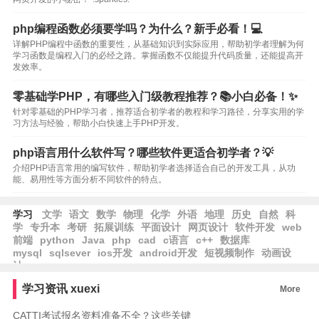
php编程函数必须要学吗？为什么？新手必看！💻
详解PHP编程中函数的重要性，从基础知识到实际应用，帮助初学者理解为何
学习函数是编程入门的必经之路。掌握函数不仅能提升代码质量，还能提高开
发效率。
零基础学PHP，有哪些入门级教程推荐？📚小白必备！✨
针对零基础的PHP学习者，推荐适合初学者的教程和学习路径，分享实用的学
习方法与经验，帮助小白快速上手PHP开发。
php语言用什么软件写？哪些软件更适合初学者？💡
介绍PHP语言常用的编写软件，帮助初学者选择适合自己的开发工具，从功
能、易用性等方面分析不同软件的特点。
学习
文学
语文
数学
物理
化学
外语
地理
历史
自然
科
学
专升本
考研
拓展训练
平面设计
网页设计
软件开发
web
前端
python
Java
php
cad
c语言
c++
数据库
mysql
sqlsever
ios开发
android开发
短视频制作
动画设
计
学习资讯
xuexi
More
CATTI考试报名资料准备不全？这些关键