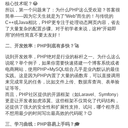
核心技术呢？😂
所以，第一个问题来了：为什么PHP这么受欢迎？答案很
简单——因为它天生就是为了“Web”而生的！与传统的
C++或Java相比，PHP更专注于处理动态网页内容，省去
了大量复杂的配置步骤。对于初学者来说，这种“开箱即
用”的特性简直不要太友好！
二、开发效率：PHP到底有多快？🚀
说到开发效率，PHP绝对是行业的标杆之一。为什么这么
说呢？举个例子，如果你需要快速搭建一个博客系统或者
电商网站，使用PHP+MySQL组合几乎是业内默认的最佳
实践。这是因为PHP内置了大量的函数库，可以直接调用
来完成常见的任务，比如文件上传、数据库查询、表单验
证等等。
而且，PHP社区提供的开源框架（如Laravel、Symfony）
更是让开发者如虎添翼。这些框架不仅简化了代码结构，
还提供了强大的安全性和扩展性支持。试问，哪个程序员
不想用最少的时间写出最高效的代码呢？😉
三、学习曲线：PHP容易上手吗？🎓