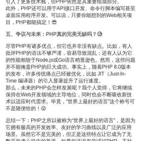
引入了更多技术栈，但PHP依然是其重要组成部分。
此外，PHP还可以用于API接口开发、命令行脚本编写甚至
桌面应用程序开发。可以说，只要你能想到的Web相关项
目，PHP都能搞定！😎
五、争议与未来：PHP真的完美无缺吗？🧐
尽管PHP有诸多优点，但它也并非没有缺点。比如，有人
批评PHP的语法不够严谨，容易导致混乱；还有人认为它
的性能相较于Node.js或Go语言稍显逊色。然而，这些问题
并不能掩盖PHP的巨大成功。事实上，随着PHP 8.0版本
的发布，许多传统痛点已经被优化，比如 JIT（Just-In-
Time 编译器）的引入显著提升了运行速度。
那么，未来的PHP会怎样发展呢？我个人觉得，它将继续
保持在Web开发领域的主导地位，同时也会不断吸收新技
术以适应时代需求。毕竟，“世界上最好的语言”这个称号可
不是随便给的！😜
总结一下：PHP之所以被称为“世界上最好的语言”，是因为
它拥有极高的开发效率、友好的学习曲线以及广泛的应用
场景。虽然它不是完美的，但正是这些特点让它成为了无