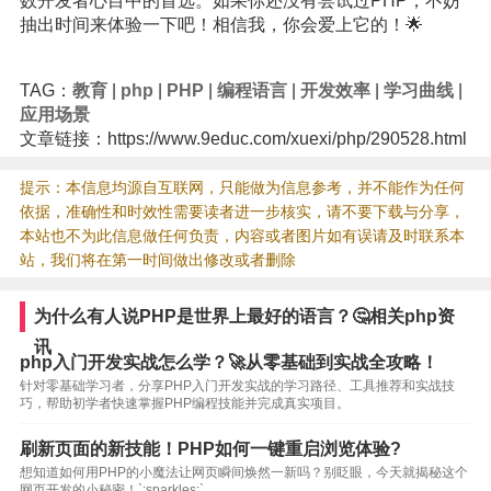
数开发者心目中的首选。如果你还没有尝试过PHP，不妨
抽出时间来体验一下吧！相信我，你会爱上它的！🌟
TAG：
教育
|
php
|
PHP
|
编程语言
|
开发效率
|
学习曲线
|
应用场景
文章链接：https://www.9educ.com/xuexi/php/290528.html
提示：本信息均源自互联网，只能做为信息参考，并不能作为任何
依据，准确性和时效性需要读者进一步核实，请不要下载与分享，
本站也不为此信息做任何负责，内容或者图片如有误请及时联系本
站，我们将在第一时间做出修改或者删除
为什么有人说PHP是世界上最好的语言？🤔相关php资
讯
php入门开发实战怎么学？🚀从零基础到实战全攻略！
针对零基础学习者，分享PHP入门开发实战的学习路径、工具推荐和实战技
巧，帮助初学者快速掌握PHP编程技能并完成真实项目。
刷新页面的新技能！PHP如何一键重启浏览体验?
想知道如何用PHP的小魔法让网页瞬间焕然一新吗？别眨眼，今天就揭秘这个
网页开发的小秘密！`:sparkles:`