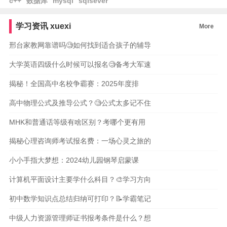
c++
数据库
mysql
sqlsever
学习资讯
xuexi
More
邢台家教网靠谱吗🧐如何找到适合孩子的辅导
大学英语四级什么时候可以报名🧐备考大军速
揭秘！全国高中名校争霸赛：2025年度排
高中物理公式及推导公式？🧐公式太多记不住
MHK和普通话等级有啥区别？考哪个更有用
揭秘心理咨询师考试报名费：一场心灵之旅的
小小手指大梦想：2024幼儿园钢琴启蒙课
计算机平面设计主要学什么科目？🎨学习方向
初中数学知识点总结归纳可打印？📝学霸笔记
中级人力资源管理师证书报考条件是什么？想