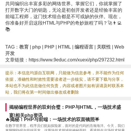
共同编织出丰富多彩的网络世界。掌握它们，你就掌握了
打开数字大门的钥匙，无论是初创开发者还是经验丰富的
前端工程师，这门技术组合都是不可或缺的伙伴。现在，
你准备好开启这段HTML与PHP的奇妙旅程了吗？🚀👨‍💻
📚
TAG：
教育
|
php
|
PHP
|
HTML
|
编程语言
|
关联性
|
Web
开发
文章链接：https://www.9educ.com/xuexi/php/297232.html
提示：本信息均源自互联网，只能做为信息参考，并不能作为任何
依据，准确性和时效性需要读者进一步核实，请不要下载与分享，
本站也不为此信息做任何负责，内容或者图片如有误请及时联系本
站，我们将在第一时间做出修改或者删除
揭秘编程世界的双剑合璧：PHP与HTML，一场技术盛
宴!相关php资讯
🔥揭秘！PHP与前端：一场技术的双面镜照🌟
在数字世界里，程序员们犹如探险家，面对的是代码的浩瀚海洋。今天，我们
来聊聊PHP与前端开发，这两块技术领域的神秘面纱，看谁能在这场技术较量