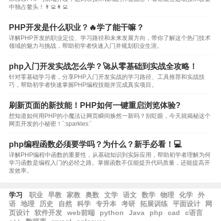
中独占鳌头！👨‍💻👩‍💻
PHP开发是什么职业？🔥学了能干嘛？
详解PHP开发的职业定位、学习路径和未来发展方向，带你了解这个热门技术
领域的魅力与挑战，帮助初学者快速入门并规划职业生涯。
php入门开发实战怎么学？🚀从零基础到实战全攻略！
针对零基础学习者，分享PHP入门开发实战的学习路径、工具推荐和实战技
巧，帮助初学者快速掌握PHP编程技能并完成真实项目。
刷新页面的新技能！PHP如何一键重启浏览体验?
想知道如何用PHP的小魔法让网页瞬间焕然一新吗？别眨眼，今天就揭秘这个
网页开发的小秘密！`:sparkles:`
php编程函数必须要学吗？为什么？新手必看！💻
详解PHP编程中函数的重要性，从基础知识到实际应用，帮助初学者理解为何
学习函数是编程入门的必经之路。掌握函数不仅能提升代码质量，还能提高开
发效率。
学习
职业
早教
家教
奥数
文学
语文
数学
物理
化学
外
语
地理
历史
自然
科学
专升本
考研
拓展训练
平面设计
网
页设计
软件开发
web前端
python
Java
php
cad
c语言