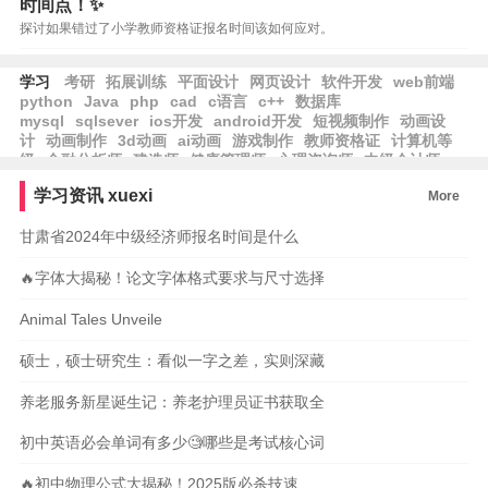
时间点！✨
探讨如果错过了小学教师资格证报名时间该如何应对。
学习
考研
拓展训练
平面设计
网页设计
软件开发
web前端
python
Java
php
cad
c语言
c++
数据库
mysql
sqlsever
ios开发
android开发
短视频制作
动画设
计
动画制作
3d动画
ai动画
游戏制作
教师资格证
计算机等
级
金融分析师
建造师
健康管理师
心理咨询师
中级会计师
学习资讯
xuexi
More
甘肃省2024年中级经济师报名时间是什么
🔥字体大揭秘！论文字体格式要求与尺寸选择
Animal Tales Unveile
硕士，硕士研究生：看似一字之差，实则深藏
养老服务新星诞生记：养老护理员证书获取全
初中英语必会单词有多少🧐哪些是考试核心词
🔥初中物理公式大揭秘！2025版必杀技速