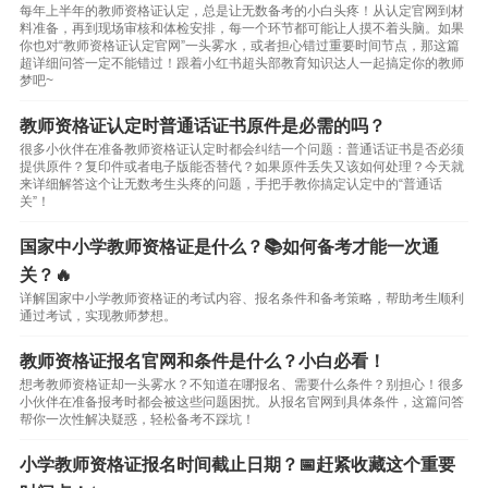
每年上半年的教师资格证认定，总是让无数备考的小白头疼！从认定官网到材
料准备，再到现场审核和体检安排，每一个环节都可能让人摸不着头脑。如果
你也对“教师资格证认定官网”一头雾水，或者担心错过重要时间节点，那这篇
超详细问答一定不能错过！跟着小红书超头部教育知识达人一起搞定你的教师
梦吧~
教师资格证认定时普通话证书原件是必需的吗？
很多小伙伴在准备教师资格证认定时都会纠结一个问题：普通话证书是否必须
提供原件？复印件或者电子版能否替代？如果原件丢失又该如何处理？今天就
来详细解答这个让无数考生头疼的问题，手把手教你搞定认定中的“普通话
关”！
国家中小学教师资格证是什么？📚如何备考才能一次通
关？🔥
详解国家中小学教师资格证的考试内容、报名条件和备考策略，帮助考生顺利
通过考试，实现教师梦想。
教师资格证报名官网和条件是什么？小白必看！
想考教师资格证却一头雾水？不知道在哪报名、需要什么条件？别担心！很多
小伙伴在准备报考时都会被这些问题困扰。从报名官网到具体条件，这篇问答
帮你一次性解决疑惑，轻松备考不踩坑！
小学教师资格证报名时间截止日期？📅赶紧收藏这个重要