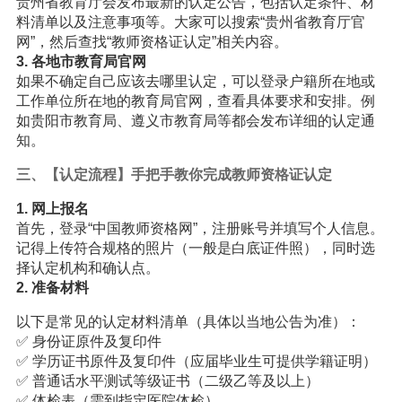
贵州省教育厅会发布最新的认定公告，包括认定条件、材
料清单以及注意事项等。大家可以搜索“贵州省教育厅官
网”，然后查找“教师资格证认定”相关内容。
3. 各地市教育局官网
如果不确定自己应该去哪里认定，可以登录户籍所在地或
工作单位所在地的教育局官网，查看具体要求和安排。例
如贵阳市教育局、遵义市教育局等都会发布详细的认定通
知。
三、【认定流程】手把手教你完成教师资格证认定
1. 网上报名
首先，登录“中国教师资格网”，注册账号并填写个人信息。
记得上传符合规格的照片（一般是白底证件照），同时选
择认定机构和确认点。
2. 准备材料
以下是常见的认定材料清单（具体以当地公告为准）：
✅ 身份证原件及复印件
✅ 学历证书原件及复印件（应届毕业生可提供学籍证明）
✅ 普通话水平测试等级证书（二级乙等及以上）
✅ 体检表（需到指定医院体检）