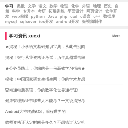
学习
奥数
文学
语文
数学
物理
化学
外语
地理
历史
自
然
科学
专升本
考研
拓展训练
平面设计
网页设计
软件开
发
web前端
python
Java
php
cad
c语言
c++
数据库
mysql
sqlsever
ios开发
android开发
短视频制作
学习资讯
xuexi
More
🔥揭秘！小学语文基础知识宝典，从此告别阅
揭秘！银行从业资格证考试：历年真题重击率
🔥公务员路上，你缺的是一份高效学习指南🔥
揭秘！中国国家研究生招生网：你的学术梦想
💻精通电脑英语，你的数字化世界通行证!
健康管理师证书哪些人不能考？一文说清报考
Android大神转战iOS，编程世界的
教师资格证认定时间是多久？不想错过认定机