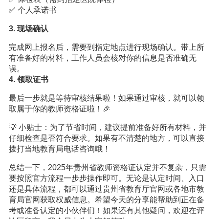
✅ 个人承诺书
3. 现场确认
完成网上报名后，需要到指定地点进行现场确认。带上所
有准备好的材料，工作人员会核对你的信息是否准确无
误。
4. 领取证书
最后一步就是等待审核结果啦！如果通过审核，就可以领
取属于你的教师资格证啦！🎉
💡 小贴士：为了节省时间，建议提前准备好所有材料，并
仔细检查是否符合要求。如果有不清楚的地方，可以直接
拨打当地教育局电话咨询哦！
总结一下，2025年贵州省教师资格证认定并不复杂，只需
要按照官方流程一步步操作即可。无论是认定时间、入口
还是具体流程，都可以通过贵州省教育厅官网或各地市教
育局官网获取权威信息。希望今天的分享能帮助到正在备
考或准备认定的小伙伴们！如果还有其他疑问，欢迎在评