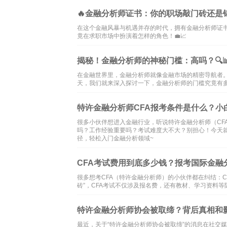
🔥金融分析师证书：你的职场敲门砖还是锦
在这个金融风暴与机遇并存的时代，拥有金融分析师证书
竟在求职市场中扮演着怎样的角色！💼📈
揭秘！金融分析师的神秘门槛：高吗？🔍
在金融世界里，金融分析师就像金融市场的精密导航者
天，我们就来深入探讨一下，金融分析师的门槛究竟有多
特许金融分析师CFA报考条件是什么？小
很多小伙伴想进入金融行业，听说特许金融分析师（CF
吗？工作经验重要吗？考试难度大不大？别担心！今天就
径，轻松入门金融分析领域~
CFA考试费用到底多少钱？报考国际金融
很多想考CFA（特许金融分析师）的小伙伴都在纠结：
砖”，CFA考试不仅涉及报名费，还有教材、学习资料
特许金融分析师协会被取缔？背后真相和
最近，关于“特许金融分析师协会被取缔”的消息在社交