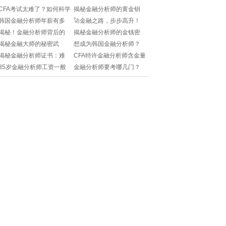
CFA考试太难了？如何科学
揭秘金融分析师的黄金钥
备考+高效通关？求实用攻
匙：专业要求与未来趋势
韩国金融分析师年薪有多
🚀金融之路，步步高升！
略！
一览🌟
少？如何成为高薪金融人
揭秘金融分析师晋升秘籍
揭秘！金融分析师背后的
揭秘金融分析师的金钱密
才？
📈
那些“迷人”小坑...
码：日常工作全解析🔍📊
揭秘金融大师的秘密武
想成为韩国金融分析师？
器：分析师与理财顾问，
必备技能+职业发展路径大
揭秘金融分析师证书：难
CFA特许金融分析师含金量
谁才是你的财富守护者？
揭秘！
度与含金量的双面刃💎📊
高吗？考试要求和备考攻
35岁金融分析师工资一般
金融分析师要考哪几门？
🤔📊
略大揭秘！
多少？职场天花板如何突
CFA/FRM考试科目全解
破？
析！