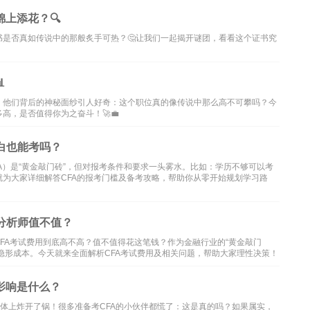
上添花？🔍
是否真如传说中的那般炙手可热？🤔让我们一起揭开谜团，看看这个证书究

。他们背后的神秘面纱引人好奇：这个职位真的像传说中那么高不可攀吗？今
高，是否值得你为之奋斗！🚀💼
白也能考吗？
A）是“黄金敲门砖”，但对报考条件和要求一头雾水。比如：学历不够可以考
为大家详细解答CFA的报考门槛及备考攻略，帮助你从零开始规划学习路
分析师值不值？
CFA考试费用到底高不高？值不值得花这笔钱？作为金融行业的“黄金敲门
等隐形成本。今天就来全面解析CFA考试费用及相关问题，帮助大家理性决策！
影响是什么？
媒体上炸开了锅！很多准备考CFA的小伙伴都慌了：这是真的吗？如果属实，