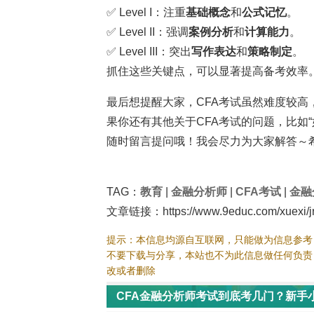
✅ Level I：注重
基础概念
和
公式记忆
。
✅ Level II：强调
案例分析
和
计算能力
。
✅ Level III：突出
写作表达
和
策略制定
。
抓住这些关键点，可以显著提高备考效率
最后想提醒大家，CFA考试虽然难度较高
果你还有其他关于CFA考试的问题，比如“
随时留言提问哦！我会尽力为大家解答～
TAG：
教育
|
金融分析师
|
CFA考试
|
金融
文章链接：https://www.9educ.com/xuexi/jrf
提示：本信息均源自互联网，只能做为信息参考
不要下载与分享，本站也不为此信息做任何负责
改或者删除
CFA金融分析师考试到底考几门？新手