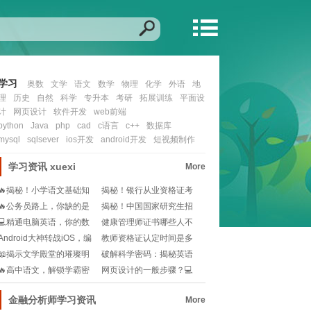
学习
奥数
文学
语文
数学
物理
化学
外语
地
理
历史
自然
科学
专升本
考研
拓展训练
平面设
计
网页设计
软件开发
web前端
python
Java
php
cad
c语言
c++
数据库
mysql
sqlsever
ios开发
android开发
短视频制作
学习资讯
xuexi
More
🔥揭秘！小学语文基础知
揭秘！银行从业资格证考
识宝典，从此告别阅
试：历年真题重击率
🔥公务员路上，你缺的是
揭秘！中国国家研究生招
一份高效学习指南🔥
生网：你的学术梦想
💻精通电脑英语，你的数
健康管理师证书哪些人不
字化世界通行证!
能考？一文说清报考
Android大神转战iOS，编
教师资格证认定时间是多
程世界的
久？不想错过认定机
📖揭示文学殿堂的璀璨明
破解科学密码：揭秘英语
珠：史上十大经典必
在科研界的超级语言
🔥高中语文，解锁学霸密
网页设计的一般步骤？💻
码：视频讲解秘籍📚
如何快速掌握网页设
金融分析师学习资讯
More