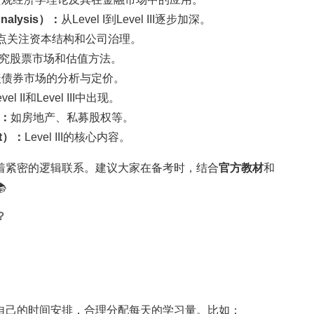
nalysis）：
从Level I到Level III逐步加深。
点关注资本结构和公司治理。
究股票市场和估值方法。
盖债券市场的分析与定价。
el II和Level III中出现。
）：
如房地产、私募股权等。
nt）：
Level III的核心内容。
着紧密的逻辑联系。建议大家在备考时，结合
官方教材
和

？
据自己的时间安排，合理分配每天的学习量。比如：