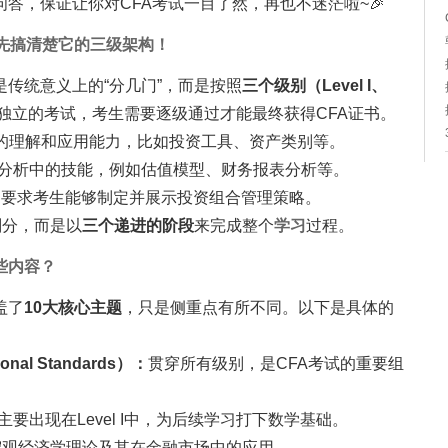
答，保证让你对CFA考试一目了然，再也不迷茫啦~🎉
？先搞清楚它的三级架构！
是传统意义上的“分几门”，而是按照
三个级别（Level I、
独立的考试，考生需要逐级通过才能最终获得CFA证书。
础知识的理解和应用能力，比如投资工具、资产类别等。
际投资分析中的技能，例如估值模型、财务报表分析等。
策能力，要求考生能够制定并展示投资组合管理策略。
划分，而是以
三个递进的阶段
来完成整个
学习
过程。
些内容？
盖了
10大核心主题
，只是侧重点有所不同。以下是具体的
onal Standards）：
贯穿所有级别，是CFA考试的重要组
主要出现在Level I中，为后续学习打下数学基础。
宏观经济学理论及其在金融市场中的应用。