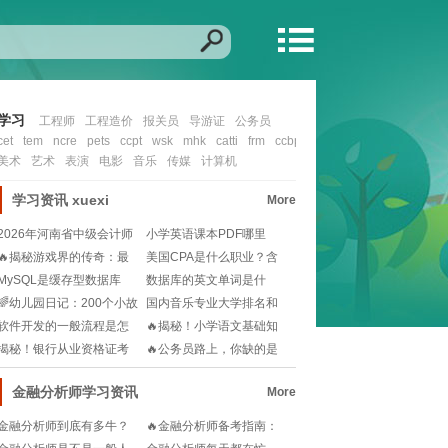
学习
工程师
工程造价
报关员
导游证
公务员
cet
tem
ncre
pets
ccpt
wsk
mhk
catti
frm
ccbp
cfa
nit
ccie
ocp
mcs
美术
艺术
表演
电影
音乐
传媒
计算机
学习资讯
xuexi
More
2026年河南省中级会计师
小学英语课本PDF哪里
报名时间还没公
找？🎓一键下载资源
🔥揭秘游戏界的传奇：最
美国CPA是什么职业？含
强制作人——木兰竹
金量高吗？一文帮
MySQL是缓存型数据库
数据库的英文单词是什
吗？还是有其他类
么？📚学习数据库从这
🌈幼儿园日记：200个小故
国内音乐专业大学排名和
事，解锁幼儿成
分数线怎么选？未来
软件开发的一般流程是怎
🔥揭秘！小学语文基础知
样的🧐想知道软件开
识宝典，从此告别阅
揭秘！银行从业资格证考
🔥公务员路上，你缺的是
试：历年真题重击率
一份高效学习指南🔥
金融分析师学习资讯
More
金融分析师到底有多牛？
🔥金融分析师备考指南：
年薪百万是传说还是现
时间轴与硬核条件解析🔍