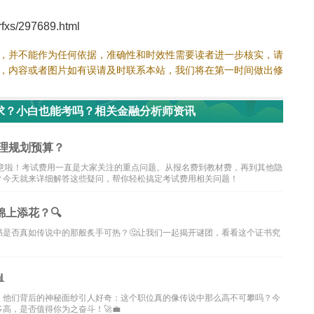
xs/297689.html
，并不能作为任何依据，准确性和时效性需要读者进一步核实，请
，内容或者图片如有误请及时联系本站，我们将在第一时间做出修
求？小白也能考吗？相关金融分析师资讯
合理规划预算？
们注意啦！考试费用一直是大家关注的重点问题。从报名费到教材费，再到其他隐
？今天就来详细解答这些疑问，帮你轻松搞定考试费用相关问题！
上添花？🔍
是否真如传说中的那般炙手可热？🤔让我们一起揭开谜团，看看这个证书究

。他们背后的神秘面纱引人好奇：这个职位真的像传说中那么高不可攀吗？今
高，是否值得你为之奋斗！🚀💼