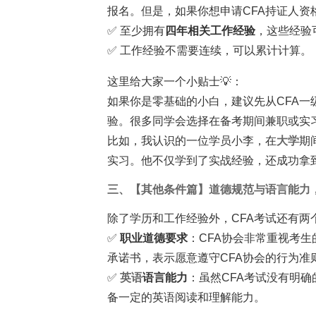
报名。但是，如果你想申请CFA持证人资
✅ 至少拥有
四年相关工作经验
，这些经验
✅ 工作经验不需要连续，可以累计计算。
这里给大家一个小贴士💡：
如果你是零基础的小白，建议先从CFA一
验。很多同学会选择在备考期间兼职或实
比如，我认识的一位学员小李，在
大学
期
实习。他不仅学到了实战经验，还成功拿到了
三、【其他条件篇】道德规范与语言能力
除了学历和工作经验外，CFA考试还有两
✅
职业道德要求
：CFA协会非常重视考
承诺书，表示愿意遵守CFA协会的行为准
✅
英语
语言能力
：虽然CFA考试没有明
备一定的英语阅读和理解能力。