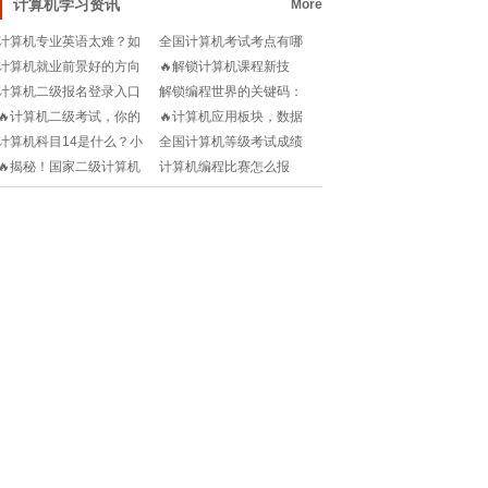
计算机学习资讯
More
计算机专业英语太难？如
全国计算机考试考点有哪
何轻松掌握核心词汇和表
些？小白如何快速上手？
计算机就业前景好的方向
🔥解锁计算机课程新技
达？
有哪些？2025热门趋势大
能！Excel表格制作高手速
计算机二级报名登录入口
解锁编程世界的关键码：
揭秘！
成法📈
在哪？小白如何快速找到
计算机二级证书官网深度
🔥计算机二级考试，你的
🔥计算机应用板块，数据
并完成报名？
解析!
备考倒计时已经开始！📅
驱动的未来战场！🚀
计算机科目14是什么？小
全国计算机等级考试成绩
💻
白必看的热门考点解析！
怎么查询？时间+方式全攻
🔥揭秘！国家二级计算机
计算机编程比赛怎么报
略！
考试时间大公开🔍官方网
名？小白也能参赛吗？🔥
站权威发布!