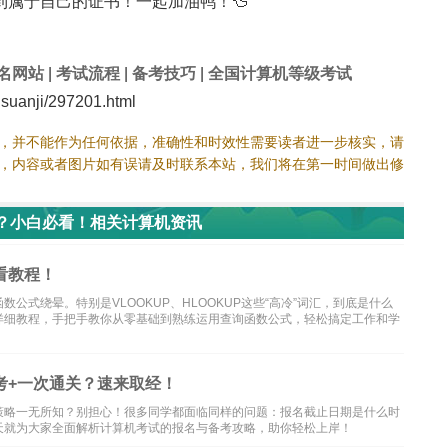
属于自己的证书！一起加油鸭！🦆
名网站
|
考试流程
|
备考技巧
|
全国计算机等级考试
uanji/297201.html
，并不能作为任何依据，准确性和时效性需要读者进一步核实，请
，内容或者图片如有误请及时联系本站，我们将在第一时间做出修
个？小白必看！相关计算机资讯
看教程！
式绕晕。特别是VLOOKUP、HLOOKUP这些“高冷”词汇，到底是什么
详细教程，手把手教你从零基础到熟练运用查询函数公式，轻松搞定工作和学
考+一次通关？速来取经！
策略一无所知？别担心！很多同学都面临同样的问题：报名截止日期是什么时
天就为大家全面解析计算机考试的报名与备考攻略，助你轻松上岸！