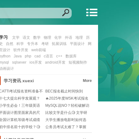
学习
文学
语文
数学
物理
化学
外语
地理
历
史
自然
科学
专升本
考研
拓展训练
平面设计
网
页设计
软件开发
web前端
python
Java
php
cad
c语言
c++
数据库
mysql
sqlsever
ios开发
android开发
短视频制作
动画设计
学习资讯
xuexi
More
CATTI考试报名资料准备不
BEC报名截止时间快到
全？这些关键
了？如何快速完成报
十七大提出科学发展观？
🔥2025年度WSK考试报名
📚那些年的政策解读
时间大揭秘！
小学生必会！三年级英语
MySQL说NO？轻松破解访
单词发音指南pho
问难题！ 해
平面设计图里面家具的尺
比较文学是什么🧐 文学研
寸是多少🧐如何正确
究的新视角，快来
全国计算机等级考试成绩
大学生播放电影时如何选
怎么查？官网查询步
择教育意义深刻的影
初中排名前十的学校？🧐
公务员考试太难了？掌握
如何选择适合孩子的
这些“法术”轻松上