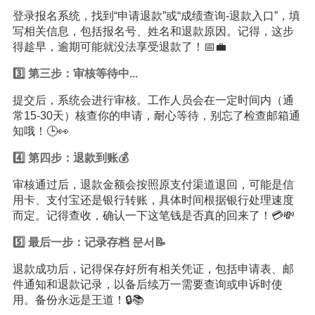
登录报名系统，找到“申请退款”或“成绩查询-退款入口”，填
写相关信息，包括报名号、姓名和退款原因。记得，这步
得趁早，逾期可能就没法享受退款了！📅💼
3️⃣ 第三步：审核等待中...
提交后，系统会进行审核。工作人员会在一定时间内（通
常15-30天）核查你的申请，耐心等待，别忘了检查邮箱通
知哦！🕒👀
4️⃣ 第四步：退款到账💰
审核通过后，退款金额会按照原支付渠道退回，可能是信
用卡、支付宝还是银行转账，具体时间根据银行处理速度
而定。记得查收，确认一下这笔钱是否真的回来了！💳💸
5️⃣ 最后一步：记录存档 문서📝
退款成功后，记得保存好所有相关凭证，包括申请表、邮
件通知和退款记录，以备后续万一需要查询或申诉时使
用。备份永远是王道！🔒📚