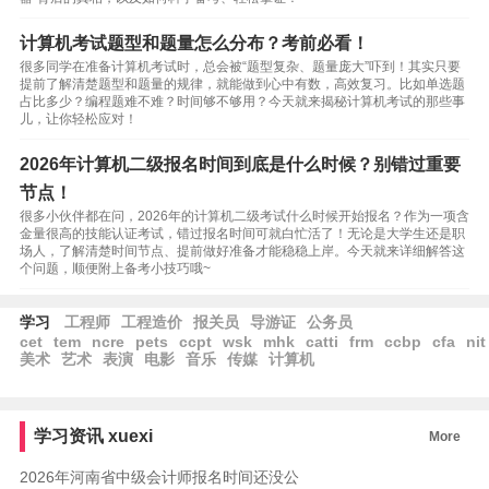
计算机考试题型和题量怎么分布？考前必看！
很多同学在准备计算机考试时，总会被“题型复杂、题量庞大”吓到！其实只要
提前了解清楚题型和题量的规律，就能做到心中有数，高效复习。比如单选题
占比多少？编程题难不难？时间够不够用？今天就来揭秘计算机考试的那些事
儿，让你轻松应对！
2026年计算机二级报名时间到底是什么时候？别错过重要
节点！
很多小伙伴都在问，2026年的计算机二级考试什么时候开始报名？作为一项含
金量很高的技能认证考试，错过报名时间可就白忙活了！无论是大学生还是职
场人，了解清楚时间节点、提前做好准备才能稳稳上岸。今天就来详细解答这
个问题，顺便附上备考小技巧哦~
学习
工程师
工程造价
报关员
导游证
公务员
cet
tem
ncre
pets
ccpt
wsk
mhk
catti
frm
ccbp
cfa
nit
美术
艺术
表演
电影
音乐
传媒
计算机
学习资讯
xuexi
More
2026年河南省中级会计师报名时间还没公