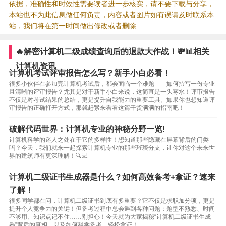
依据，准确性和时效性需要读者进一步核实，请不要下载与分享，
本站也不为此信息做任何负责，内容或者图片如有误请及时联系本
站，我们将在第一时间做出修改或者删除
🔥解密计算机二级成绩查询后的退款大作战！💸📊相关
计算机资讯
计算机考试评审报告怎么写？新手小白必看！
很多小伙伴在参加完计算机考试后，都会面临一个难题——如何撰写一份专业
且清晰的评审报告？尤其是对于新手小白来说，这简直是一头雾水！评审报告
不仅是对考试结果的总结，更是提升自我能力的重要工具。如果你也想知道评
审报告的正确打开方式，那就赶紧来看看这篇干货满满的指南吧！
破解代码世界：计算机专业的神秘分野一览!
计算机科学的迷人之处在于它的多样性！想知道那些隐藏在屏幕背后的门类
吗？今天，我们就来一起探索计算机专业的那些璀璨分支，让你对这个未来世
界的建筑师有更深理解！🔍💻
计算机二级证书生成器是什么？如何高效备考+拿证？速来
了解！
很多同学都在问，计算机二级证书到底有多重要？它不仅是求职加分项，更是
提升个人竞争力的关键！但备考过程中总会遇到各种问题：题型不熟悉、时间
不够用、知识点记不住……别担心！今天就为大家揭秘“计算机二级证书生成
器”背后的真相，以及如何科学备考、轻松拿证！