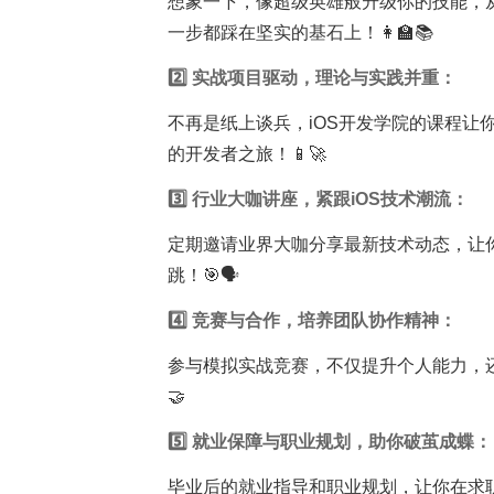
想象一下，像超级英雄般升级你的技能，
一步都踩在坚实的基石上！👩‍🏫📚
2️⃣ 实战项目驱动，理论与实践并重：
不再是纸上谈兵，iOS开发学院的课程让你亲
的开发者之旅！📱🚀
3️⃣ 行业大咖讲座，紧跟iOS技术潮流：
定期邀请业界大咖分享最新技术动态，让
跳！🎯🗣️
4️⃣ 竞赛与合作，培养团队协作精神：
参与模拟实战竞赛，不仅提升个人能力，
🤝
5️⃣ 就业保障与职业规划，助你破茧成蝶：
毕业后的就业指导和职业规划，让你在求职