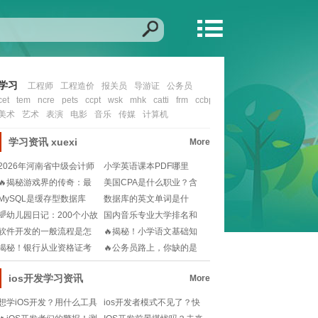
学习
工程师
工程造价
报关员
导游证
公务员
cet
tem
ncre
pets
ccpt
wsk
mhk
catti
frm
ccbp
cfa
nit
ccie
ocp
mcs
美术
艺术
表演
电影
音乐
传媒
计算机
学习资讯
xuexi
More
2026年河南省中级会计师
小学英语课本PDF哪里
报名时间还没公
找？🎓一键下载资源
🔥揭秘游戏界的传奇：最
美国CPA是什么职业？含
强制作人——木兰竹
金量高吗？一文帮
MySQL是缓存型数据库
数据库的英文单词是什
吗？还是有其他类
么？📚学习数据库从这
🌈幼儿园日记：200个小故
国内音乐专业大学排名和
事，解锁幼儿成
分数线怎么选？未来
软件开发的一般流程是怎
🔥揭秘！小学语文基础知
样的🧐想知道软件开
识宝典，从此告别阅
揭秘！银行从业资格证考
🔥公务员路上，你缺的是
试：历年真题重击率
一份高效学习指南🔥
ios开发学习资讯
More
想学iOS开发？用什么工具
ios开发者模式不见了？快
最高效？新手必看！
速找回+激活全流程，小白