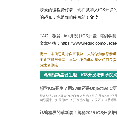
亲爱的编程爱好者，现在就加入iOS开发
的起点，也是你的终点站！🚀🎯
TAG：
教育
|
ios开发
|
iOS开发
|
培训学院
文章链接：https://www.9educ.com/xuexi/io
提示：本信息均源自互联网，只能做为信息参考
不要下载与分享，本站也不为此信息做任何负责
改或者删除
🚀编程新星诞生地！iOS开发培训学院揭
想学iOS开发？用Swift还是Objective
很多想入坑iOS开发的小白都会纠结：到底是选Swift还
实际需求。如果你对iOS开发感兴趣，却又不知道从哪
🚀编程界的革新者！揭秘2025 iOS开发培