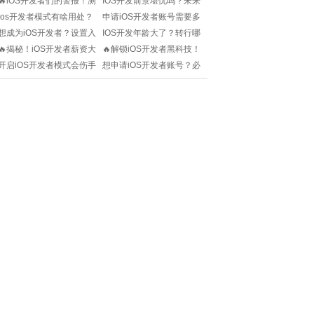
🔥iOS开发者们的警报！测
IOS开发前景堪忧吗？未来
也能搞定！
试版更新：还能愉快玩耍
还有哪些新机会值得把
ios开发者模式有啥用处？
申请iOS开发者账号需要多
吗？!
握？
小白也能轻松掌握的秘
久？小白必看！
想成为iOS开发者？设置入
IOS开发年龄大了？转行哪
籍！
口在哪？小白必看！
些行业更有前景？求解
🔥揭秘！iOS开发者薪资大
🔥解锁iOS开发者黑科技！
惑！
揭秘：4年经验的薪酬大猜
如何轻松重置设备信息？!
开启iOS开发者模式会伤手
想申请iOS开发者账号？必
想年薪是多少？!
机吗？性能、隐私全解
备资料清单+注意事项全揭
析！
秘！