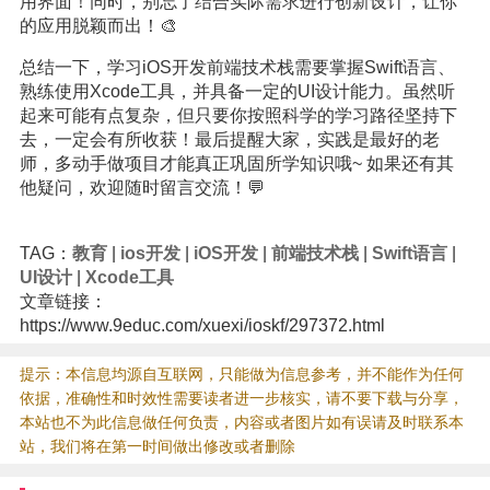
用界面！同时，别忘了结合实际需求进行创新设计，让你
的应用脱颖而出！🎨
总结一下，学习iOS开发前端技术栈需要掌握Swift语言、
熟练使用Xcode工具，并具备一定的UI设计能力。虽然听
起来可能有点复杂，但只要你按照科学的学习路径坚持下
去，一定会有所收获！最后提醒大家，实践是最好的老
师，多动手做项目才能真正巩固所学知识哦~ 如果还有其
他疑问，欢迎随时留言交流！💬
TAG：
教育
|
ios开发
|
iOS开发
|
前端技术栈
|
Swift语言
|
UI设计
|
Xcode工具
文章链接：
https://www.9educ.com/xuexi/ioskf/297372.html
提示：本信息均源自互联网，只能做为信息参考，并不能作为任何
依据，准确性和时效性需要读者进一步核实，请不要下载与分享，
本站也不为此信息做任何负责，内容或者图片如有误请及时联系本
站，我们将在第一时间做出修改或者删除