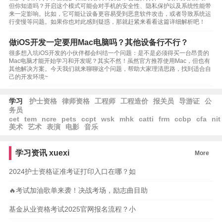
但你知道吗？开启这个模式可能会对手机的安全性、隐私保护以及系统性能带
来一定影响。比如，它可能让设备更容易受到恶意软件攻击，或者导致系统运
行变慢等问题。如果你也对此感到疑惑，那就赶紧来看看这篇详细解析吧！
做iOS开发一定要用Mac电脑吗？其他设备行不行？
很多想入坑iOS开发的小伙伴都会纠结一个问题：是不是必须得买一台昂贵的
Mac电脑才能开始学习和开发呢？其实不然！虽然官方推荐使用Mac，但也有
其他解决方案。今天我们就来聊聊这个问题，帮助大家理清思路，找到适合自
己的开发环境~
学习
护士资格
律师资格
工程师
工程造价
报关员
导游证
公
务员
cet
tem
ncre
pets
ccpt
wsk
mhk
catti
frm
ccbp
cfa
nit
美术
艺术
表演
电影
音乐
学习资讯
xuexi
More
2024护士资格证准考证打印入口在哪？如
🔥考试加油歌单来袭！决战考场，励志曲目助
基金从业资格考试2025官网报名流程？小