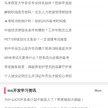
马来西亚大学音乐专业排名如何？想留学选校
解锁职场晋升密码！北京人力资源管理师报考
🔥考研冲刺倒计时！你的2025备考时间规
中级经济师报名条件有哪些？工作年限怎么算
PETS等级划分太复杂？一文读懂考试难度
初中毕业怎么提升学历哪个简单🧐快速提升学
MHK考试主要考什么？想拿高分必看的备考
养老服务新星：揭秘养老护理员的温馨守护者
个人就业证明怎么开🧐证件齐全才能安心求职
ios开发学习资讯
More
为什么iOS开发者计划不能加入了？苹果规则大揭秘！