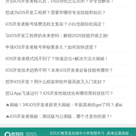
开启iOS开发者模式后，UI自动化怎么关闭？求专业解答！
想成为iOS开发工程师？需要学哪些专业技能和知识？
iOS开发者账号续费流程太复杂？小白也能轻松搞定！
🚀iOS开发工程师的未来密码：解锁2025技能升级之旅!
申请iOS开发者账号审核要多久？如何加快进度？
IOS开发者模式找不到了？快速定位+解决方法大揭秘！
IOS开发技术趋势不明？未来iOS开发者必备技能有哪些？
想学iOS开发？用什么框架和软件最高效又入门友好？
想让App飞速运行？iOS开发性能优化有哪些黑科技技巧？
🔥揭秘！3年iOS开发者薪资大揭秘：年薪真相你get了吗？💰📊
🔥iOS开发者揭秘：测试版与公测版，哪个才是你的菜？!
EDUC教育是在线
中小学智慧学习
,
高考志愿填报
,