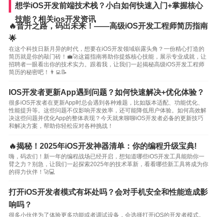
想学iOS开发前端技术栈？小白如何快速入门+掌握核心
技能？相关ios开发资讯
🔥晋升之路，码出未来！——高级iOS开发工程师简历指南
🌟
在这个科技日新月异的时代，想要在iOS开发领域崭露头角？一份精心打造的
简历就是你的敲门砖！💼🚀这篇指南将助你提炼核心技能，展示专业成就，让
招聘者一眼看出你的技术实力。跟着我，让我们一起揭秘高级iOS开发工程师
简历的秘密吧！👨‍💻📝
IOS开发者更新App遇到问题？如何快速解决+优化体验？
很多iOS开发者在更新App时总会遇到各种难题，比如版本适配、功能优化、
性能提升等。这些问题不仅影响开发效率，还可能降低用户体验。如何高效解
决这些问题并优化App的整体表现？今天就来聊聊iOS开发者必备的更新技巧
和解决方案，帮助你轻松应对各种挑战！
🔥揭秘！2025年iOS开发神器清单：你的编程升级宝典!
嗨，码农们！新一年的编程战场已经开启，想知道哪些iOS开发工具能助你一
臂之力？别急，让我们一起探索2025年的技术革新，看看哪些新工具将成为你
的得力伙伴！🚀💻
打开iOS开发者模式有坏处吗？会对手机安全和性能造成影
响吗？
很多小伙伴为了体验更多功能或者调试设备，会选择打开iOS的开发者模式。