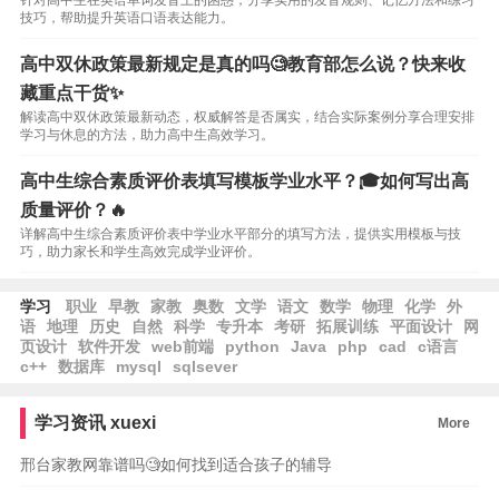
针对高中生在英语单词发音上的困惑，分享实用的发音规则、记忆方法和练习
技巧，帮助提升英语口语表达能力。
高中双休政策最新规定是真的吗🧐教育部怎么说？快来收
藏重点干货✨
解读高中双休政策最新动态，权威解答是否属实，结合实际案例分享合理安排
学习与休息的方法，助力高中生高效学习。
高中生综合素质评价表填写模板学业水平？🎓如何写出高
质量评价？🔥
详解高中生综合素质评价表中学业水平部分的填写方法，提供实用模板与技
巧，助力家长和学生高效完成学业评价。
学习
职业
早教
家教
奥数
文学
语文
数学
物理
化学
外
语
地理
历史
自然
科学
专升本
考研
拓展训练
平面设计
网
页设计
软件开发
web前端
python
Java
php
cad
c语言
c++
数据库
mysql
sqlsever
学习资讯
xuexi
More
邢台家教网靠谱吗🧐如何找到适合孩子的辅导