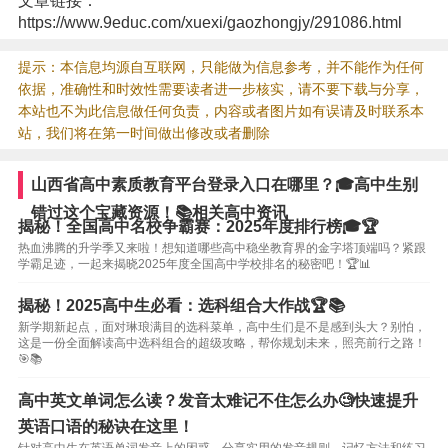
文章链接：
https://www.9educ.com/xuexi/gaozhongjy/291086.html
提示：本信息均源自互联网，只能做为信息参考，并不能作为任何
依据，准确性和时效性需要读者进一步核实，请不要下载与分享，
本站也不为此信息做任何负责，内容或者图片如有误请及时联系本
站，我们将在第一时间做出修改或者删除
山西省高中素质教育平台登录入口在哪里？🎓高中生别
错过这个宝藏资源！📚相关高中资讯
揭秘！全国高中名校争霸赛：2025年度排行榜🎓🏆
热血沸腾的升学季又来啦！想知道哪些高中稳坐教育界的金字塔顶端吗？紧跟
学霸足迹，一起来揭晓2025年度全国高中学校排名的秘密吧！🏆📊
揭秘！2025高中生必看：选科组合大作战🏆📚
新学期新起点，面对琳琅满目的选科菜单，高中生们是不是感到头大？别怕，
这是一份全面解读高中选科组合的超级攻略，帮你规划未来，照亮前行之路！
🎯📚
高中英文单词怎么读？发音太难记不住怎么办🧐快速提升
英语口语的秘诀在这里！