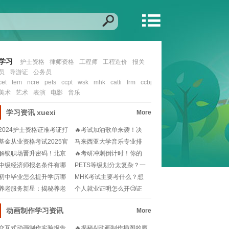
学习
护士资格
律师资格
工程师
工程造价
报关
员
导游证
公务员
cet
tem
ncre
pets
ccpt
wsk
mhk
catti
frm
ccbp
cfa
nit
ccie
ocp
mcs
美术
艺术
表演
电影
音乐
学习资讯
xuexi
More
2024护士资格证准考证打
🔥考试加油歌单来袭！决
印入口在哪？如
战考场，励志曲目助
基金从业资格考试2025官
马来西亚大学音乐专业排
网报名流程？小
名如何？想留学选校
解锁职场晋升密码！北京
🔥考研冲刺倒计时！你的
人力资源管理师报考
2025备考时间规
中级经济师报名条件有哪
PETS等级划分太复杂？一
些？工作年限怎么算
文读懂考试难度
初中毕业怎么提升学历哪
MHK考试主要考什么？想
个简单🧐快速提升学
拿高分必看的备考
养老服务新星：揭秘养老
个人就业证明怎么开🧐证
护理员的温馨守护者
件齐全才能安心求职
动画制作学习资讯
More
交互式动画制作实验报告
🔥揭秘AI动画制作插图的魔