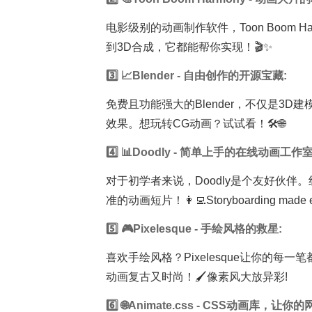
电影级别的动画制作软件，Toon Boom
到3D合成，它都能帮你实现！🎬✨
3️⃣ 📈Blender - 自由创作的开源宝藏:
免费且功能强大的Blender，不仅是3
效果。想玩转CG动画？试试看！🛠️🌐
4️⃣ 📊Doodly - 简单上手的在线动画工作室
对于初学者来说，Doodly是个友好伙
准的动画短片！👩‍💻Storyboarding made e
5️⃣ 🎮Pixelesque - 手绘风格的救星:
喜欢手绘风格？Pixelesque让你的
动画复古又时尚！🖌️像素风大放异彩!
6️⃣ 🌐Animate.css - CSS动画库，让