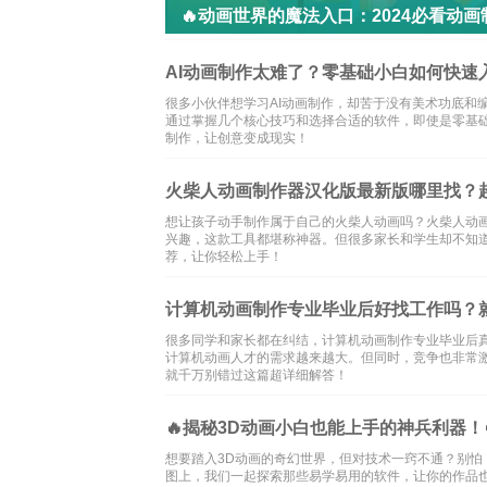
🔥动画世界的魔法入口：2024必看动
AI动画制作太难了？零基础小白如何快速
很多小伙伴想学习AI动画制作，却苦于没有美术功底和
通过掌握几个核心技巧和选择合适的软件，即使是零基础
制作，让创意变成现实！
火柴人动画制作器汉化版最新版哪里找？
想让孩子动手制作属于自己的火柴人动画吗？火柴人动
兴趣，这款工具都堪称神器。但很多家长和学生却不知
荐，让你轻松上手！
计算机动画制作专业毕业后好找工作吗？
很多同学和家长都在纠结，计算机动画制作专业毕业后
计算机动画人才的需求越来越大。但同时，竞争也非常
就千万别错过这篇超详细解答！
🔥揭秘3D动画小白也能上手的神兵利器！
想要踏入3D动画的奇幻世界，但对技术一窍不通？别怕
图上，我们一起探索那些易学易用的软件，让你的作品也