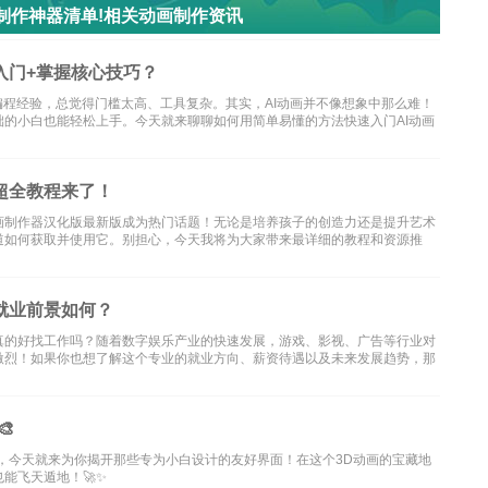
画制作神器清单!相关动画制作资讯
入门+掌握核心技巧？
编程经验，总觉得门槛太高、工具复杂。其实，AI动画并不像想象中那么难！
的小白也能轻松上手。今天就来聊聊如何用简单易懂的方法快速入门AI动画
超全教程来了！
画制作器汉化版最新版成为热门话题！无论是培养孩子的创造力还是提升艺术
道如何获取并使用它。别担心，今天我将为大家带来最详细的教程和资源推
就业前景如何？
真的好找工作吗？随着数字娱乐产业的快速发展，游戏、影视、广告等行业对
激烈！如果你也想了解这个专业的就业方向、薪资待遇以及未来发展趋势，那

，今天就来为你揭开那些专为小白设计的友好界面！在这个3D动画的宝藏地
能飞天遁地！🚀✨