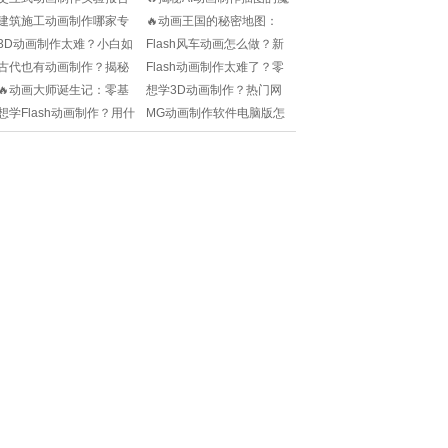
怎么写？小白也能轻松搞
法秘诀✨
建筑施工动画制作哪家专
🔥动画王国的秘密地图：
定！
业？如何选择靠谱公司？
2024年度MG动画制作公司
3D动画制作太难？小白如
Flash风车动画怎么做？新
排行榜👑
何快速上手学会简单又炫
手小白也能快速上手！
古代也有动画制作？揭秘
Flash动画制作太难了？零
酷的动画技巧？
古人如何“动”起来！
基础小白如何快速入门+做
🔥动画大师诞生记：零基
想学3D动画制作？热门网
出炫酷动画？
础到精通只需多长时间？
站推荐+入门技巧全在这！
想学Flash动画制作？用什
MG动画制作软件电脑版怎
🚀
么软件最好？快来Pick你的
么选？小白也能快速上手
神器！
的神器推荐！