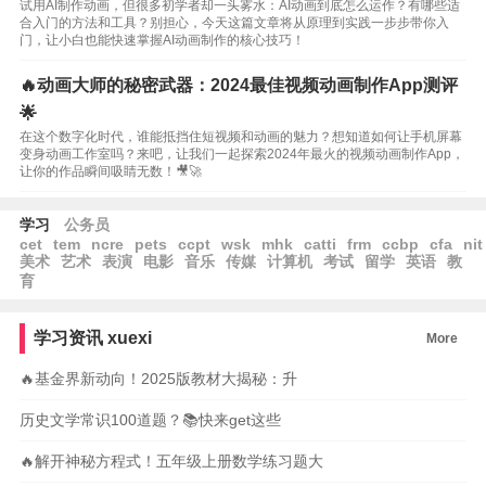
试用AI制作动画，但很多初学者却一头雾水：AI动画到底怎么运作？有哪些适
合入门的方法和工具？别担心，今天这篇文章将从原理到实践一步步带你入
门，让小白也能快速掌握AI动画制作的核心技巧！
🔥动画大师的秘密武器：2024最佳视频动画制作App测评
🌟
在这个数字化时代，谁能抵挡住短视频和动画的魅力？想知道如何让手机屏幕
变身动画工作室吗？来吧，让我们一起探索2024年最火的视频动画制作App，
让你的作品瞬间吸睛无数！🎥🚀
学习
公务员
cet
tem
ncre
pets
ccpt
wsk
mhk
catti
frm
ccbp
cfa
nit
美术
艺术
表演
电影
音乐
传媒
计算机
考试
留学
英语
教
育
学习资讯
xuexi
More
🔥基金界新动向！2025版教材大揭秘：升
历史文学常识100道题？📚快来get这些
🔥解开神秘方程式！五年级上册数学练习题大