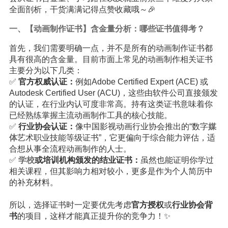
全面剖析，干货满满记得点赞收藏哦～🎉
一、【动画制作证书】含金量分析：哪些证书值得考？
首先，我们需要明确一点，并不是所有的动画制作证书都
具有很高的含金量。目前市面上常见的动画制作相关证书
主要分为以下几类：
✅
官方权威认证：
例如Adobe Certified Expert (ACE) 或
Autodesk Certified User (ACU)，这些由软件公司直接颁发
的认证，在行业内认可度非常高。持有这类证书意味着你
已经熟练掌握主流动画制作工具的核心技能。
✅
行业协会认证：
像中国影视动画行业协会推出的“数字
媒
体
艺术职业技能等级证书”，它更偏向于综合能力评估，适
合想从事全流程动画制作的人士。
✅
学校
或培训机构颁发的结业证书：
虽然也能证明你学过
相关课程，但其影响力相对较小，更多是作为个人简历中
的补充材料。
所以，选择证书时一定要优先考虑
官方授权
或
行业协会背
书
的项目，这样才能真正提升你的竞争力！✨