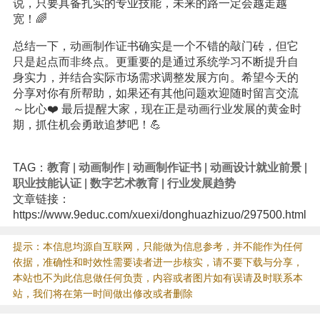
说，只要具备扎实的专业技能，未来的路一定会越走越
宽！🌈
总结一下，动画制作证书确实是一个不错的敲门砖，但它
只是起点而非终点。更重要的是通过系统学习不断提升自
身实力，并结合实际市场需求调整发展方向。希望今天的
分享对你有所帮助，如果还有其他问题欢迎随时留言交流
～比心❤️ 最后提醒大家，现在正是动画行业发展的黄金时
期，抓住机会勇敢追梦吧！💪
TAG：
教育
|
动画制作
|
动画制作证书
|
动画设计就业前景
|
职业技能认证
|
数字艺术教育
|
行业发展趋势
文章链接：
https://www.9educ.com/xuexi/donghuazhizuo/297500.html
提示：本信息均源自互联网，只能做为信息参考，并不能作为任何
依据，准确性和时效性需要读者进一步核实，请不要下载与分享，
本站也不为此信息做任何负责，内容或者图片如有误请及时联系本
站，我们将在第一时间做出修改或者删除