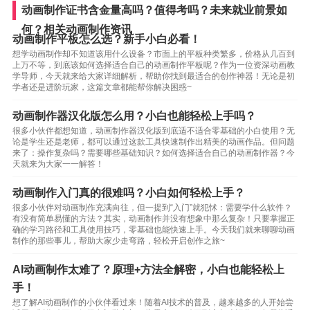
动画制作证书含金量高吗？值得考吗？未来就业前景如
何？相关动画制作资讯
动画制作平板怎么选？新手小白必看！
想学动画制作却不知道该用什么设备？市面上的平板种类繁多，价格从几百到
上万不等，到底该如何选择适合自己的动画制作平板呢？作为一位资深动画教
学导师，今天就来给大家详细解析，帮助你找到最适合的创作神器！无论是初
学者还是进阶玩家，这篇文章都能帮你解决困惑~
动画制作器汉化版怎么用？小白也能轻松上手吗？
很多小伙伴都想知道，动画制作器汉化版到底适不适合零基础的小白使用？无
论是学生还是老师，都可以通过这款工具快速制作出精美的动画作品。但问题
来了：操作复杂吗？需要哪些基础知识？如何选择适合自己的动画制作器？今
天就来为大家一一解答！
动画制作入门真的很难吗？小白如何轻松上手？
很多小伙伴对动画制作充满向往，但一提到“入门”就犯怵：需要学什么软件？
有没有简单易懂的方法？其实，动画制作并没有想象中那么复杂！只要掌握正
确的学习路径和工具使用技巧，零基础也能快速上手。今天我们就来聊聊动画
制作的那些事儿，帮助大家少走弯路，轻松开启创作之旅~
AI动画制作太难了？原理+方法全解密，小白也能轻松上
手！
想了解AI动画制作的小伙伴看过来！随着AI技术的普及，越来越多的人开始尝