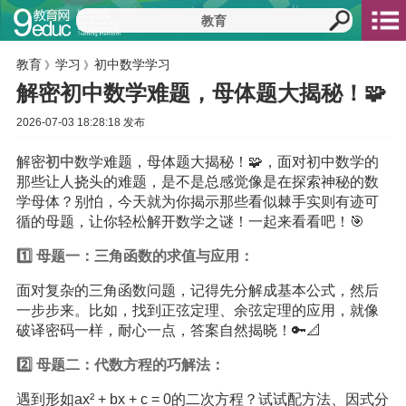
教育
学习
初中数学学习
》
》
解密初中数学难题，母体题大揭秘！🧩
2026-07-03 18:28:18 发布
解密
初中
数学难题，母体题大揭秘！🧩，面对初中数学的
那些让人挠头的难题，是不是总感觉像是在探索神秘的数
学母体？别怕，今天就为你揭示那些看似棘手实则有迹可
循的母题，让你轻松解开数学之谜！一起来看看吧！🎯
1️⃣ 母题一：三角函数的求值与应用：
面对复杂的三角函数问题，记得先分解成基本公式，然后
一步步来。比如，找到正弦定理、余弦定理的应用，就像
破译密码一样，耐心一点，答案自然揭晓！🔑📐
2️⃣ 母题二：代数方程的巧解法：
遇到形如ax² + bx + c = 0的二次方程？试试配方法、因式分