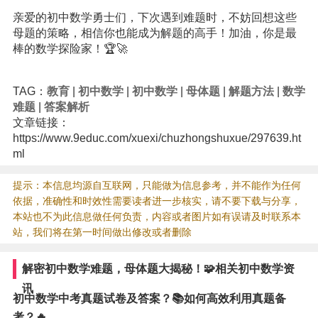
亲爱的初中数学勇士们，下次遇到难题时，不妨回想这些
母题的策略，相信你也能成为解题的高手！加油，你是最
棒的数学探险家！🏆🚀
TAG：
教育
|
初中数学
|
初中数学
|
母体题
|
解题方法
|
数学
难题
|
答案解析
文章链接：
https://www.9educ.com/xuexi/chuzhongshuxue/297639.ht
ml
提示：本信息均源自互联网，只能做为信息参考，并不能作为任何
依据，准确性和时效性需要读者进一步核实，请不要下载与分享，
本站也不为此信息做任何负责，内容或者图片如有误请及时联系本
站，我们将在第一时间做出修改或者删除
解密初中数学难题，母体题大揭秘！🧩相关初中数学资
讯
初中数学中考真题试卷及答案？📚如何高效利用真题备
考？🔥