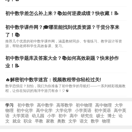
初中数学差怎么补上来？📚如何逆袭成绩？快收藏！📝
初中数学课件网？🎓哪里能找到优质资源？干货分享来
了！📚
推荐几个优质的初中数学课件网，涵盖教材同步、专项练习、教学设计等资
源，帮助老师和学生高效备课、复习。
初中数学题库及答案大全？📚如何高效刷题？快来抄作
业！📝
🔥解密初中数学迷宫：视频教程带你轻松过关!
数学恐惧症？别怕，我们为你准备了初中数学的导航灯——一系列精彩视频教
程，让你在知识的海洋中游刃有余！🎈🧠
学习
初中数学
高中数学
高等数学
初中物理
高中物理
大学
物理
初中化学
高中化学
大学化学
小学英语
初中英语
高中英
语
大学英语
幼儿园
小学
初中
高中
研究生
硕士
博士
论
文
就业
职业
早教
家教
奥数
文学
语文
数学
物理