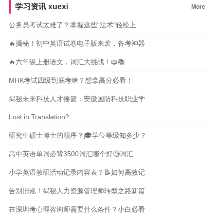
学习资讯
xuexi
More
公务员考试太难了？掌握这些“法术”轻松上
🔥揭秘！初中英语试卷电子版来袭，备考神器
🔥六年级上册语文，词汇大挑战！📖📚
MHK考试四级到底考啥？想拿高分必看！
揭秘未来科技人才摇篮：安徽国防科技职业学
Lost in Translation?
研究生硕士博士的顺序？🎓学位等级知多少？
高中英语单词必背3500词汇哪个好🧐词汇
小学英语教研活动记录内容表？📝如何高效记
告别旧规！揭秘人力资源管理师转型之路新篇
在深圳考心理咨询师需要什么条件？小白必看