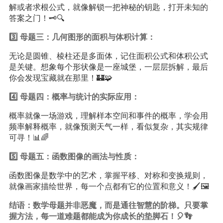
解或者求根公式，就像解锁一把神秘的钥匙，打开未知的
答案之门！🗝️🔍
3️⃣ 母题三：几何图形的面积与体积计算：
无论是圆锥、棱柱还是多面体，记住面积公式和体积公式
是关键。想象每个形状像是一座城堡，一层层拆解，最后
你会发现宝藏就在那里！🏰🧩
4️⃣ 母题四：概率与统计的实际应用：
概率就像一场游戏，理解样本空间和事件的概率，学会用
频率解释概率，就像预测天气一样，看似复杂，其实规律
可寻！📊🌈
5️⃣ 母题五：函数图像的画法与性质：
函数图像是数学中的艺术，掌握平移、对称和变换规则，
就像画家描绘世界，每一个点都有它的位置和意义！🖌️🖼️
结语：数学母题并非恶魔，而是通往智慧的阶梯。只要掌
握方法，每一道难题都能成为你成长的垫脚石！🎈👣