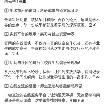
的光芒！🌐🎓
2️⃣ 学术前沿的窗口：科研成果与论文库📊🔬
最新科研动态、获奖项目和师生合作的论文，这里是学术
界的焦点，每一份成果都彰显着学院的深厚底蕴。🏆🔬
3️⃣ 实践平台的展示：实习与就业资源💼🌟
官网的实践板块，不仅有丰富的校企合作机会，还有毕业
生的成功案例，告诉你如何从这里走向传媒行业的璀璨星
途。🤝🌟
4️⃣ 活动与社团的舞台：校园生活缤纷呈现🎭!
从文化节到学术论坛，从学生社团到实践活动，官网记录
下每一个闪光瞬间，让你感受学院生活的丰富多彩。🎊📸
5️⃣ 在线交流的桥梁：师生互动与答疑解惑💬💻
一键直达的在线服务平台，让沟通无障碍，无论是
学习
问
题还是生活困惑，这里都能找到答案。👩‍🏫👨‍🎓