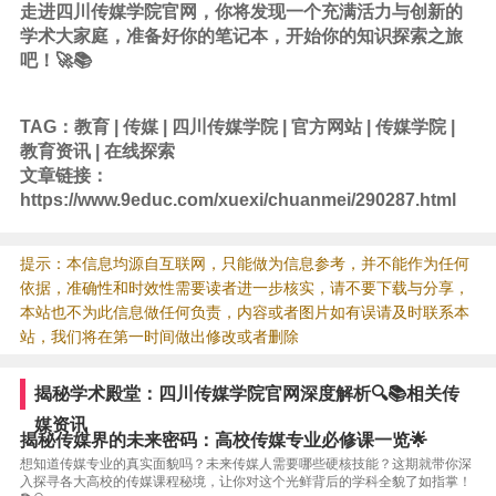
走进四川传媒学院官网，你将发现一个充满活力与创新的
学术大家庭，准备好你的笔记本，开始你的知识探索之旅
吧！🚀📚
TAG：
教育
|
传媒
|
四川传媒学院
|
官方网站
|
传媒学院
|
教育资讯
|
在线探索
文章链接：
https://www.9educ.com/xuexi/chuanmei/290287.html
提示：本信息均源自互联网，只能做为信息参考，并不能作为任何
依据，准确性和时效性需要读者进一步核实，请不要下载与分享，
本站也不为此信息做任何负责，内容或者图片如有误请及时联系本
站，我们将在第一时间做出修改或者删除
揭秘学术殿堂：四川传媒学院官网深度解析🔍📚相关传
媒资讯
揭秘传媒界的未来密码：高校传媒专业必修课一览🌟
想知道传媒专业的真实面貌吗？未来传媒人需要哪些硬核技能？这期就带你深
入探寻各大高校的传媒课程秘境，让你对这个光鲜背后的学科全貌了如指掌！