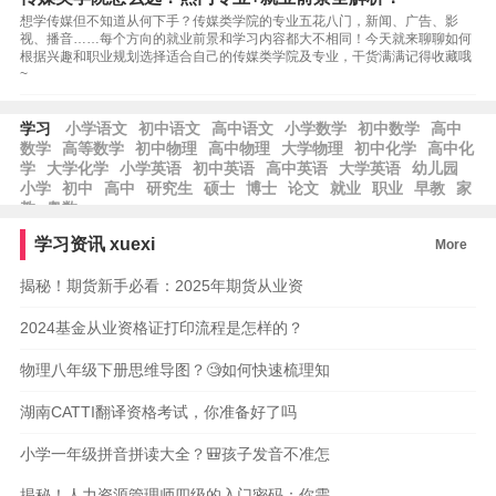
想学传媒但不知道从何下手？传媒类学院的专业五花八门，新闻、广告、影
视、播音……每个方向的就业前景和学习内容都大不相同！今天就来聊聊如何
根据兴趣和职业规划选择适合自己的传媒类学院及专业，干货满满记得收藏哦
~
学习
小学语文
初中语文
高中语文
小学数学
初中数学
高中
数学
高等数学
初中物理
高中物理
大学物理
初中化学
高中化
学
大学化学
小学英语
初中英语
高中英语
大学英语
幼儿园
小学
初中
高中
研究生
硕士
博士
论文
就业
职业
早教
家
教
奥数
学习资讯
xuexi
More
揭秘！期货新手必看：2025年期货从业资
2024基金从业资格证打印流程是怎样的？
物理八年级下册思维导图？🧐如何快速梳理知
湖南CATTI翻译资格考试，你准备好了吗
小学一年级拼音拼读大全？🎒孩子发音不准怎
揭秘！人力资源管理师四级的入门密码：你需