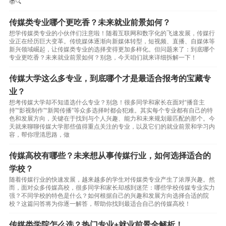
📚🔍
传媒类专业哪个更吃香？未来就业前景如何？
想学传媒类专业的小伙伴们注意啦！随着互联网和数字化的飞速发展，传媒行
业正在经历巨大变革。传统媒体逐渐向新媒体转型，短视频、直播、自媒体等
新兴领域崛起，让传媒类专业的选择变得更加多样化。但问题来了：到底哪个
专业更吃香？未来就业前景如何？别急，今天咱们就来详细拆解一下！
传媒大学这么多专业，到底哪个才是最适合报考的宝藏专
业？
想考传媒大学却不知道选什么专业？别急！很多同学和家长在面对“播音主
持”“影视制作”“新闻传播”等众多选择时都会犯难。其实每个专业都有自己的特
色和发展方向，关键在于找到与个人兴趣、能力和未来规划最匹配的那个。今
天就来聊聊传媒大学那些值得重点关注的专业，以及它们的就业前景和学习内
容，帮你理清思路，做
传媒高校有哪些？未来想从事传媒行业，如何选择适合的
学校？
随着传媒行业的快速发展，越来越多的学生对传媒类专业产生了浓厚兴趣。然
而，面对众多传媒高校，很多同学和家长却感到迷茫：哪些学校传媒专业实力
强？不同学校的特色是什么？如何根据自己的兴趣和发展方向选择合适的院
校？这篇问答将为你逐一解答，帮助你找到最适合自己的传媒高校！
传媒类学院怎么选？热门专业+就业前景全解析！